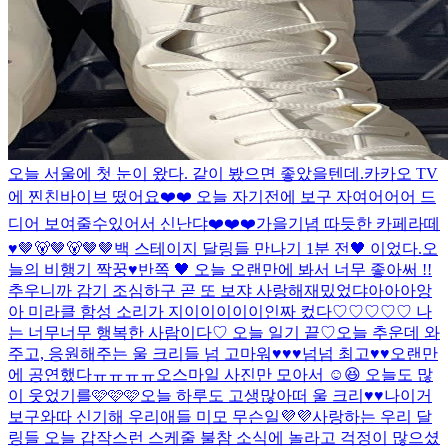
오늘 서울에 첫 눈이 왔다. 같이 봤으면 좋았을텐데.
카카오 TV
에 찐친바이브 떴어요❤️❤️ 오늘 자기전에 보구 자여어어어 드
디어 보여줄수있어서 신난댜❤️❤️❤️
가을기념 따듯한 카페라떼
♥
🤎🐻🤎🐻🤎🤎
백 스테이지 달링들 만나기 1분 전🖤 이었다.
오
늘의 비행기 짝꿍♥
반쪽 🖤 오늘 오랜만에 봐서 너무 좋아써 !!
추우니까 감기 조심하구 곧 또 보쟈 사랑해
재밌었댜아아아앙
아 미라클 함성 소리가 지이이이이이인짜 컸다♡♡♡♡♡ 나
는 너무너무 행복한 사람이다♡ 오늘 일기 끝♡
오늘 추운데 와
주고, 응원해주는 울 크리들 넘 고마워♥♥♥넘넘 최고♥♥
오랜만
에 공연했다ㅠㅠㅠㅠ
오
스마일 사진만 모아서 ☺️😆 오늘도 많
이 웃었기를🩷🩷🩷
오늘 하루도 고생많아떠 울 크리♥♥
나이거
보구와따 신기해 우리애들 미모 무슨일💜💜
사랑하는 우리 달
링들 오늘 갑작스런 스케줄 불참 소식에 놀라고 걱정이 많으셨