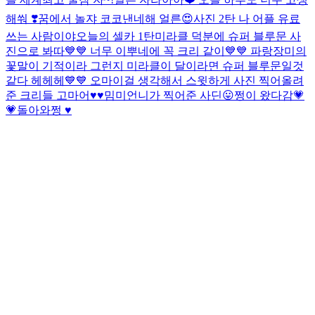
해쒀 ❣️꿈에서 놀쟈 코코낸네해 얼른😍
사진 2탄 나 어플 유료
쓰는 사람이야
오늘의 셀카 1탄
미라클 덕분에 슈퍼 블루문 사
진으로 봐따💙💙 너무 이뿌네에 꼭 크리 같이💙💙 파랑장미의
꽃말이 기적이라 그런지 미라클이 달이라면 슈퍼 블루문일것
같다 헤헤헤💙💙 오마이걸 생각해서 스윗하게 사진 찍어올려
준 크리들 고마어♥♥
밈미언니가 찍어준 사딘😛
쩡이 왔다감💗
💗
돌아와쩡 ♥