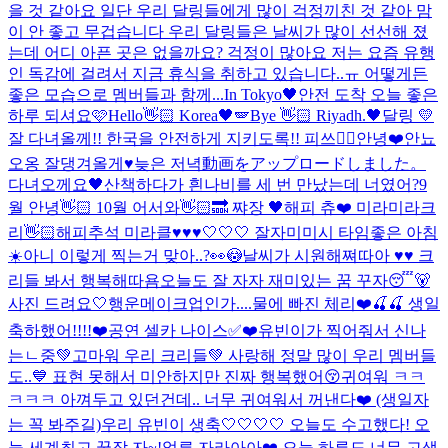
을 것 같아요 일단 우리 달링들에게 많이 걱정끼친 것 같아 맘
이 안 좋고 무겁습니다 우리 달링들은 날씨가 많이 선선해 졌
는데 어디 아픈 곳은 없을까요? 걱정이 많아요 저는 요즘 유행
인 독감에 걸려서 지금 휴식을 취하고 있습니다..ㅠ 어떻게든
좋은 모습으로 멤버들과 함께...
In Tokyo🖤
안전 도착 오늘 좋은
하루 되셔요🩷
Hello👋🏻 Korea🖤🪽
Bye 👋🏻 Riyadh.🖤
달링 💛
잘 다녀올께!! 한국을 안전하게 지키도록!! 피쓰✌🏻
안녕❤️
안뇨
오옹 잘댕겨올게♥
늦은 저녁
動画をアップロードしました。
다녀오께요🖤
산책하다가 흰나비를 세 번 만났는데 너였어?
9
월 안녕👋🏻 10월 어서와👋🏻🔜 쨔장 🖤
해피 츄❤️ 미라미라크
리👋🏻
해피추석 미라클♥♥♥
🤍🤍🤍 잘자
미미시 타임
좋은 아침
☀️
아니 이렇게 찍는거 맞아..?👀😳
날씨가 시원해쪄따아 ♥♥ 크
리들 봐서 행복해따욤
오늘도 잘 자자 재미있는 꿈 꾸자😴🐻
사진 드려요🤍
행운메이크업인가....
물에 빠진 체리❤️🍒🍒 생일
축하했어!!!!❤️
공연 셀카 나이스✅❤️
유빈이가 찍어줘서 신나
는ㄴ중💚
고마워 우리 크리들💚 사랑해 정말 많이 우리 멤버들
도..💙 표현 못해서 미안하지만 진짜 행복했어😚
귀여워 ㅋㅋ
ㅋㅋㅋ 아껴두고 있던건데.. 너무 귀여워서 꺼낸다❤️ (생일자
는 꼭 봐주길)
우리 유빈이 생축🤍🤍🤍🤍 오늘도 수고했다! 오
늘 세계최고 꿀잠 자~!
얼른 자라아아❤️ 오늘 하루도 너무 고생