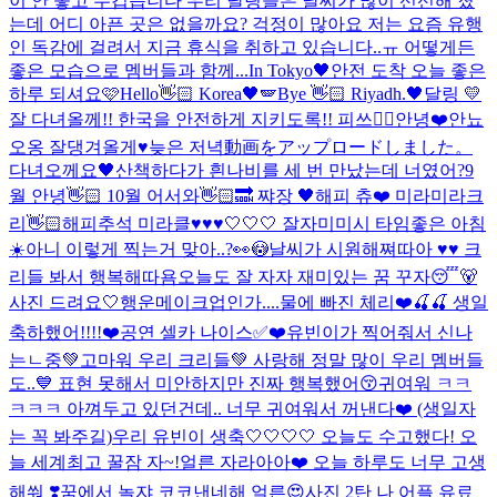
이 안 좋고 무겁습니다 우리 달링들은 날씨가 많이 선선해 졌
는데 어디 아픈 곳은 없을까요? 걱정이 많아요 저는 요즘 유행
인 독감에 걸려서 지금 휴식을 취하고 있습니다..ㅠ 어떻게든
좋은 모습으로 멤버들과 함께...
In Tokyo🖤
안전 도착 오늘 좋은
하루 되셔요🩷
Hello👋🏻 Korea🖤🪽
Bye 👋🏻 Riyadh.🖤
달링 💛
잘 다녀올께!! 한국을 안전하게 지키도록!! 피쓰✌🏻
안녕❤️
안뇨
오옹 잘댕겨올게♥
늦은 저녁
動画をアップロードしました。
다녀오께요🖤
산책하다가 흰나비를 세 번 만났는데 너였어?
9
월 안녕👋🏻 10월 어서와👋🏻🔜 쨔장 🖤
해피 츄❤️ 미라미라크
리👋🏻
해피추석 미라클♥♥♥
🤍🤍🤍 잘자
미미시 타임
좋은 아침
☀️
아니 이렇게 찍는거 맞아..?👀😳
날씨가 시원해쪄따아 ♥♥ 크
리들 봐서 행복해따욤
오늘도 잘 자자 재미있는 꿈 꾸자😴🐻
사진 드려요🤍
행운메이크업인가....
물에 빠진 체리❤️🍒🍒 생일
축하했어!!!!❤️
공연 셀카 나이스✅❤️
유빈이가 찍어줘서 신나
는ㄴ중💚
고마워 우리 크리들💚 사랑해 정말 많이 우리 멤버들
도..💙 표현 못해서 미안하지만 진짜 행복했어😚
귀여워 ㅋㅋ
ㅋㅋㅋ 아껴두고 있던건데.. 너무 귀여워서 꺼낸다❤️ (생일자
는 꼭 봐주길)
우리 유빈이 생축🤍🤍🤍🤍 오늘도 수고했다! 오
늘 세계최고 꿀잠 자~!
얼른 자라아아❤️ 오늘 하루도 너무 고생
해쒀 ❣️꿈에서 놀쟈 코코낸네해 얼른😍
사진 2탄 나 어플 유료