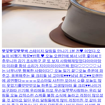
🤎🐻🤎🐻🤎🤎
백 스테이지 달링들 만나기 1분 전🖤 이었다.
오
늘의 비행기 짝꿍♥
반쪽 🖤 오늘 오랜만에 봐서 너무 좋아써 !!
추우니까 감기 조심하구 곧 또 보쟈 사랑해
재밌었댜아아아앙
아 미라클 함성 소리가 지이이이이이인짜 컸다♡♡♡♡♡ 나
는 너무너무 행복한 사람이다♡ 오늘 일기 끝♡
오늘 추운데 와
주고, 응원해주는 울 크리들 넘 고마워♥♥♥넘넘 최고♥♥
오랜만
에 공연했다ㅠㅠㅠㅠ
오
스마일 사진만 모아서 ☺️😆 오늘도 많
이 웃었기를🩷🩷🩷
오늘 하루도 고생많아떠 울 크리♥♥
나이거
보구와따 신기해 우리애들 미모 무슨일💜💜
사랑하는 우리 달
링들 오늘 갑작스런 스케줄 불참 소식에 놀라고 걱정이 많으셨
을 것 같아요 일단 우리 달링들에게 많이 걱정끼친 것 같아 맘