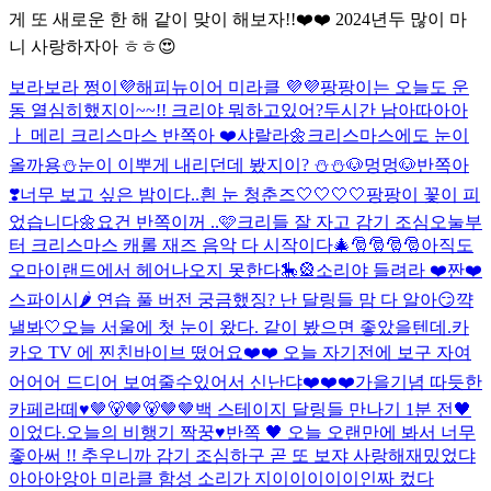
게 또 새로운 한 해 같이 맞이 해보자!!❤️❤️ 2024년두 많이 마
니 사랑하자아 ㅎㅎ😍
보라보라 쩡이💜해피뉴이어 미라클 💜💜
팡팡이는 오늘도 운
동 열심히했지이~~!! 크리야 뭐하고있어?
두시간 남아따아아
ㅏ 메리 크리스마스 반쪽아 ❤️
샤랄라🌼
크리스마스에도 눈이
올까용⛄️
눈이 이뿌게 내리던데 봤지이? ⛄️⛄️
🐶멍멍🐶
반쪽아
❣️너무 보고 싶은 밤이다..
흰 눈 청춘즈🤍🤍🤍🤍
팡팡이 꽃이 피
었습니다🌼
요건 반쪽이꺼 ..🩷
크리들 잘 자고 감기 조심
오눌부
터 크리스마스 캐롤 재즈 음악 다 시작이다🎄🎅🎅🎅🎅
아직도
오마이랜드에서 헤어나오지 못한다🎠🎡
소리야 들려라 ❤️
짠❤️
스파이시🌶️ 연습 풀 버전 궁금했징? 난 달링들 맘 다 알아😏
꺅
낼봐🤍
오늘 서울에 첫 눈이 왔다. 같이 봤으면 좋았을텐데.
카
카오 TV 에 찐친바이브 떴어요❤️❤️ 오늘 자기전에 보구 자여
어어어 드디어 보여줄수있어서 신난댜❤️❤️❤️
가을기념 따듯한
카페라떼♥
🤎🐻🤎🐻🤎🤎
백 스테이지 달링들 만나기 1분 전🖤
이었다.
오늘의 비행기 짝꿍♥
반쪽 🖤 오늘 오랜만에 봐서 너무
좋아써 !! 추우니까 감기 조심하구 곧 또 보쟈 사랑해
재밌었댜
아아아앙아 미라클 함성 소리가 지이이이이이인짜 컸다