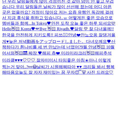
단 우리 달링들에게 많이 걱정끼친 것 같아 맘이 안 좋고 무겁
습니다 우리 달링들은 날씨가 많이 선선해 졌는데 어디 아픈
곳은 없을까요? 걱정이 많아요 저는 요즘 유행인 독감에 걸려
서 지금 휴식을 취하고 있습니다..ㅠ 어떻게든 좋은 모습으로
멤버들과 함께...
In Tokyo🖤
안전 도착 오늘 좋은 하루 되셔요🩷
Hello👋🏻 Korea🖤🪽
Bye 👋🏻 Riyadh.🖤
달링 💛 잘 다녀올께!!
한국을 안전하게 지키도록!! 피쓰✌🏻
안녕❤️
안뇨오옹 잘댕겨올
게♥
늦은 저녁
動画をアップロードしました。
다녀오께요🖤
산
책하다가 흰나비를 세 번 만났는데 너였어?
9월 안녕👋🏻 10월
어서와👋🏻🔜 쨔장 🖤
해피 츄❤️ 미라미라크리👋🏻
해피추석
미라클♥♥♥
🤍🤍🤍 잘자
미미시 타임
좋은 아침☀️
아니 이렇게
찍는거 맞아..?👀😳
날씨가 시원해쪄따아 ♥♥ 크리들 봐서 행복
해따욤
오늘도 잘 자자 재미있는 꿈 꾸자😴🐻 사진 드려요🤍