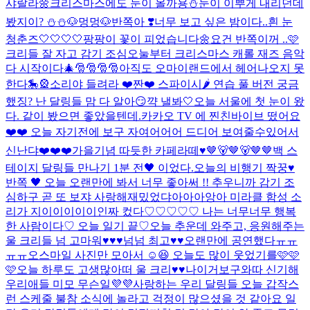
샤랄라🌼
크리스마스에도 눈이 올까용⛄️
눈이 이뿌게 내리던데
봤지이? ⛄️⛄️
🐶멍멍🐶
반쪽아 ❣️너무 보고 싶은 밤이다..
흰 눈
청춘즈🤍🤍🤍🤍
팡팡이 꽃이 피었습니다🌼
요건 반쪽이꺼 ..🩷
크리들 잘 자고 감기 조심
오눌부터 크리스마스 캐롤 재즈 음악
다 시작이다🎄🎅🎅🎅🎅
아직도 오마이랜드에서 헤어나오지 못
한다🎠🎡
소리야 들려라 ❤️
짠❤️ 스파이시🌶️ 연습 풀 버전 궁금
했징? 난 달링들 맘 다 알아😏
꺅 낼봐🤍
오늘 서울에 첫 눈이 왔
다. 같이 봤으면 좋았을텐데.
카카오 TV 에 찐친바이브 떴어요
❤️❤️ 오늘 자기전에 보구 자여어어어 드디어 보여줄수있어서
신난댜❤️❤️❤️
가을기념 따듯한 카페라떼♥
🤎🐻🤎🐻🤎🤎
백 스
테이지 달링들 만나기 1분 전🖤 이었다.
오늘의 비행기 짝꿍♥
반쪽 🖤 오늘 오랜만에 봐서 너무 좋아써 !! 추우니까 감기 조
심하구 곧 또 보쟈 사랑해
재밌었댜아아아앙아 미라클 함성 소
리가 지이이이이이인짜 컸다♡♡♡♡♡ 나는 너무너무 행복
한 사람이다♡ 오늘 일기 끝♡
오늘 추운데 와주고, 응원해주는
울 크리들 넘 고마워♥♥♥넘넘 최고♥♥
오랜만에 공연했다ㅠㅠ
ㅠㅠ
오
스마일 사진만 모아서 ☺️😆 오늘도 많이 웃었기를🩷🩷
🩷
오늘 하루도 고생많아떠 울 크리♥♥
나이거보구와따 신기해
우리애들 미모 무슨일💜💜
사랑하는 우리 달링들 오늘 갑작스
런 스케줄 불참 소식에 놀라고 걱정이 많으셨을 것 같아요 일