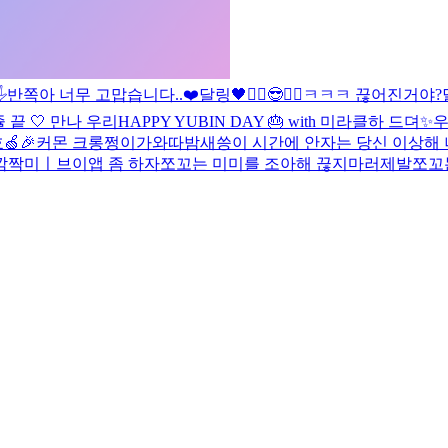

반쪽아 너무 고맙습니다..❤️
달링🖤
✌🏻😎✌🏻
ㅋㅋㅋ 끊어진거야?
 끝 🤍 만나 우리
HAPPY YUBIN DAY 🎂 with 미라클
하 드뎌✨
우
🎉
커몬 크롱
쩡이가와따
밤새씅
이 시간에 안자는 당신 이상해 
깜짝미ㅣ
브이앱 좀 하자
쪼꼬는 미미를 조아해 끊지마러제발
쪼꼬