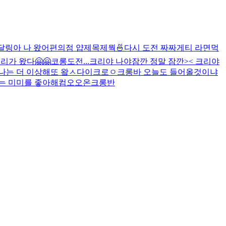
달링아 나 왔어
편의점 얍
제목제뭑
🍜
다시 도전 짜짜게티 라면먹
리가 왔다🤗🤗
코롱
도전...
크리야 나야
잠깐 정말 잠깐>< 크리야
나는 더 이상해
또 왘ㅅ다이크로ㅇ
크롱바 오늘도 들어올것이냐
는 미미를 좋아해
컴오오온
크롱반