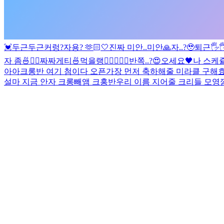
💓
두근두근
커렁
?
자용? 🫶🏻
🤍
진짜 미안..
미안🙏
자..?🥹
퇴근🖐
자 좀🍜✌🏻
짜짜게티🍜먹을랭
✌🏻
🖤🍒
🖤
반쪽..?😍
오세요🖤
나 스케쥴
아아
크롱반 여기 첨이다 오픈
가장 먼저 축하해줄 미라클 구해효
설마 지금 안자 크롱
빼앰 크홍반
우리 이름 지어줄 크리들 모영