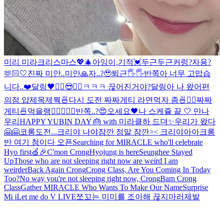
미리 미라크리스마스💖🎄
아잉
이,기적
💓
두근두근
커렁
?
자용?
🫶🏻
🤍
진짜 미안..
미안🙏
자..?🥹
퇴근🖐🖐
반쪽아 너무 고맙습
니다..❤️
달링🖤
✌🏻😎✌🏻
ㅋㅋㅋ 끊어진거야?
달링아 나 왔어
편
의점 얍
제목제뭑
🍜
다시 도전 짜짜게티 라면먹자 좀🍜✌🏻
짜짜
게티🍜먹을랭
✌🏻
🖤🍒
🖤
반쪽..?😍
오세요🖤
나 스케쥴 끝 🤍 만나
우리
HAPPY YUBIN DAY 🎂 with 미라클
하 드뎌✨
우리가 왔다
🤗🤗
코롱
도전...
크리야 나야
잠깐 정말 잠깐>< 크리야아아
크롱
반 여기 첨이다 오픈
Searching for MIRACLE who'll celebrate
Hyo first🍏🎉
C'mon Crong
Hyojung is here
Seunghee Stayed
Up
Those who are not sleeping right now are weird I am
weirder
Back Again Crong
Crong Class, Are You Coming In Today
Too?
No way you're not sleeping right now, Crong
Bam Crong
Class
Gather MIRACLE Who Wants To Make Our Name
Surprise
Mi i
Let me do V LIVE
쪼꼬는 미미를 조아해 끊지마러제발