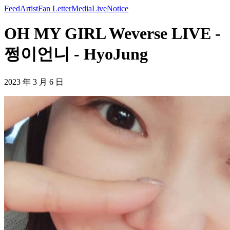
Feed
Artist
Fan Letter
Media
Live
Notice
OH MY GIRL Weverse LIVE -
쩡이언니 - HyoJung
2023 年 3 月 6 日