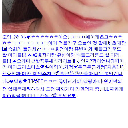
오잉..?
하이-💙
ㅎㅎㅎㅎㅎㅎ
예오닝
ㅇㅇㅇ
에이
레츠고
ㅎㅎㅎ
ㅎㅎ
ㅋㅋㅋㅋㅋㅋㅋㅋ
이거 먹을라구
오늘인 것 같에🐰
초대장
💌 승희의 돌잔치🎉
ㅋㄹㅂ
효정이랑 유빈이와 배틀그라운드
할 미라클!!! 🔥 #2
효정이랑 유빈이와 배틀그라운드 할 미라
클!!! 🔥
오케
대낮
핳
꼭두새벽라이브
🐰🤍
안자?
쩡이언니와따
미
리 미라크리스마스💖🎄
아잉
이,기적
💓
두근두근
커렁
?
자용? 🫶
🏻
🤍
진짜 미안..
미안🙏
자..?🥹
퇴근🖐🖐
반쪽아 너무 고맙습니
다..❤️
달링🖤
✌🏻😎✌🏻
ㅋㅋㅋ 끊어진거야?
달링아 나 왔어
편의
점 얍
제목제뭑
🍜
다시 도전 짜짜게티 라면먹자 좀🍜✌🏻
짜짜게
티🍜먹을랭
✌🏻
🖤🍒
🖤
반쪽..?😍
오세요🖤