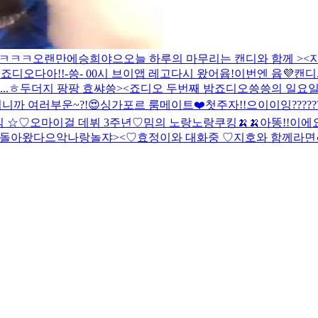
힄ㅋㅋㅋ
오랜만에승희야으
오늘 하루의 마무리는 캔디와 함께 ><
수
죠디오다아!!
-씅- 00시 브이앱 레고
다시 왔어윱!
이번엔 윱💜
캔디
..ㅎ
두더지 팡팡 효쌰씅><
죠디오 두번째 밤
죠디오
씅씅의 일요일
니까 여러부운~?!😍
싱가포르 룸메이트❤️첫주자!!
으이이잉?????
 ☆
♡오마이걸 데뷔 3주년♡
밈의 노랑노랑쿠킹🍌🍌
아똥!!이에
 돌아왔다
으악
나랑놀쟈><♡
효정이와 대화중 ♡
지호와 함께라면