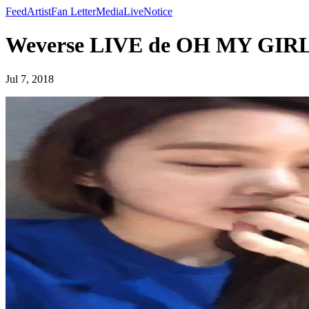
Feed
Artist
Fan Letter
Media
Live
Notice
Weverse LIVE de OH MY GIR
Jul 7, 2018