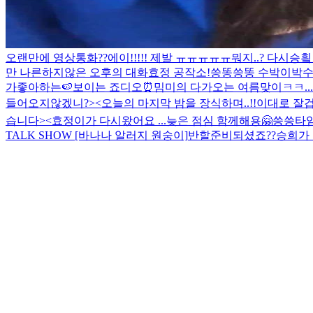
오랜만에 영상통화??
에이!!!!! 제발 ㅠㅠㅠㅠㅠ
뭐지..? 다시승
만 나른하지않은 오후의 대화
효정 공작소!
씅똥씅똥 수박이박
가좋아하는🍉
보이는 죠디오⏰
밈미의 다가오는 여름맞이ㅋㅋ....
들어오지않겠니?><
오늘의 마지막 밤을 장식하며..!!
이대로 잘겁
습니다><
효정이가 다시왔어요 ...
늦은 점심 함께해용🤗
씅씅타임
TALK SHOW [바나나 알러지 원숭이]
반할준비되셨죠??
승희가