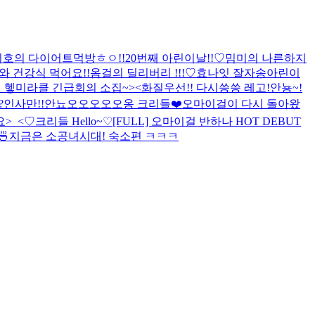
지호의 다이어트먹방
ㅎㅇ!!
20번째 아린이날!!♡
밈미의 나른하지
와 건강식 먹어요!!
옴걸의 딜리버리 !!!♡
효나잇 잘자송
아린이
 헿
미라클 긴급회의 소집~><
화질우선!! 다시씅씅 레고!
안뇽~!
?
인사만!!
안뇨오오오오오옹 크리들❤️
오마이걸이 다시 돌아왔
요>_<♡
크리들 Hello~♡
[FULL] 오마이걸 반하나 HOT DEBUT

지금은 소공녀시대! 숙소편 ㅋㅋㅋ