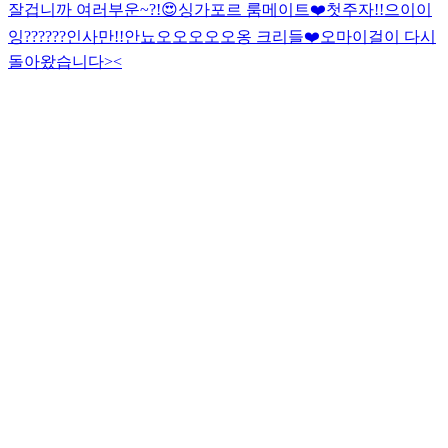
잘겁니까 여러부운~?!😍
싱가포르 룸메이트❤️첫주자!!
으이이
잉??????
인사만!!
안뇨오오오오오옹 크리들❤️
오마이걸이 다시
돌아왔습니다><