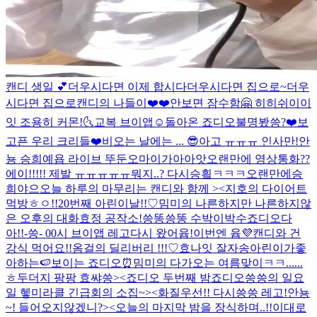
캔디 생일 💕
더우시다면 이제 합시다
더우시다면 집으로~
더우
시다면 집으로
캔디의 나들이❤️❤️
안보면 잠수함🤗 히히
쉬이이
잇 조용히 커몬!🌜
교복 브이앱☺️
돌아온 죠디오
불명봤씅?
❤️보
고픈 우리 크리들❤️
비오는 날에는 ... 😎
아고 ㅠㅠㅠ 인사만!
안
뇽 승희예욥 라이브 뚜둔
오마이가아아앗
오랜만에 영상통화??
에이!!!!! 제발 ㅠㅠㅠㅠㅠ
뭐지..? 다시승힄ㅋㅋㅋ
오랜만에승
희야으
오늘 하루의 마무리는 캔디와 함께 ><
지호의 다이어트
먹방
ㅎㅇ!!
20번째 아린이날!!♡
밈미의 나른하지만 나른하지않
은 오후의 대화
효정 공작소!
씅똥씅똥 수박이박수
죠디오다
아!!
-씅- 00시 브이앱 레고
다시 왔어윱!
이번엔 윱💜
캔디와 건
강식 먹어요!!
옴걸의 딜리버리 !!!♡
효나잇 잘자송
아린이가좋
아하는🍉
보이는 죠디오⏰
밈미의 다가오는 여름맞이ㅋㅋ......
ㅎ
두더지 팡팡 효쌰씅><
죠디오 두번째 밤
죠디오
씅씅의 일요
일 헿
미라클 긴급회의 소집~><
화질우선!! 다시씅씅 레고!
안뇽
~! 들어오지않겠니?><
오늘의 마지막 밤을 장식하며..!!
이대로