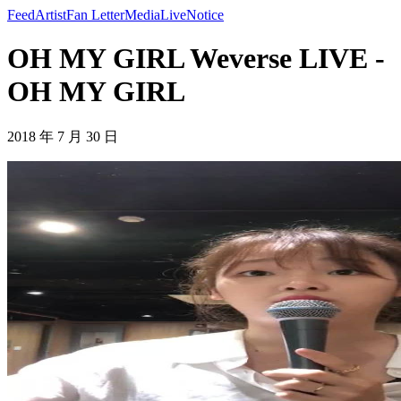
Feed
Artist
Fan Letter
Media
Live
Notice
OH MY GIRL Weverse LIVE -
OH MY GIRL
2018 年 7 月 30 日