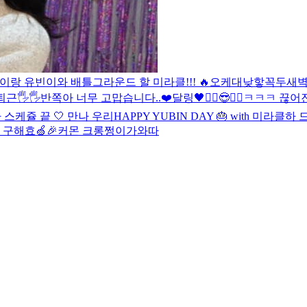
이랑 유빈이와 배틀그라운드 할 미라클!!! 🔥
오케
대낮
핳
꼭두새
퇴근🖐🖐
반쪽아 너무 고맙습니다..❤️
달링🖤
✌🏻😎✌🏻
ㅋㅋㅋ 끊어
 스케쥴 끝 🤍 만나 우리
HAPPY YUBIN DAY 🎂 with 미라클
하 
구해효🍏🎉
커몬 크롱
쩡이가와따