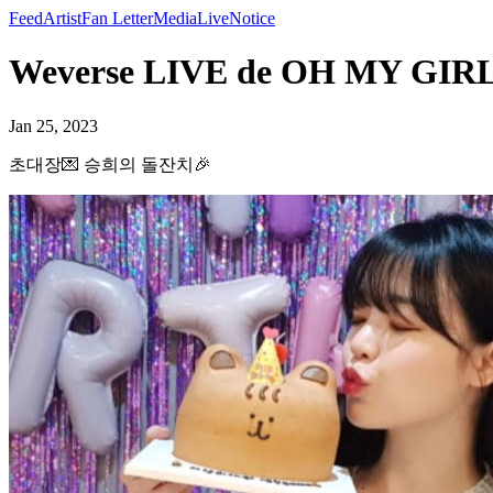
Feed
Artist
Fan Letter
Media
Live
Notice
Weverse LIVE de OH MY GIR
Jan 25, 2023
초대장💌 승희의 돌잔치🎉