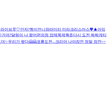
벽라이브
🐰🤍
안자?
쩡이언니와따
미리 미라크리스마스💖🎄
아잉
진거야?
달링아 나 왔어
편의점 얍
제목제뭑
🍜
다시 도전 짜짜게티
드뎌✨
우리가 왔다🤗🤗
코롱
도전...
크리야 나야
잠깐 정말 잠깐><