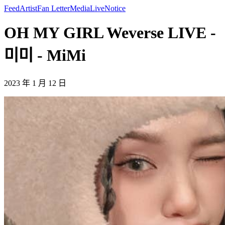
Feed
Artist
Fan Letter
Media
Live
Notice
OH MY GIRL Weverse LIVE -
미미 - MiMi
2023 年 1 月 12 日