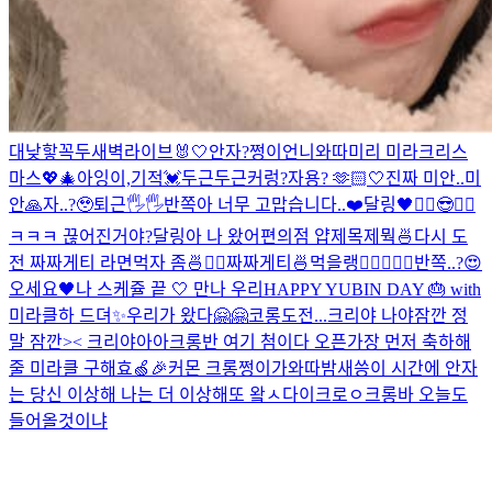
대낮
핳
꼭두새벽라이브
🐰🤍
안자?
쩡이언니와따
미리 미라크리스
마스💖🎄
아잉
이,기적
💓
두근두근
커렁
?
자용? 🫶🏻
🤍
진짜 미안..
미
안🙏
자..?🥹
퇴근🖐🖐
반쪽아 너무 고맙습니다..❤️
달링🖤
✌🏻😎✌🏻
ㅋㅋㅋ 끊어진거야?
달링아 나 왔어
편의점 얍
제목제뭑
🍜
다시 도
전 짜짜게티 라면먹자 좀🍜✌🏻
짜짜게티🍜먹을랭
✌🏻
🖤🍒
🖤
반쪽..?😍
오세요🖤
나 스케쥴 끝 🤍 만나 우리
HAPPY YUBIN DAY 🎂 with
미라클
하 드뎌✨
우리가 왔다🤗🤗
코롱
도전...
크리야 나야
잠깐 정
말 잠깐>< 크리야아아
크롱반 여기 첨이다 오픈
가장 먼저 축하해
줄 미라클 구해효🍏🎉
커몬 크롱
쩡이가와따
밤새씅
이 시간에 안자
는 당신 이상해 나는 더 이상해
또 왘ㅅ다이크로ㅇ
크롱바 오늘도
들어올것이냐