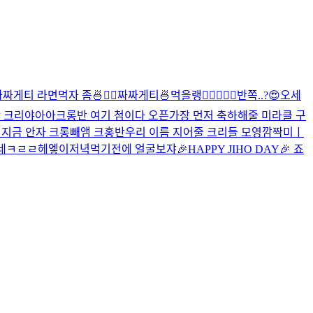
짜게티 라면먹자 좀🍜✌🏻
짜짜게티🍜먹을랭
✌🏻
🖤🍒
🖤
반쪽..?😍
오세
< 크리야아아
크롱반 여기 첨이다 오픈
가장 먼저 축하해줄 미라클 구
 지금 안자 크롱
빼앰 크홍반
우리 이름 지어줄 크리들 모영
깜짝미ㅣ
네
ㅋㄹㄹ
헤엫이
저녁먹기전에 얼굴보쟈
🎉HAPPY JIHO DAY🎉 죠