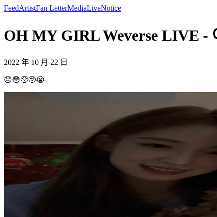
Feed
Artist
Fan Letter
Media
Live
Notice
OH MY GIRL Weverse LIVE - 
2022 年 10 月 22 日
😞😳🥺🥹😭