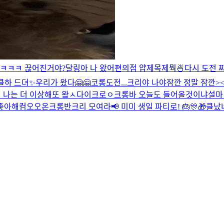
ㅋㅋㅋ 끊어진거야?
달링아 나 왔어
편의점 얍
제목제뭑
🍜
다시 도전 짜
클
하 드뎌✨
우리가 왔다🤗🤗
코롱
도전...
크리야 나야
잠깐 정말 잠깐>
 나는 더 이상해
또 왘ㅅ다이크로ㅇ
크롱바 오늘도 들어올것이냐
설마
좋아해
컴오오온
크롱반
크리 모여라📢 미미 생일 파티로! 🎂🎊🎁
클났