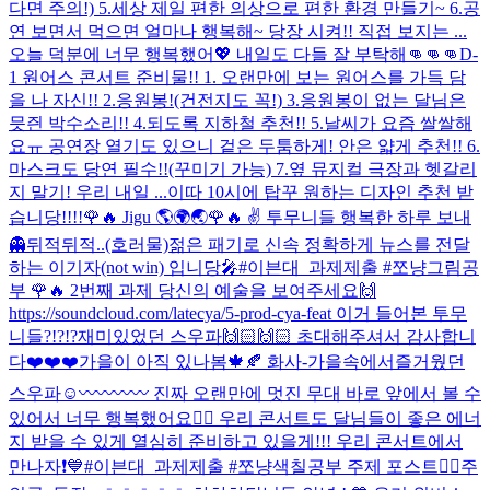
다면 주의!) 5.세상 제일 편한 의상으로 편한 환경 만들기~ 6.공
연 보면서 먹으면 얼마나 행복해~ 당장 시켜!! 직접 보지는 ...
오늘 덕분에 너무 행복했어💖 내일도 다들 잘 부탁해👊👊👊
D-
1 원어스 콘서트 준비물!! 1. 오랜만에 보는 원어스를 가득 담
을 나 자신!! 2.응원봉!(건전지도 꼭!) 3.응원봉이 없는 달님은
믓즨 박수소리!! 4.되도록 지하철 추천!! 5.날씨가 요즘 쌀쌀해
요ㅠ 공연장 열기도 있으니 겉은 두툼하게! 안은 얇게 추천!! 6.
마스크도 당연 필수!!(꾸미기 가능) 7.옆 뮤지컬 극장과 헷갈리
지 말기! 우리 내일 ...
이따 10시에 탑꾸 원하는 디자인 추천 받
습니당!!!!
🌹🔥 Jigu 🌎🌍🌏
🌹🔥 ✌️ 투무니들 행복한 하루 보내
👻
뒤적뒤적..(호러물)
젊은 패기로 신속 정확하게 뉴스를 전달
하는 이기자(not win) 입니당🎤
#이븐대_과제제출 #쪼냥그림공
부 🌹🔥 2번째 과제 당신의 예술을 보여주세요🙌
https://soundcloud.com/latecya/5-prod-cya-feat 이거 들어본 투무
니들?!?!?
재미있었던 스우파🙌🏻🙌🏻 초대해주셔서 감사합니
다❤️❤️❤️
가을이 아직 있나봄🍁🍂 화사-가을속에서
즐거웠던
스우파☺️〰〰〰〰 진짜 오랜만에 멋진 무대 바로 앞에서 볼 수
있어서 너무 행복했어요👍🏻 우리 콘서트도 달님들이 좋은 에너
지 받을 수 있게 열심히 준비하고 있을게!!! 우리 콘서트에서
만나자❗️💙
#이븐대_과제제출 #쪼냥색칠공부 주제 포스트🧍‍♀️
주