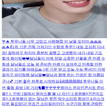
🌹🔥 투무니들 너무 고맙고 사랑해😍 이 날을 잊지마 🙏🙏🙏
🙏🔥✌️
1위 기운 잔뜩 가져가!!! 수험생 투문!! 내일 조심히 다녀
와! 잘하려구 하지마 충분히 잘했고 고생했어 내가 내일 기도
할게 화이팅❤️❤️
달님들이 어제 정말 소중한 선물을 준 만큼 수
험생 달님들도 오늘 꼭 준비한 만큼 다 보여주고 만족할 만한
결과가 있기를 바래요🙏 1위 기운 받고 오늘 수능 뿌셔!!!! 이제
잘자구 파이팅해 달님들❤️
달님과 함께 하는 인생은 참 아름답
구나💕 기분 좋은 하루로 시작하길👍
🙌🙌🙌🙌🙌 투무니들 이
번 활동 음방 1위 가자🐈‍⬛🌹🌹🌹🌹
원어스 온라인콘서트 준비
물!! 1. 안방 1열에서 원어스를 볼 나 자신! 2.응원봉!(건전지도
꼭!) 3.응원봉이 없는 달님은 믓즨 박수소리와 함성!!! 4.마스크
따윈 필요없다! 무조건 소리질러!!!(단, 누군가와 함께 관람한