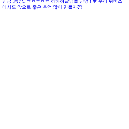
인공..등장...ㅎㅎㅎㅎㅎ 하하하
달님들 안녕 ! 💙 우리 위버스
에서도 앞으로 좋은 추억 많이 만들자🥰