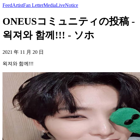
Feed
Artist
Fan Letter
Media
Live
Notice
ONEUSコミュニティの投稿 -
왹져와 함께!!! - ソホ
2021 年 11 月 20 日
왹져와 함께!!!