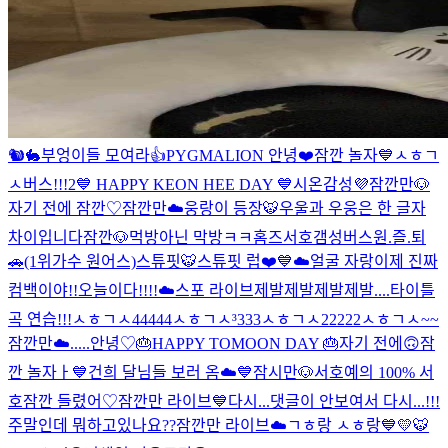
🐿🐇
부엉이들 모여라👍
PYGMALION 안녕❤️
잠깐 놀자💙
ㅅㅎㄱ
ㅅ버스!!!2
💙 HAPPY KEON HEE DAY 💙
시온감성💜
잠깐만🐶
자기 전에 잠깐♡
잠깐만☁️
웅랑이 등장🐯
우울과 우웅은 한 글자
차이입니다
잠깐🐶
먹방아닌 막방ㅋㅋ
홈즈
서호갬성버스
원.즐.퇴
🚗(1위가수 원어스)
스튜핏🐯
스튜핏 럽❤️
💙☁️
얼굴 자랑
이제 진짜
컴백이야!!
오늘이다!!!!
☁️
스포 라이브
제발제발제발제발....
타이틀
곡 연습!!!
ㅅㅎㄱㅅ44444
ㅅㅎㄱㅅ³333
ㅅㅎㄱㅅ22222
ㅅㅎㄱㅅ~~
잠깐만☁️
.....
안녕♡
🎂HAPPY TOMOON DAY 🎂
자기 전에🙃
잠
깐 놀자ㅏ💙
건희 달님들 보러 옴☁️💙
잠시만🐶
서호
예의 100% 서
호
잠깐 들렸어♡
잠깐만 라이브💙
다시...
댓글이 안보여서 다시...!!!
주말인데 뭐하고있나요??
잠깐만 라이브☁️
ㄱㅎ랑 ㅅㅎ랑💙💛
🐯