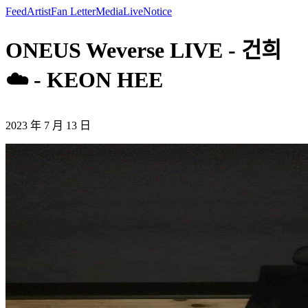
Feed
Artist
Fan Letter
Media
Live
Notice
ONEUS Weverse LIVE - 건희
☁️ - KEON HEE
2023 年 7 月 13 日