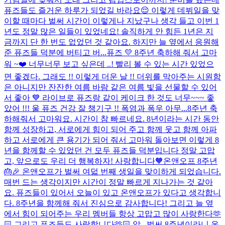
퓨즈들도 즐거운 하루가 되었길 바라요😌 이렇게 데뷔일을 맞
이할 때마다 벌써 시간이 이렇게나 지났구나 생각 들고 이번 1
년도 정말 많은 일들이 있었네요! 솔직하게 안 힘든 1년은 지
금까지 단 한 번도 없었던 것 같아요. 하지만 늘 옆에서 응원해
준 퓨즈들 덕분에 버티고 버...
퓨즈 💛 8주년 축하해 줘서 고마
워 ~❤️ 너무너무 보고 싶은데 ..! 빨리 볼 수 있는 시간 있었으
면 좋겠다. 그래도 !! 이렇게 더운 날 !! 더위를 막아주는 시원함
은 아니지만 잔잔한 여름 바람 같은 여름 빛을 선물할 수 있어
서 좋아 💙 라이브로 퓨즈랑 같이 케이크 한 것도 너무~~~ 좋
았어 !!! 울 퓨즈 건강 잘 챙기구 !! 폭염과 폭우 아무...
8주년 축
하해줘서 고마워요. 시간이 참 빠르네요. 8년이라는 시간 동안
함께 성장하고, 서로에게 힘이 되어 주고 함께 웃고 함께 아파
하고 서로에게 큰 용기가 되어 줘서 고마워 돌아보면 이렇게 8
년을 함께할 수 있었던 건 모두 퓨즈들 덕분입니다 정말 고맙
고, 앞으로도 우리 더 행복하자! 사랑합니다🧡
온앤오프 8주년
🎂🎉 온앤오프가 벌써 여덟 번째 생일을 맞이하게 되었습니다.
매번 드는 생각이지만 시간이 정말 빠르게 지나가는 것 같아
요. 퓨즈들이 있어서 오늘이 있고 온앤오프가 있다고 생각합니
다. 8주년을 함께해 줘서 진심으로 감사합니다! 그리고 늘 옆
에서 힘이 되어주는 우리 멤버들 항상 고맙고 많이 사랑한다🫶
🏻 그리고 퓨즈들도 사랑합니다🫶🏻 앞...
벌써 8주년이라니 온