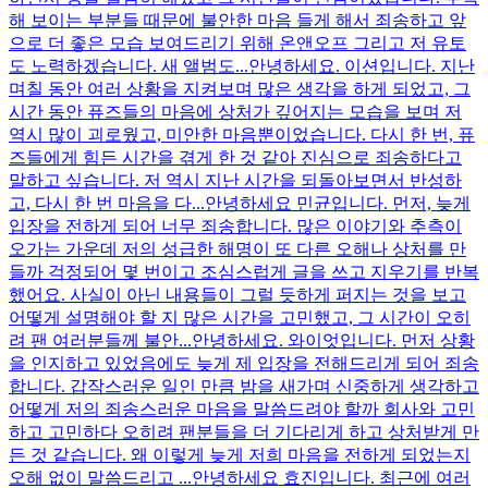
해 보이는 부분들 때문에 불안한 마음 들게 해서 죄송하고 앞
으로 더 좋은 모습 보여드리기 위해 온앤오프 그리고 저 유토
도 노력하겠습니다. 새 앨범도...
안녕하세요. 이션입니다. 지난
며칠 동안 여러 상황을 지켜보며 많은 생각을 하게 되었고, 그
시간 동안 퓨즈들의 마음에 상처가 깊어지는 모습을 보며 저
역시 많이 괴로웠고, 미안한 마음뿐이었습니다. 다시 한 번, 퓨
즈들에게 힘든 시간을 겪게 한 것 같아 진심으로 죄송하다고
말하고 싶습니다. 저 역시 지난 시간을 되돌아보면서 반성하
고, 다시 한 번 마음을 다...
안녕하세요 민균입니다. 먼저, 늦게
입장을 전하게 되어 너무 죄송합니다. 많은 이야기와 추측이
오가는 가운데 저의 성급한 해명이 또 다른 오해나 상처를 만
들까 걱정되어 몇 번이고 조심스럽게 글을 쓰고 지우기를 반복
했어요. 사실이 아닌 내용들이 그럴 듯하게 퍼지는 것을 보고
어떻게 설명해야 할 지 많은 시간을 고민했고, 그 시간이 오히
려 팬 여러분들께 불안...
안녕하세요. 와이엇입니다. 먼저 상황
을 인지하고 있었음에도 늦게 제 입장을 전해드리게 되어 죄송
합니다. 갑작스러운 일인 만큼 밤을 새가며 신중하게 생각하고
어떻게 저의 죄송스러운 마음을 말씀드려야 할까 회사와 고민
하고 고민하다 오히려 팬분들을 더 기다리게 하고 상처받게 만
든 것 같습니다. 왜 이렇게 늦게 저희 마음을 전하게 되었는지
오해 없이 말씀드리고 ...
안녕하세요 효진입니다. 최근에 여러