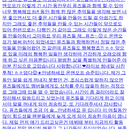
앤오프가 이렇게 긴 시간 동안우리 퓨즈들과 함께 할 수 있어
너무 행복해요 8년 동안 함께 한 많은 추억들을 생각해 보면 너
무 좋으면서도 더 좋은 시간들을 만들어 드릴 걸 아쉽기도 하
지만 그래도 좋은 추억들을 만들 수 있는 시간들이 앞으로도
있어 한편으로는 다행인 거 같아요 그래도 이렇게 많은 순간들
을 만들어줘서 고마워요 우리 퓨즈들 제...
퓨즈~ 😗☺️ 온앤오
프가 벌써 8년이 되었네요! 퓨즈들과 함께하면서 정말 많은 추
억들을 만들어왔던 것 같은데 퓨즈들도 행복했죠?! ㅎㅎ 앞으
로 있을 미래의 행복한 일들만 생각하며 건강하게 오래오래 함
께 하고 싶은 마음뿐입니다 평범한 삶을 특별하게 만들어준 여
러분 진심으로 고맙습니다 사랑합니다! ❤
라이브 썸네일 사진
투척! ㅎㅎ
덥다😌☀️
안녕하세요 온앤오프 승준입니다. 제가 그
동안 말을 쉽게 꺼내지 못했던 건, 조심스럽게 말하지 않으면
퓨즈들에게도 멤버들에게도 상처를 주지 않을까 하는 걱정으
로 그때그때 입을 열 수 없었습니다. 시간이 좀 걸리더라도 잘
정리해서 말씀드리고 싶었는데 퓨즈들을 기다리게 하고 이제
서야 말을 꺼내게 되어 죄송하고, 또 기다려주셔서 감사합니
다. 퓨즈들에게 조금 더 솔...
안녕하세요 유 입니다 이 며칠동안
많이 힘드셨을 팬분들에게 늦게 오게 되어 죄송한 마음이 큽니
다. 제일 먼저 얘기 드리고싶은건 데뷔때 부터 지금까지 활동
하면서 정말 열심히 해왔고 그 시간들이 진심이었습니다. 부족