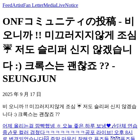
Feed
Artist
Fan Letter
Media
Live
Notice
ONFコミュニティの投稿 - 비
오니까 !! 미끄러지지않게 조심
☔️ 저도 슬리퍼 신지 않겠습니
다 :) 크록스는 괜찮죠 ?? -
SEUNGJUN
2025 年 9 月 17 日
비 오니까 !! 미끄러지지않게 조심 ☔️ 저도 슬리퍼 신지 않겠습
니다 :) 크록스는 괜찮죠 ??
어제 올리는걸 깜빡했넹 ㅎ 오늘 좋은 하루 보냉🖤🎶
단체 연습
중🎶
옷 컬러 겹쳤다ㅋㅋㅋㅋㅋㅋㅋㅋ
공포 라이브! 오후 8시
로 변경되었습니다🐱 주말 마무리 잘해요 퓨즈들 🥰🥰
퓨즈들