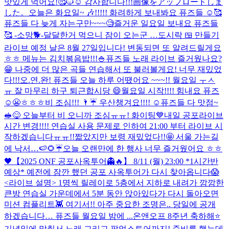
맛있게 먹어요!🥰🐱☺️ 감사합니다!!!
画像をアップロードしま
した。
오늘은 화요일~ 🎶!!!!! 화려하게 보내봐요 퓨즈들 ☺️🥰
퓨즈들 다 늦게 자는구만~~~🧐
즐거운 일요일 보내요 퓨즈들
🥰 -소망🐕-
달달한거 먹으니 잠이 오는군 …
도시락 🍱 만들기
라이브 예정 날은 8월 27일입니다! 변동되면 또 알려드릴게요
ㅎㅎ 메뉴는 김치볶음밥!!!🍚
퓨즈들 노래 라이브 즐거웠나요?
😁 나중에 더 많은 곡들 연습해서 또 불러볼게요! 너무 재밌었
다!!!
오.연.완! 퓨즈들 오늘 하루 어땠어요 ~~~!! 월요일 ㅜㅅ
ㅠ 잘 마무리 하구 퇴근합시당 😄
월요일 시작!!!! 힘내요 퓨즈
☺️😬ㅎㅎㅎ
비 조심!!! 🌂☔️ 우산챙겨요!!!! ☺️
퓨즈들 다 맛점~
🥪😋 오늘부터 비 오니까 조심ㅠㅠ! 화이팅💙
내일 공포라이브
시간 변경!!!! 연습실 사용 문제로 인하여 21:00 부터 라이브 시
작하겠습니다ㅠㅠ!!
짧았지만 보령 재밌었다!!🤩 서울 가는길
에 낙서…🍉🌻☔️
오늘 오랜만에 한 행사 너무 즐거웠어요 ㅎㅎ
🖤
【2025 ONF 공포사옥투어👻🔥】 8/11 (월) 23:00 *1시간반
예상* 예전에 잠깐 했던 공포 사옥투어가 다시 찾아옵니다😱
<라이브 설명> 1명씩 릴레이로 5층에서 지하로 내려가 깜깜한
큰방 연습실 가운데에서 5분 동안 앉아있다가 다시 돌아오면
미션 컴플리트👾 여기서!! 아주 중요한 조명은.. 당일에 공개
하겠습니다… 퓨즈들 월요일 밤에 ...
온앤오프 8주년 축하해⭐️
기념일에 맞춰서 노래 그리고 팝업스토어까지! 준비를 했는데