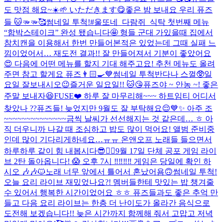
도 맛점 해요~☀️🌱 いただきます😋
좋은 밤 보내요 우리 퓨즈
들 🐱🫳🫳🥰
썸네일 투척!
#울또네_다람쥐_식탁 첫번째 메뉴
“함박스테이크” 완성 됐습니다🤩 형들 군대 가있을때 집에서
참치캔을 이용해서 한번 만들어본적은 있었는데 그때 실패 느
낌이었어서… 재도전 결과!! 잘 만들어져서 기분이 좋았어요
😍 다음에 어떤 메뉴를 할지 기대 해주고요! 추천 메뉴도 올려
주면 참고 할게요 퓨즈👨🏻‍🍳💙
썸네일 투척
반다나 스껄🥸
일
요일 잘보내시오
😉
즐거운 일요일!! 🐱😘
퓨즈야 ~ 안농 ~! 좋은
주말 보내자😆
FUSE❤️ 하루 잘 마무리해~~~ 하트임티 어디서
찾았나 ??
퓨즈들! 늦었지만 9월도 잘 부탁해요😌💙✨ 아주 조
~~~~~~~~~~~~~~금씩 날씨가 선선해지는 것 같은데… ㅎ 아
직 더우니까 나갈 때 조심하고 밥도 많이 먹어요! 앨범 준비중
인데 많이 기다리게하네요…ㅠㅠ 온앤오프 노래들 들으면서
하루하루 같이 힘 내봅시다😎❤️‍🔥
9월 17일 단체 공포 게임 라이
브 2탄 돌아옵니다! 😱 오후 7시 ‼️‼️‼️‼️ 게임은 당일에 확인 하
시오 🎶🎶🐱
노래 너무 앞에서 틀어서 혼났어욤🙃
썸네일 투척!
오늘 요리 라이브 재밌었나요?! 멤버들한테 맛있는 밥 챙겨줄
수 있어서 행복한 시간이었어요 ㅎㅎ 퓨즈들과도 좋은 추억 만
들고 다음 요리 라이브는 한층 더 난이도가 올라간 음식으로
도전해 보겠습니다!! 늦은 시간까지 함께해 줘서 고맙고 저녁