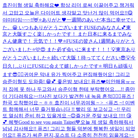
효진이형 생일 축하해요❤️ 항상 리더 로써 이끌어주고 챙겨줘
서 고맙고 오늘은 다이어트 생각말고 맛난거 많이 먹어요!!😋
야미타임~~~!!🦌⭐️
ありがと🖤
一週間のあいだ本当に幸せでし
た。😀 いつもありがとうございます FUSEのみなさん💕
東
京と大阪すごく楽しかったです！ また日本に来るまでみな
さん健康で！ 元気で！！💙⭐️
FUSEの皆さん1週間ありがとう
ございました⭐️🩷😍 また必ず会いに来ます！！！💡
東京あり
がとうございました⭐️ 続いて大阪！待っててください😎💡
今
日久しぶりにFUSEに会えて嬉しかったです⭐️ 明日も頑張り
ます😎❤️‍🔥
귀여운 막내 유가 찍어주고 편집해줬어요! 그리고
승준이형도 도와줌! 😁💕 좋은밤 보내요! 퓨즈❤️
미안해용ㅠㅠ
저 집에 옷 하나 두고와서 승준이형 한테 부탁했어요….!! 좀만
더 기다려줘요><!!
사진 보다가 발견한 내 녹음 흔적❤️‍🔥💦
퓨즈 !
한국 도착했어요 ~ ㅎㅎ 효진이 너무귀여웡 ~ >_<
퓨즈 ~! 이벤
트 함께해서 너무 즐거웠습니다 !! 빨리 또 보고싶고 ~!! 우리
또 열심히 준비 하고 있을게요 ~😊
즐거운 주말 보내요 !!!! 😘
💕 헤헷
Good to see you again Taipei💙
오늘 제 생일 축하해줘서
넘넘 감사해요!! 퓨즈! 그리고 형들 덕분에 행복한 생일이 되었
어요!! 퓨즈가 써준 편지,포스트 다 소중히 천천히 읽을게요><