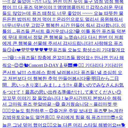
~~!! 잘 놀았어 ~?!?! 나도 완전 미친 듯이 놀구 엄청 엄청 행복
했어 !!! 다 퓨즈 덕분이야 !! 앵앵앵콜까지 !! 갑작스러운 무대
들도 많았는데 퓨즈 떼창도 너무 좋았어 ~~~~ 오늘 따뜻한 물
든든한 밥까지 챙겨 먹어 !! 온라인으로도 멀리서 응원해줘서
너무너무너무 고맙구 행복한 시간 만들어 줘서 감사합니다. 이
틀의 ...
퓨즈들 콘서트 즐거우셨나요?😁 이틀 동안 퓨즈들 덕분
에 무대 위에서 정말 큰 행복을 느꼈습니다 다시 한번 더 저희
에게 큰 행복을 선물해 주셔서 감사드립니다!! 사랑해요 퓨즈
들😏👍❤️💜💛💙🧡💖🖤💚
퓨즈들 오늘도 함성소리 기대할게요
~~?😆✨⭐️
퓨즈들! 장충에 온꼬미즈들 왔어요⭐️ 만나면 인사 해
줘요~😉😍🐿️
Concert D-DAY🎸🥁🎹🗯️❤️‍🔥 기다리다 기다리던
콘서트 날!!! 스트레스 함께 날려봅시다 퓨즈들! 낼 조심히 오
고 저번보다 더 행복한 추억 만들어봅시다🤩 明日から二日
間、思いっきり楽しみましょう!!⭐️ 昼暑いのでみなさんお気
をつけて！最高の思い出作る準備だけして来てください😏
꼬꼬무 이야기 잘 들었습니다 ! 늦은시간까지 본방사수 해줘
서 고마워 퓨즈 🫶
알바끝 ~😄 즐거웠숩니당 ~ 플리마켓 🫶
👨‍❤️‍👨
오늘도 힘찬하루 ~ 😊
즐거운 주말 보내요 퓨즈💙 by.계란
김밥유토
오늘도 열연중❤️‍🔥 우리에게 힘을 줘 퓨즈!!!!!!!😎⭐️
오
늘은 그냥 덮머 했어요✌🏻
오늘 다른 머리 스타일 해봤어요👀🐕