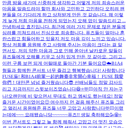
만큼 밤을 새가며 신중하게 생각하고 어떻게 저의 죄송스러운
마음을 말씀드려야 할까 회사와 고민하고 고민하다 오히려 팬
분들을 더 기다리게 하고 상처받게 만든 것 같습니다. 왜 이렇
게 늦게 저희 마음을 전하게 되었는지 오해 없이 말씀드리고 ...
안녕하세요 효진입니다. 최근에 여러 가지 문제로 많은 분들께
심려를 끼쳐드려서 진심으로 죄송합니다. 퓨즈들이 얼마나 혼
란스럽고 힘들어하고 있을지 저도 마음 깊이 느끼고 있습니다.
항상 저희를 응원해 주고 사랑해 주시는 마음이 크다는 걸 알
면서도, 저의 약한 마음과 그로 인해 쏟아낸 날카로운 말들이
퓨즈들에게 오해를 키우고 상처 입게 만든 것 같아요. 그리고...
이런 구름 보면 되게 어릴때로 돌아간 기분 들어요😌☁️
B1A4
형들과 함께한 콘서트 너무 즐겁고 행복했습니다! 사랑합니다
FUSE들! 和B1A4前輩一起的舞臺非常開心幸福！ FUSE 我愛
你們！
대만콘 넘넘 즐거웠습니다😎 선배님들도 정말 감사드
리고 지금까지!! 스윗보이즈였습니다😆⭐️🫶🏻
아직 안 자는구
나!
오랜만에 비 맞으면서 무대도 하고 엠씨도 했는데요! 정말
즐거운 시간이였어요🙂 여수까지 먼 걸음 해주신 퓨즈들 그리
고 멀리서 응원해준 퓨즈들 너무 고맙고 사랑합니다🫶🏻
이랬
는데에~~~ 요래됐습니당~~~~~~
퓨즈!! 생일 축하해요🥳🤩⭐️
이번 콘서트도 그렇고 늘 함께 해줘서 고맙고 더 멋진 모습으
로 보답할게요! 빨리 또 봐요🥰 생일이니까 미역국 드시고요~