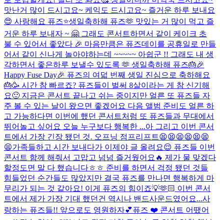
맛난거 많이 드시고요~ 케익도 드시고요~ 즐거운 하루 보내요
😍 사랑해요 퓨즈⭐️
생일축하해 퓨즈🫶 맛있는 거 많이 먹고 즐
거운 하루 보내자 ~ 🤗 그래도 콘서트하면서 같이 케이크 초
불 수 있어서 좋았다 🎉 마음만큼은 퓨즈데이를 공휴일로 만들
어서 같이 신나게 놀아야하는데 ~~~~~ 아쉽군 !! 그래도 내 생
각하면서 좋은하루 보낼수 있도록 🫶 생일축하해 퓨즈🎂
🎉
Happy Fuse Day🎉 퓨즈의 여덟 번째 생일 진심으로 축하해요
🎂🥳 시간 참 빠르죠? 퓨즈들이 벌써 8살이라는 게 참 신기해
요🙂 지금은 콘서트 끝나고 쉬는 중이지만 얼른 또 퓨즈들 자
주 볼 수 있는 날이 왔으면 좋겠어요 다음 앨범 준비도 얼른 하
고 가능하다면 이번에 했던 콘서트처럼 또 퓨즈들과 무대에서
뛰어놀고 싶어요 오늘 누구보다 행복한 ...
아 그리고 이번 콘서
트에서 가장 긴장 됐던 것. 오프닝 점프리프트😫😫😫😫😫😫
😫
가족들하고 시간 보내다가 이제야 글 올려요😌 퓨즈들 이번
콘서트 함께 해줘서 고맙고 넘넘 즐거웠어요🔥 제가 물 맞겠다
할정도면 말 다 했습니다ㅎㅎ 준비를 하면서 걱정 됐던 것들
힘들었던 순간들도 많았지만 결국 퓨즈를 만나면 행복하게 마
무리가 되는 것 같아요! 이게 퓨즈의 힘이죠💡🫶🏻 이번 콘서
트에서 제가 가장 기대 했던건 역시나 밴드사운드였어요...
사
랑하는 퓨즈들!! 앞으로도 영원하자💕
퓨즈 ❤️ 콘서트 어땠어