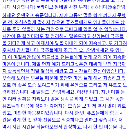
입니다 평범한 삶을 특별하게 만들어준 여러분 진심으로 고맙습
니다 사랑합니다! ❤
라이브 썸네일 사진 투척! ㅎㅎ
덥다😌☀️
안녕
하세요 온앤오프 승준입니다. 제가 그동안 말을 쉽게 꺼내지 못했
던 건, 조심스럽게 말하지 않으면 퓨즈들에게도 멤버들에게도 상
처를 주지 않을까 하는 걱정으로 그때그때 입을 열 수 없었습니다.
시간이 좀 걸리더라도 잘 정리해서 말씀드리고 싶었는데 퓨즈들
을 기다리게 하고 이제서야 말을 꺼내게 되어 죄송하고, 또 기다려
주셔서 감사합니다. 퓨즈들에게 조금 더 솔...
안녕하세요 유 입니
다 이 며칠동안 많이 힘드셨을 팬분들에게 늦게 오게 되어 죄송한
마음이 큽니다. 제일 먼저 얘기 드리고싶은건 데뷔때 부터 지금까
지 활동하면서 정말 열심히 해왔고 그 시간들이 진심이었습니다.
부족해 보이는 부분들 때문에 불안한 마음 들게 해서 죄송하고 앞
으로 더 좋은 모습 보여드리기 위해 온앤오프 그리고 저 유토도 노
력하겠습니다. 새 앨범도...
안녕하세요. 이션입니다. 지난 며칠 동
안 여러 상황을 지켜보며 많은 생각을 하게 되었고, 그 시간 동안
퓨즈들의 마음에 상처가 깊어지는 모습을 보며 저 역시 많이 괴로
웠고, 미안한 마음뿐이었습니다. 다시 한 번, 퓨즈들에게 힘든 시
간을 겪게 한 것 같아 진심으로 죄송하다고 말하고 싶습니다. 저
역시 지난 시간을 되돌아보면서 반성하고, 다시 한 번 마음을 다...