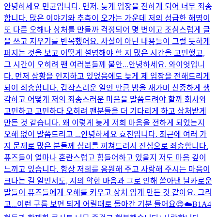
안녕하세요 민균입니다. 먼저, 늦게 입장을 전하게 되어 너무 죄송
합니다. 많은 이야기와 추측이 오가는 가운데 저의 성급한 해명이
또 다른 오해나 상처를 만들까 걱정되어 몇 번이고 조심스럽게 글
을 쓰고 지우기를 반복했어요. 사실이 아닌 내용들이 그럴 듯하게
퍼지는 것을 보고 어떻게 설명해야 할 지 많은 시간을 고민했고,
그 시간이 오히려 팬 여러분들께 불안...
안녕하세요. 와이엇입니
다. 먼저 상황을 인지하고 있었음에도 늦게 제 입장을 전해드리게
되어 죄송합니다. 갑작스러운 일인 만큼 밤을 새가며 신중하게 생
각하고 어떻게 저의 죄송스러운 마음을 말씀드려야 할까 회사와
고민하고 고민하다 오히려 팬분들을 더 기다리게 하고 상처받게
만든 것 같습니다. 왜 이렇게 늦게 저희 마음을 전하게 되었는지
오해 없이 말씀드리고 ...
안녕하세요 효진입니다. 최근에 여러 가
지 문제로 많은 분들께 심려를 끼쳐드려서 진심으로 죄송합니다.
퓨즈들이 얼마나 혼란스럽고 힘들어하고 있을지 저도 마음 깊이
느끼고 있습니다. 항상 저희를 응원해 주고 사랑해 주시는 마음이
크다는 걸 알면서도, 저의 약한 마음과 그로 인해 쏟아낸 날카로운
말들이 퓨즈들에게 오해를 키우고 상처 입게 만든 것 같아요. 그리
고...
이런 구름 보면 되게 어릴때로 돌아간 기분 들어요😌☁️
B1A4