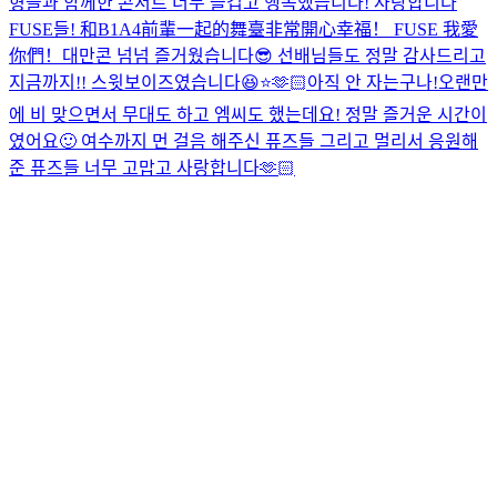
형들과 함께한 콘서트 너무 즐겁고 행복했습니다! 사랑합니다
FUSE들! 和B1A4前輩一起的舞臺非常開心幸福！ FUSE 我愛
你們！
대만콘 넘넘 즐거웠습니다😎 선배님들도 정말 감사드리고
지금까지!! 스윗보이즈였습니다😆⭐️🫶🏻
아직 안 자는구나!
오랜만
에 비 맞으면서 무대도 하고 엠씨도 했는데요! 정말 즐거운 시간이
였어요🙂 여수까지 먼 걸음 해주신 퓨즈들 그리고 멀리서 응원해
준 퓨즈들 너무 고맙고 사랑합니다🫶🏻