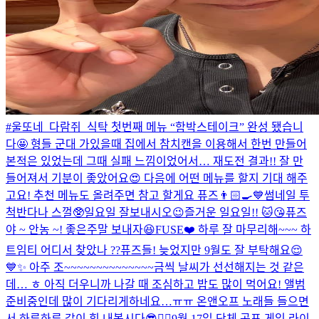
#울또네_다람쥐_식탁 첫번째 메뉴 “함박스테이크” 완성 됐습니
다🤩 형들 군대 가있을때 집에서 참치캔을 이용해서 한번 만들어
본적은 있었는데 그때 실패 느낌이었어서… 재도전 결과!! 잘 만
들어져서 기분이 좋았어요😍 다음에 어떤 메뉴를 할지 기대 해주
고요! 추천 메뉴도 올려주면 참고 할게요 퓨즈👨🏻‍🍳💙
썸네일 투
척
반다나 스껄🥸
일요일 잘보내시오
😉
즐거운 일요일!! 🐱😘
퓨즈
야 ~ 안농 ~! 좋은주말 보내자😆
FUSE❤️ 하루 잘 마무리해~~~ 하
트임티 어디서 찾았나 ??
퓨즈들! 늦었지만 9월도 잘 부탁해요😌
💙✨ 아주 조~~~~~~~~~~~~~~금씩 날씨가 선선해지는 것 같은
데… ㅎ 아직 더우니까 나갈 때 조심하고 밥도 많이 먹어요! 앨범
준비중인데 많이 기다리게하네요…ㅠㅠ 온앤오프 노래들 들으면
서 하루하루 같이 힘 내봅시다😎❤️‍🔥
9월 17일 단체 공포 게임 라이