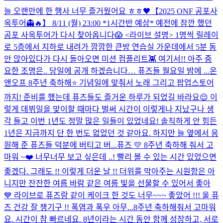
늘 오랜만에 한 행사 너무 즐거웠어요 ㅎㅎ🖤
【2025 ONF 공포사
옥투어👻🔥】 8/11 (월) 23:00 *1시간반 예상* 예전에 잠깐 했던
공포 사옥투어가 다시 찾아옵니다😱 <라이브 설명> 1명씩 릴레이
로 5층에서 지하로 내려가 깜깜한 큰방 연습실 가운데에서 5분 동
안 앉아있다가 다시 돌아오면 미션 컴플리트👾 여기서!! 아주 중
요한 조명은.. 당일에 공개 하겠습니다… 퓨즈들 월요일 밤에 ...
온
앤오프 8주년 축하해⭐️ 기념일에 맞춰서 노래 그리고 팝업스토어
까지! 준비를 했는데 퓨즈들도 즐거운 하루가 되었길 바라요😌 이
렇게 데뷔일을 맞이할 때마다 벌써 시간이 이렇게나 지났구나 생
각 들고 이번 1년도 정말 많은 일들이 있었네요! 솔직하게 안 힘든
1년은 지금까지 단 한 번도 없었던 것 같아요. 하지만 늘 옆에서 응
원해 준 퓨즈들 덕분에 버티고 버...
퓨즈 💛 8주년 축하해 줘서 고
마워 ~❤️ 너무너무 보고 싶은데 ..! 빨리 볼 수 있는 시간 있었으면
좋겠다. 그래도 !! 이렇게 더운 날 !! 더위를 막아주는 시원함은 아
니지만 잔잔한 여름 바람 같은 여름 빛을 선물할 수 있어서 좋아
💙 라이브로 퓨즈랑 같이 케이크 한 것도 너무~~~ 좋았어 !!! 울 퓨
즈 건강 잘 챙기구 !! 폭염과 폭우 아무...
8주년 축하해줘서 고마워
요. 시간이 참 빠르네요. 8년이라는 시간 동안 함께 성장하고, 서로