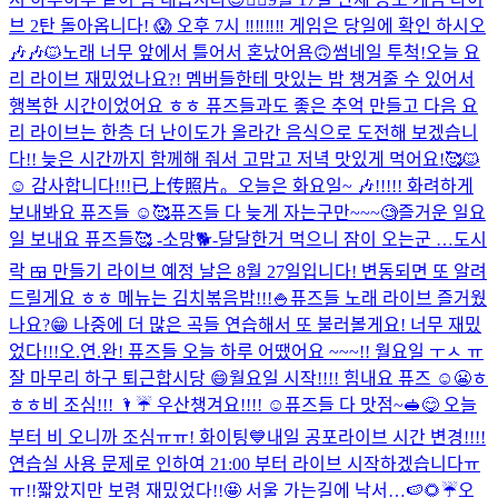
브 2탄 돌아옵니다! 😱 오후 7시 ‼️‼️‼️‼️ 게임은 당일에 확인 하시오
🎶🎶🐱
노래 너무 앞에서 틀어서 혼났어욤🙃
썸네일 투척!
오늘 요
리 라이브 재밌었나요?! 멤버들한테 맛있는 밥 챙겨줄 수 있어서
행복한 시간이었어요 ㅎㅎ 퓨즈들과도 좋은 추억 만들고 다음 요
리 라이브는 한층 더 난이도가 올라간 음식으로 도전해 보겠습니
다!! 늦은 시간까지 함께해 줘서 고맙고 저녁 맛있게 먹어요!🥰🐱
☺️ 감사합니다!!!
已上传照片。
오늘은 화요일~ 🎶!!!!! 화려하게
보내봐요 퓨즈들 ☺️🥰
퓨즈들 다 늦게 자는구만~~~🧐
즐거운 일요
일 보내요 퓨즈들🥰 -소망🐕-
달달한거 먹으니 잠이 오는군 …
도시
락 🍱 만들기 라이브 예정 날은 8월 27일입니다! 변동되면 또 알려
드릴게요 ㅎㅎ 메뉴는 김치볶음밥!!!🍚
퓨즈들 노래 라이브 즐거웠
나요?😁 나중에 더 많은 곡들 연습해서 또 불러볼게요! 너무 재밌
었다!!!
오.연.완! 퓨즈들 오늘 하루 어땠어요 ~~~!! 월요일 ㅜㅅ ㅠ
잘 마무리 하구 퇴근합시당 😄
월요일 시작!!!! 힘내요 퓨즈 ☺️😬ㅎ
ㅎㅎ
비 조심!!! 🌂☔️ 우산챙겨요!!!! ☺️
퓨즈들 다 맛점~🥪😋 오늘
부터 비 오니까 조심ㅠㅠ! 화이팅💙
내일 공포라이브 시간 변경!!!!
연습실 사용 문제로 인하여 21:00 부터 라이브 시작하겠습니다ㅠ
ㅠ!!
짧았지만 보령 재밌었다!!🤩 서울 가는길에 낙서…🍉🌻☔️
오