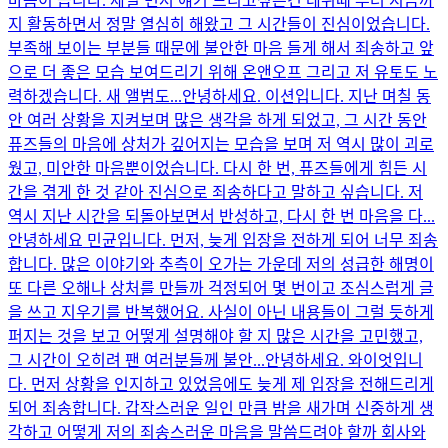
마음이 큽니다. 제일 먼저 얘기 드리고싶은건 데뷔때 부터 지금까
지 활동하면서 정말 열심히 해왔고 그 시간들이 진심이었습니다.
부족해 보이는 부분들 때문에 불안한 마음 들게 해서 죄송하고 앞
으로 더 좋은 모습 보여드리기 위해 온앤오프 그리고 저 유토도 노
력하겠습니다. 새 앨범도...
안녕하세요. 이션입니다. 지난 며칠 동
안 여러 상황을 지켜보며 많은 생각을 하게 되었고, 그 시간 동안
퓨즈들의 마음에 상처가 깊어지는 모습을 보며 저 역시 많이 괴로
웠고, 미안한 마음뿐이었습니다. 다시 한 번, 퓨즈들에게 힘든 시
간을 겪게 한 것 같아 진심으로 죄송하다고 말하고 싶습니다. 저
역시 지난 시간을 되돌아보면서 반성하고, 다시 한 번 마음을 다...
안녕하세요 민균입니다. 먼저, 늦게 입장을 전하게 되어 너무 죄송
합니다. 많은 이야기와 추측이 오가는 가운데 저의 성급한 해명이
또 다른 오해나 상처를 만들까 걱정되어 몇 번이고 조심스럽게 글
을 쓰고 지우기를 반복했어요. 사실이 아닌 내용들이 그럴 듯하게
퍼지는 것을 보고 어떻게 설명해야 할 지 많은 시간을 고민했고,
그 시간이 오히려 팬 여러분들께 불안...
안녕하세요. 와이엇입니
다. 먼저 상황을 인지하고 있었음에도 늦게 제 입장을 전해드리게
되어 죄송합니다. 갑작스러운 일인 만큼 밤을 새가며 신중하게 생
각하고 어떻게 저의 죄송스러운 마음을 말씀드려야 할까 회사와