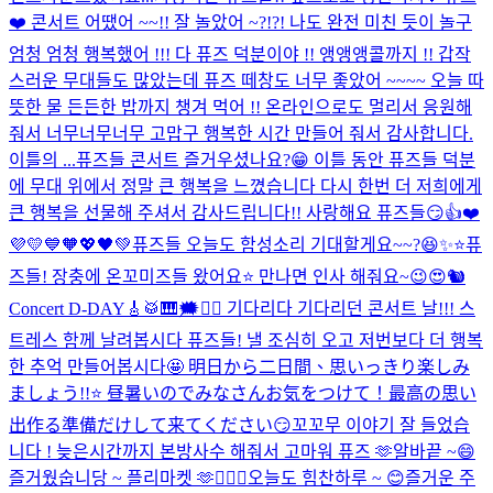
❤️ 콘서트 어땠어 ~~!! 잘 놀았어 ~?!?! 나도 완전 미친 듯이 놀구
엄청 엄청 행복했어 !!! 다 퓨즈 덕분이야 !! 앵앵앵콜까지 !! 갑작
스러운 무대들도 많았는데 퓨즈 떼창도 너무 좋았어 ~~~~ 오늘 따
뜻한 물 든든한 밥까지 챙겨 먹어 !! 온라인으로도 멀리서 응원해
줘서 너무너무너무 고맙구 행복한 시간 만들어 줘서 감사합니다.
이틀의 ...
퓨즈들 콘서트 즐거우셨나요?😁 이틀 동안 퓨즈들 덕분
에 무대 위에서 정말 큰 행복을 느꼈습니다 다시 한번 더 저희에게
큰 행복을 선물해 주셔서 감사드립니다!! 사랑해요 퓨즈들😏👍❤️
💜💛💙🧡💖🖤💚
퓨즈들 오늘도 함성소리 기대할게요~~?😆✨⭐️
퓨
즈들! 장충에 온꼬미즈들 왔어요⭐️ 만나면 인사 해줘요~😉😍🐿️
Concert D-DAY🎸🥁🎹🗯️❤️‍🔥 기다리다 기다리던 콘서트 날!!! 스
트레스 함께 날려봅시다 퓨즈들! 낼 조심히 오고 저번보다 더 행복
한 추억 만들어봅시다🤩 明日から二日間、思いっきり楽しみ
ましょう!!⭐️ 昼暑いのでみなさんお気をつけて！最高の思い
出作る準備だけして来てください😏
꼬꼬무 이야기 잘 들었습
니다 ! 늦은시간까지 본방사수 해줘서 고마워 퓨즈 🫶
알바끝 ~😄
즐거웠숩니당 ~ 플리마켓 🫶
👨‍❤️‍👨
오늘도 힘찬하루 ~ 😊
즐거운 주