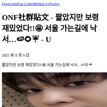
Feed
Artist
Fan Letter
Media
Live
Notice
ONF社群貼文 - 짧았지만 보령
재밌었다!!🤩 서울 가는길에 낙
서…🍉🌻☔️ - U
2025 年 8 月 9 日
짧았지만 보령 재밌었다!!🤩 서울 가는길에 낙서…🍉🌻☔️