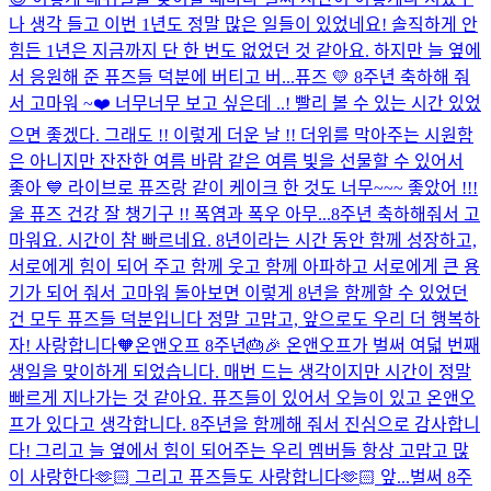
나 생각 들고 이번 1년도 정말 많은 일들이 있었네요! 솔직하게 안
힘든 1년은 지금까지 단 한 번도 없었던 것 같아요. 하지만 늘 옆에
서 응원해 준 퓨즈들 덕분에 버티고 버...
퓨즈 💛 8주년 축하해 줘
서 고마워 ~❤️ 너무너무 보고 싶은데 ..! 빨리 볼 수 있는 시간 있었
으면 좋겠다. 그래도 !! 이렇게 더운 날 !! 더위를 막아주는 시원함
은 아니지만 잔잔한 여름 바람 같은 여름 빛을 선물할 수 있어서
좋아 💙 라이브로 퓨즈랑 같이 케이크 한 것도 너무~~~ 좋았어 !!!
울 퓨즈 건강 잘 챙기구 !! 폭염과 폭우 아무...
8주년 축하해줘서 고
마워요. 시간이 참 빠르네요. 8년이라는 시간 동안 함께 성장하고,
서로에게 힘이 되어 주고 함께 웃고 함께 아파하고 서로에게 큰 용
기가 되어 줘서 고마워 돌아보면 이렇게 8년을 함께할 수 있었던
건 모두 퓨즈들 덕분입니다 정말 고맙고, 앞으로도 우리 더 행복하
자! 사랑합니다🧡
온앤오프 8주년🎂🎉 온앤오프가 벌써 여덟 번째
생일을 맞이하게 되었습니다. 매번 드는 생각이지만 시간이 정말
빠르게 지나가는 것 같아요. 퓨즈들이 있어서 오늘이 있고 온앤오
프가 있다고 생각합니다. 8주년을 함께해 줘서 진심으로 감사합니
다! 그리고 늘 옆에서 힘이 되어주는 우리 멤버들 항상 고맙고 많
이 사랑한다🫶🏻 그리고 퓨즈들도 사랑합니다🫶🏻 앞...
벌써 8주