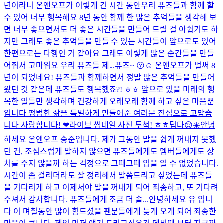
년이라니 온앤오프가 이렇게 긴 시간 동안우리 퓨즈들과 함께 할
수 있어 너무 행복해요 8년 동안 함께 한 많은 추억들을 생각해 보
면 너무 좋으면서도 더 좋은 시간들을 만들어 드릴 걸 아쉽기도 하
지만 그래도 좋은 추억들을 만들 수 있는 시간들이 앞으로도 있어
한편으로는 다행인 거 같아요 그래도 이렇게 많은 순간들을 만들
어줘서 고마워요 우리 퓨즈들 제...
퓨즈~ 😗☺️ 온앤오프가 벌써 8
년이 되었네요! 퓨즈들과 함께하면서 정말 많은 추억들을 만들어
왔던 것 같은데 퓨즈들도 행복했죠?! ㅎㅎ 앞으로 있을 미래의 행
복한 일들만 생각하며 건강하게 오래오래 함께 하고 싶은 마음뿐
입니다 평범한 삶을 특별하게 만들어준 여러분 진심으로 고맙습
니다 사랑합니다! ❤
라이브 썸네일 사진 투척! ㅎㅎ
덥다😌☀️
안녕
하세요 온앤오프 승준입니다. 제가 그동안 말을 쉽게 꺼내지 못했
던 건, 조심스럽게 말하지 않으면 퓨즈들에게도 멤버들에게도 상
처를 주지 않을까 하는 걱정으로 그때그때 입을 열 수 없었습니다.
시간이 좀 걸리더라도 잘 정리해서 말씀드리고 싶었는데 퓨즈들
을 기다리게 하고 이제서야 말을 꺼내게 되어 죄송하고, 또 기다려
주셔서 감사합니다. 퓨즈들에게 조금 더 솔...
안녕하세요 유 입니
다 이 며칠동안 많이 힘드셨을 팬분들에게 늦게 오게 되어 죄송한