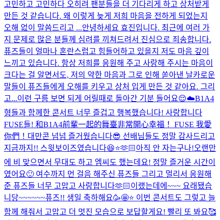
고민하고 고민하다 오히려 팬분들을 더 기다리게 하고 상처받게
만든 것 같습니다. 왜 이렇게 늦게 저희 마음을 전하게 되었는지
오해 없이 말씀드리고 ...
안녕하세요 효진입니다. 최근에 여러 가
지 문제로 많은 분들께 심려를 끼쳐드려서 진심으로 죄송합니다.
퓨즈들이 얼마나 혼란스럽고 힘들어하고 있을지 저도 마음 깊이
느끼고 있습니다. 항상 저희를 응원해 주고 사랑해 주시는 마음이
크다는 걸 알면서도, 저의 약한 마음과 그로 인해 쏟아낸 날카로운
말들이 퓨즈들에게 오해를 키우고 상처 입게 만든 것 같아요. 그리
고...
이런 구름 보면 되게 어릴때로 돌아간 기분 들어요😌☁️
B1A4
형들과 함께한 콘서트 너무 즐겁고 행복했습니다! 사랑합니다
FUSE들! 和B1A4前輩一起的舞臺非常開心幸福！ FUSE 我愛
你們！
대만콘 넘넘 즐거웠습니다😎 선배님들도 정말 감사드리고
지금까지!! 스윗보이즈였습니다😆⭐️🫶🏻
아직 안 자는구나!
오랜만
에 비 맞으면서 무대도 하고 엠씨도 했는데요! 정말 즐거운 시간이
였어요🙂 여수까지 먼 걸음 해주신 퓨즈들 그리고 멀리서 응원해
준 퓨즈들 너무 고맙고 사랑합니다🫶🏻
이랬는데에~~~ 요래됐습
니당~~~~~~
퓨즈!! 생일 축하해요🥳🤩⭐️ 이번 콘서트도 그렇고 늘
함께 해줘서 고맙고 더 멋진 모습으로 보답할게요! 빨리 또 봐요🥰