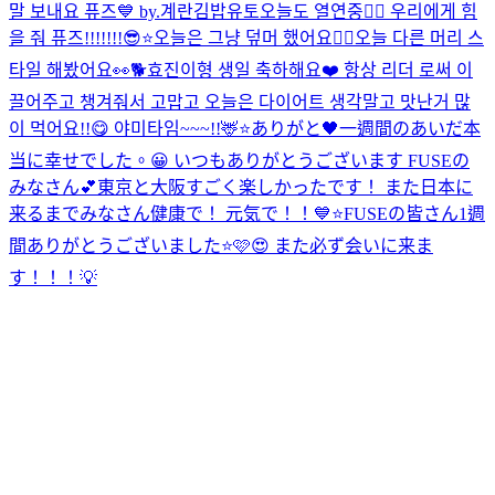
말 보내요 퓨즈💙 by.계란김밥유토
오늘도 열연중❤️‍🔥 우리에게 힘
을 줘 퓨즈!!!!!!!😎⭐️
오늘은 그냥 덮머 했어요✌🏻
오늘 다른 머리 스
타일 해봤어요👀🐕
효진이형 생일 축하해요❤️ 항상 리더 로써 이
끌어주고 챙겨줘서 고맙고 오늘은 다이어트 생각말고 맛난거 많
이 먹어요!!😋 야미타임~~~!!🦌⭐️
ありがと🖤
一週間のあいだ本
当に幸せでした。😀 いつもありがとうございます FUSEの
みなさん💕
東京と大阪すごく楽しかったです！ また日本に
来るまでみなさん健康で！ 元気で！！💙⭐️
FUSEの皆さん1週
間ありがとうございました⭐️🩷😍 また必ず会いに来ま
す！！！💡