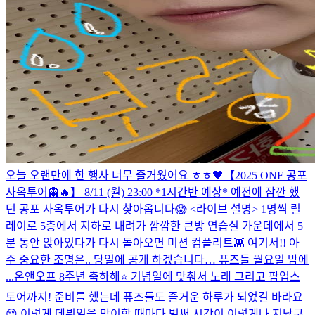
오늘 오랜만에 한 행사 너무 즐거웠어요 ㅎㅎ🖤
【2025 ONF 공포
사옥투어👻🔥】 8/11 (월) 23:00 *1시간반 예상* 예전에 잠깐 했
던 공포 사옥투어가 다시 찾아옵니다😱 <라이브 설명> 1명씩 릴
레이로 5층에서 지하로 내려가 깜깜한 큰방 연습실 가운데에서 5
분 동안 앉아있다가 다시 돌아오면 미션 컴플리트👾 여기서!! 아
주 중요한 조명은.. 당일에 공개 하겠습니다… 퓨즈들 월요일 밤에
...
온앤오프 8주년 축하해⭐️ 기념일에 맞춰서 노래 그리고 팝업스
토어까지! 준비를 했는데 퓨즈들도 즐거운 하루가 되었길 바라요
😌 이렇게 데뷔일을 맞이할 때마다 벌써 시간이 이렇게나 지났구