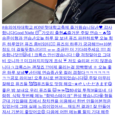
#숭의여자대학교 #ONF첫대학교축제 즐거웠습니당🎶🖤 감사
합니다
Good Night 😴
가오리 출현🌊
즐거운 주말 연습 ~ 🔥🥰
승준이형과 연습🎶
오늘 하루 잘 보낸 퓨즈 파란하트💙 오늘 힘
든 하루였던 퓨즈 좀비임티🧟‍♂️ 퓨즈의 하루가 궁금해!!!👀
10분
정도 더 걸릴듯합니다!!!! ㅠㅠ 조금만 더 기다려주세요 !!!! 죄
송합니닷!!!🐱
네 ! 크록스 안신겠습니다 ! 😅 걱정말아요 그대
비 오니까 !! 미끄러지지않게 조심 ☔️ 저도 슬리퍼 신지 않겠습
니다 :) 크록스는 괜찮죠 ??
어제 올리는걸 깜빡했넹 ㅎ 오늘 좋
은 하루 보냉🖤🎶
단체 연습중🎶
옷 컬러 겹쳤다ㅋㅋㅋㅋㅋㅋ
ㅋㅋ
공포 라이브! 오후 8시로 변경되었습니다🐱 주말 마무리
잘해요 퓨즈들 🥰🥰
퓨즈들도 맛점 해요~☀️🌱 いただきます😋
좋은 밤 보내요 우리 퓨즈들 🐱🫳🫳🥰
썸네일 투척!
#울또네_다
람쥐_식탁 첫번째 메뉴 “함박스테이크” 완성 됐습니다🤩 형들
군대 가있을때 집에서 참치캔을 이용해서 한번 만들어본적은
있었는데 그때 실패 느낌이었어서… 재도전 결과!! 잘 만들어
져서 기분이 좋았어요😍 다음에 어떤 메뉴를 할지 기대 해주