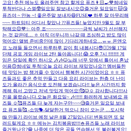
고요! 추천 메뉴도 올려주면 참고 할게요 퓨즈👨🏻‍🍳💙
썸네일
투척
반다나 스껄🥸
일요일 잘보내시오
😉
즐거운 일요일!! 🐱😘
퓨즈야 ~ 안농 ~! 좋은주말 보내자😆
FUSE❤️ 하루 잘 마무리해
~~~ 하트임티 어디서 찾았나 ??
퓨즈들! 늦었지만 9월도 잘 부
탁해요😌💙✨ 아주 조~~~~~~~~~~~~~~금씩 날씨가 선선해지
는 것 같은데… ㅎ 아직 더우니까 나갈 때 조심하고 밥도 많이
먹어요! 앨범 준비중인데 많이 기다리게하네요…ㅠㅠ 온앤오
프 노래들 들으면서 하루하루 같이 힘 내봅시다😎❤️‍🔥
9월 17일
단체 공포 게임 라이브 2탄 돌아옵니다! 😱 오후 7시 ‼️‼️‼️‼️ 게
임은 당일에 확인 하시오 🎶🎶🐱
노래 너무 앞에서 틀어서 혼났
어욤🙃
썸네일 투척!
오늘 요리 라이브 재밌었나요?! 멤버들한
테 맛있는 밥 챙겨줄 수 있어서 행복한 시간이었어요 ㅎㅎ 퓨
즈들과도 좋은 추억 만들고 다음 요리 라이브는 한층 더 난이
도가 올라간 음식으로 도전해 보겠습니다!! 늦은 시간까지 함
께해 줘서 고맙고 저녁 맛있게 먹어요!🥰🐱☺️ 감사합니다!!!
사
진을 올렸습니다.
오늘은 화요일~ 🎶!!!!! 화려하게 보내봐요 퓨
즈들 ☺️🥰
퓨즈들 다 늦게 자는구만~~~🧐
즐거운 일요일 보내
요 퓨즈들🥰 -소망🐕-
달달한거 먹으니 잠이 오는군 …
도시락
🍱 만들기 라이브 예정 날은 8월 27일입니다! 변동되면 또 알
려드릴게요 ㅎㅎ 메뉴는 김치볶음밥!!!🍚
퓨즈들 노래 라이브
즐거웠나요?😁 나중에 더 많은 곡들 연습해서 또 불러볼게요!