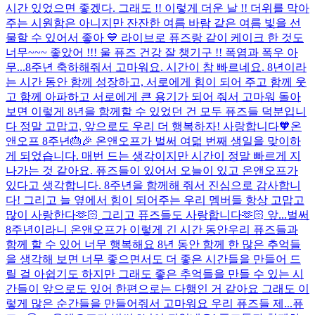
시간 있었으면 좋겠다. 그래도 !! 이렇게 더운 날 !! 더위를 막아
주는 시원함은 아니지만 잔잔한 여름 바람 같은 여름 빛을 선
물할 수 있어서 좋아 💙 라이브로 퓨즈랑 같이 케이크 한 것도
너무~~~ 좋았어 !!! 울 퓨즈 건강 잘 챙기구 !! 폭염과 폭우 아
무...
8주년 축하해줘서 고마워요. 시간이 참 빠르네요. 8년이라
는 시간 동안 함께 성장하고, 서로에게 힘이 되어 주고 함께 웃
고 함께 아파하고 서로에게 큰 용기가 되어 줘서 고마워 돌아
보면 이렇게 8년을 함께할 수 있었던 건 모두 퓨즈들 덕분입니
다 정말 고맙고, 앞으로도 우리 더 행복하자! 사랑합니다🧡
온
앤오프 8주년🎂🎉 온앤오프가 벌써 여덟 번째 생일을 맞이하
게 되었습니다. 매번 드는 생각이지만 시간이 정말 빠르게 지
나가는 것 같아요. 퓨즈들이 있어서 오늘이 있고 온앤오프가
있다고 생각합니다. 8주년을 함께해 줘서 진심으로 감사합니
다! 그리고 늘 옆에서 힘이 되어주는 우리 멤버들 항상 고맙고
많이 사랑한다🫶🏻 그리고 퓨즈들도 사랑합니다🫶🏻 앞...
벌써
8주년이라니 온앤오프가 이렇게 긴 시간 동안우리 퓨즈들과
함께 할 수 있어 너무 행복해요 8년 동안 함께 한 많은 추억들
을 생각해 보면 너무 좋으면서도 더 좋은 시간들을 만들어 드
릴 걸 아쉽기도 하지만 그래도 좋은 추억들을 만들 수 있는 시
간들이 앞으로도 있어 한편으로는 다행인 거 같아요 그래도 이
렇게 많은 순간들을 만들어줘서 고마워요 우리 퓨즈들 제...
퓨