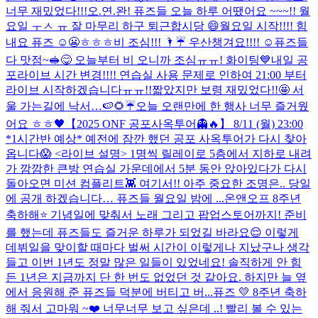
너무 재밌었다!!!
오.연.완! 퓨즈들 오늘 하루 어땠어요 ~~~!! 월
요일 ㅜㅅ ㅠ 잘 마무리 하구 퇴근합시당 😄
월요일 시작!!!! 힘
내요 퓨즈 ☺️😬ㅎㅎㅎ
비 조심!!! 🌂☔️ 우산챙겨요!!!! ☺️
퓨즈들
다 맛점~🥪😋 오늘부터 비 오니까 조심ㅠㅠ! 화이팅💙
내일 공
포라이브 시간 변경!!!! 연습실 사용 문제로 인하여 21:00 부터
라이브 시작하겠습니다ㅠㅠ!!
짧았지만 보령 재밌었다!!🤩 서
울 가는길에 낙서…🍉🌻☔️
오늘 오랜만에 한 행사 너무 즐거웠
어요 ㅎㅎ🖤
【2025 ONF 공포사옥투어👻🔥】 8/11 (월) 23:00
*1시간반 예상* 예전에 잠깐 했던 공포 사옥투어가 다시 찾아
옵니다😱 <라이브 설명> 1명씩 릴레이로 5층에서 지하로 내려
가 깜깜한 큰방 연습실 가운데에서 5분 동안 앉아있다가 다시
돌아오면 미션 컴플리트👾 여기서!! 아주 중요한 조명은.. 당일
에 공개 하겠습니다… 퓨즈들 월요일 밤에 ...
온앤오프 8주년
축하해⭐️ 기념일에 맞춰서 노래 그리고 팝업스토어까지! 준비
를 했는데 퓨즈들도 즐거운 하루가 되었길 바라요😌 이렇게
데뷔일을 맞이할 때마다 벌써 시간이 이렇게나 지났구나 생각
들고 이번 1년도 정말 많은 일들이 있었네요! 솔직하게 안 힘
든 1년은 지금까지 단 한 번도 없었던 것 같아요. 하지만 늘 옆
에서 응원해 준 퓨즈들 덕분에 버티고 버...
퓨즈 💛 8주년 축하
해 줘서 고마워 ~❤️ 너무너무 보고 싶은데 ..! 빨리 볼 수 있는