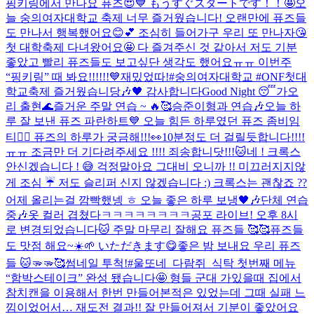
핑키링에서 만나요 퓨즈😍💙 もうすぐスタートです！！🤩
오
늘 숭의여자대학교 축제 너무 즐거웠습니다! 오랜만에 퓨즈들
도 만나서 행복했어요😊💕 조심히 들어가구 우리 또 만나자😘
첫 대학축제 다녀왔어요🤩 다 즐겨주신 것 같아서 저도 기분
좋았고 빨리 퓨즈들도 보고싶단 생각도 했어요ㅠㅠ 이번주
“핑키링” 때 봐요!!!!!!💙
재밌었따!
#숭의여자대학교 #ONF첫대
학교축제 즐거웠습니당🎶🖤 감사합니다
Good Night 😴
가오
리 출현🌊
즐거운 주말 연습 ~ 🔥🥰
승준이형과 연습🎶
오늘 하
루 잘 보낸 퓨즈 파란하트💙 오늘 힘든 하루였던 퓨즈 좀비임
티🧟‍♂️ 퓨즈의 하루가 궁금해!!!👀
10분정도 더 걸릴듯합니다!!!!
ㅠㅠ 조금만 더 기다려주세요 !!!! 죄송합니닷!!!🐱
네 ! 크록스
안신겠습니다 ! 😅 걱정말아요 그대
비 오니까 !! 미끄러지지않
게 조심 ☔️ 저도 슬리퍼 신지 않겠습니다 :) 크록스는 괜찮죠 ??
어제 올리는걸 깜빡했넹 ㅎ 오늘 좋은 하루 보냉🖤🎶
단체 연습
중🎶
옷 컬러 겹쳤다ㅋㅋㅋㅋㅋㅋㅋㅋ
공포 라이브! 오후 8시
로 변경되었습니다🐱 주말 마무리 잘해요 퓨즈들 🥰🥰
퓨즈들
도 맛점 해요~☀️🌱 いただきます😋
좋은 밤 보내요 우리 퓨즈
들 🐱🫳🫳🥰
썸네일 투척!
#울또네_다람쥐_식탁 첫번째 메뉴
“함박스테이크” 완성 됐습니다🤩 형들 군대 가있을때 집에서
참치캔을 이용해서 한번 만들어본적은 있었는데 그때 실패 느
낌이었어서… 재도전 결과!! 잘 만들어져서 기분이 좋았어요