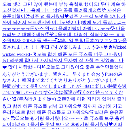
오늘 셋리 고민 많이 했는데 뷰뷰 춤춰로 했어요! 무대 계속 하
고싶었지만 다음에 더 더 많은 곡들 들려줄게요😌💙 사진은
승준이형이🤔
경주 넘 즐거웠당🖤
경주 가는길 도넛을 샀다. 가
까이 찍어서 모르겠지만 미니도넛이다:)
방에 모기 등장…..;;ㅠ
ㅠㅠㅠㅠㅠㅠ
돈까스 완료!! 플레이팅이 아쉽다…ㅠㅠ🥲 다음
요리도 기대해주세요🥸💙 #울또네_다람쥐_식탁
우와 ~~ ㅎㅎ
소원빌자 🙏
하나 둘 셋~~~🥰
썸네일 투척!
日本のファンコン発
表されました！！ 平日ですが楽しみましょう🥳⭐️💙
🕺Wicked
wicked wicked~🕺
오늘 함께 해준 모든 퓨즈들 너무 고마웠어
요! 덕분에 힘내서 마지막까지 무사히 잘 마칠 수 있었습니다
❤️ 많이 사랑합니다🫶
오늘도 고마웠어요 좋은 추억만들었다
ありがとうございます、皆さん。 早くまた会おう
Fuseのみ
なさん！ 韓国まで来てくださりありがとうございました！
時間がすごく長引いてしまいましたが一緒に楽しい時間を過
ごせて嬉しかったです🥳 次は僕達が行くので待っててくだ
さい🥰 (年内行きます😎⭐️) 오랜만에 이런 자리가 있어서 즐거
웠고 함께 해준 퓨즈들 넘넘 고마워요💙 집까지 조심히 가고
온라인으로 함께 해준 퓨즈들도 고마워요🤭💡
빌려온 승유뀬
냥~ 🥰🐱
오늘 핑키링 즐거웠나요 ~~~~~ 😆 퓨즈들 보구 충전
되어버려쓰 :) 즐거운 주말 보내요 🤗
핑키링 즐거웠당🖤
이따