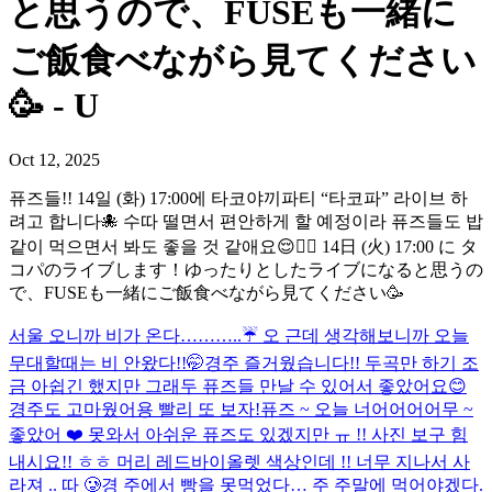
と思うので、FUSEも一緒に
ご飯食べながら見てください
🥳 - U
Oct 12, 2025
퓨즈들!! 14일 (화) 17:00에 타코야끼파티 “타코파” 라이브 하
려고 합니다🐙 수따 떨면서 편안하게 할 예정이라 퓨즈들도 밥
같이 먹으면서 봐도 좋을 것 같애요😌✌🏻 14日 (火) 17:00 に タ
コパのライブします！ゆったりとしたライブになると思うの
で、FUSEも一緒にご飯食べながら見てください🥳
서울 오니까 비가 온다………..☔️ 오 근데 생각해보니까 오늘
무대할때는 비 안왔다!!🤭
경주 즐거웠습니다!! 두곡만 하기 조
금 아쉽긴 했지만 그래두 퓨즈들 만날 수 있어서 좋았어요😊
경주도 고마웠어용 빨리 또 보자!
퓨즈 ~ 오늘 너어어어어무 ~
좋았어 ❤️ 못와서 아쉬운 퓨즈도 있겠지만 ㅠ !! 사진 보구 힘
내시요!! ㅎㅎ 머리 레드바이올렛 색상인데 !! 너무 지나서 사
라져 .. 따 🥲
경 주에서 빵을 못먹었다… 주 주말에 먹어야겠다.