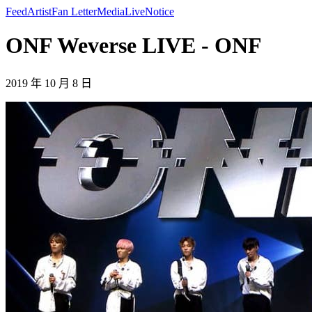
Feed
Artist
Fan Letter
Media
Live
Notice
ONF Weverse LIVE - ONF
2019 年 10 月 8 日