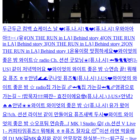
두근두근 컴백 쇼케이스 날 ❤️
[퓨.나.시] 🐈❤️
[퓨.나.시] 우와아아
아!!>< (유)
[ON THE RUN in LA] Behind story 4
[ON THE RUN
in LA] Behind story 3
[ON THE RUN in LA] Behind story 2
[ON
THE RUN in LA] Behind story 1
온옾이랑 맛점하세요❤️
와이엇의
좋은 밤 와이트☆ radio
Ch. 션션 굿모닝☀️
[퓨.나.시] 🦈🐕🐈
🐈🦌
[J-
US] 같이 저녁먹어요 ❤️
와이엇의 와이트 좋은 밤 ☆
연습 끝! 뭐해
요 퓨즈 ㅎㅎ
안녕🌊🌊
굿나잇 퓨즈🐈
[퓨.나.시] J-US❤️
와이엇의 와
이트 좋은 밤 ☆ radio
집 가는길 🥖🦈🐈
집 가는길🦈🐈🥖
영광으로
가는길 ~ !
밥묵자!!!!
쨔쟌~ 효진이에요🤓
(퓨.나.시.) J-US⚡️
안녕2
🔥🔥
안녕☀️☀️
와이트 와이엇의 좋은 밤 ☆
[퓨.나.시] 유가 왔어
요!!
ch. 션션 라이브 같이 만들어요 퓨즈
새벽 두시❤️
와이트 와이
엇의 좋은 밤 ☆
오프팀 연습증...
[ MK ] Studio 😛
[ ch.션션 V Live
] - 커피타임
퓨즈!! 뭐해용 ㅎㅎ
퓨즈 잘자요 😴
이션 라면 먹을래
여
DJ MK😺
MK🤖
저와 같이 안무작업 하실분~??><
퇴근길 ~ live