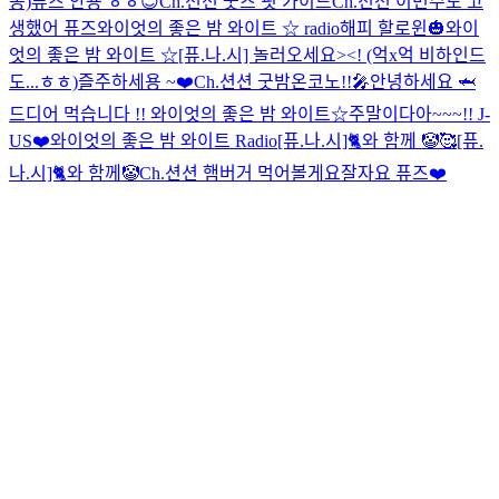
동)
퓨즈 안뇽 ㅎㅎ😊
Ch.션션 굿즈 핏 가이드
Ch.션션 이번주도 고
생했어 퓨즈
와이엇의 좋은 밤 와이트 ☆ radio
해피 할로윈🎃
와이
엇의 좋은 밤 와이트 ☆
[퓨.나.시] 놀러오세요><! (억x억 비하인드
도...ㅎㅎ)
즐주하세용 ~❤️
Ch.션션 굿밤
온코노!!🎤
안녕하세요 🦈
드디어 먹습니다 !!
와이엇의 좋은 밤 와이트☆
주말이다아~~~!! J-
US❤️
와이엇의 좋은 밤 와이트 Radio
[퓨.나.시]🐈와 함께 🤡🥰
[퓨.
나.시]🐈와 함께🤡
Ch.션션 햄버거 먹어볼게요
잘자요 퓨즈❤️