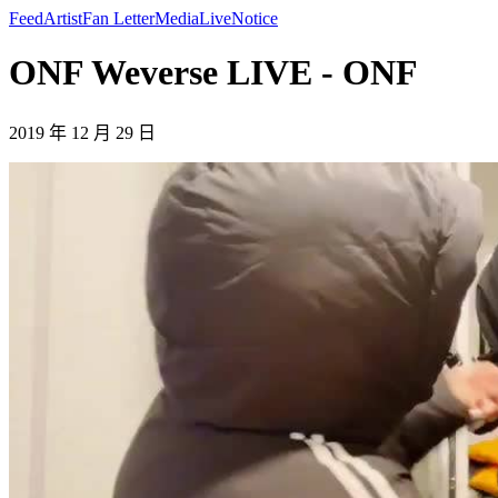
Feed
Artist
Fan Letter
Media
Live
Notice
ONF Weverse LIVE - ONF
2019 年 12 月 29 日