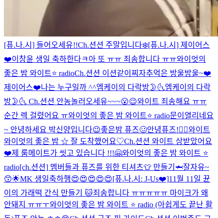
[퓨.나.시] 들어오세유!!
Ch.션션 주말입니다❄️
[퓨.나.시] 제이어스
❤️
이창윤 생일 축하한다ㅋ
아 또 ㅠㅠ 죄송합니다 ㅠㅠ
와이엇의
좋은 밤 와이트⭐️ radio
Ch.션션 이션같이찌자
추억은 방울방울~❤️
제이어스❤️
나는 누구일까 ^^
엠케이의 다락방🌛🌜
엠케이의 다락
방🌛🌜
Ch.션션 안농
놀러오세유~~~😮😉
와이트 죄송해요 ㅠㅠ
순간 렉 걸렸어요 ㅠ
와이엇의 좋은 밤 와이트⭐️ radio
문이열리네요
~ 안녕하세요 박신양입니다😉
좋은밤 퓨즈🥴
안녕퓨즈!👍🏻
와이트
와이엇의 좋은 밤 ☆ 잘 도착했어요♡
Ch.션션 와이트 상받았어요
❤️
제 룸메이트가 씻고 있습니다 !!!
🤗
와이엇의 좋은 밤 와이트 ⭐️
radio
[ch.션션] 멤버들과 퓨즈를 위한 티셔츠👕 만들기🦈
잘자유~
😙🌟
MK 생일축하행😍😍😍😍😍
[퓨.나.시: J-Us❤️]
11월 11일 뀬
이의 가래떡 간식 만들기 🐱
죄송합니다 ㅠㅠㅠㅠㅠ 마이크가 왜
안돼지 ㅠㅠㅜ
와이엇의 좋은 밤 와이트 ⭐️ radio (아쉽게도 끝난 활