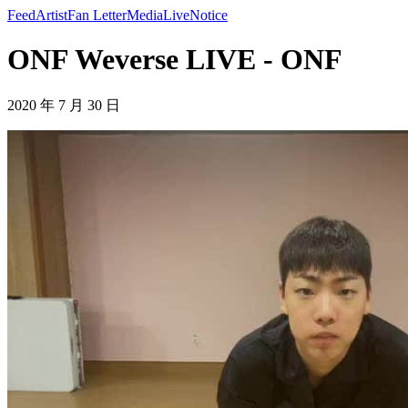
Feed
Artist
Fan Letter
Media
Live
Notice
ONF Weverse LIVE - ONF
2020 年 7 月 30 日