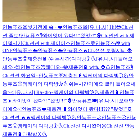
안뇽퓨즈😆
씻기전에 슥 - ❤️
안뇽퓨즈😁
[유.나.시] Hi!😎
Ch.션
션 즐토!
안뇽퓨즈🎙
와이엇이 왔다!! "왔엇?!"🦍
Ch.션션 with 제
이뭐시기
Ch.션션 with 제이어스
안뇽퓨즈💜
안뇽퓨즈🎁 with
ONF
안뇽퓨즈☁️
안뇽퓨즈☁️
안뇽퓨즈🔥
Ch.션션 보령시티 🌟
안뇽퓨즈🤓
제충전🔋 (쉬는시간)
다락방🌛🌜
[유.나.시] 들어오
세요~😊
안뇽퓨즈🥰
뤠디오~😁
제충전🔋 with. 🦍🍞
안뇽퓨즈🎙
Ch.션션 화요일~
안뇽퓨즈☔️
제충전🔋
엠케이의 다락방🌛🌜
안
뇽퓨즈😊
엠케이의 다락방🌛🌜
쉬는시간이에요 빨리 들어오세
욥><!
[유.나.시] Ra~dio~
엠케이의 다락방🌛🌜
제충전🔋
안뇽퓨
즈☀️
와이엇이 왔다?! "왔엇!!!"🦍
안뇽퓨즈🍽
[유.나.시] 오랜만
이에요~!
안뇽퓨즈❤️
제충전 🔋
와이엇이 왔다!!!??? "왔엇!"🦍
Ch.션션 🔥🔥
엠케이의 다락방🌛🌜
안뇽퓨즈🌙
안뇽퓨즈🌝
안뇽
퓨즈🙂
엠케이의 다락방🌛🌜
Ch.션션 다시왔어용
Ch.션션 안뇽
제충전🔋
다락방🌛🌜