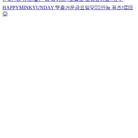
HAPPYMINKYUNDAY 💚
즐거운금요일💡
✌🏻
안뇽 퓨즈!👏🏻
😊