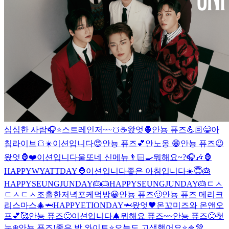
심심한 사람🎧⭐️
스트레인저~~🍞☕️
왔엇🦍
안뇽 퓨즈💪🏻
😁
아
침라이브🍞☀️
이션입니다
😍
안뇽 퓨즈💕
안노옹 😁
안뇽 퓨즈😉
왔엇🦍
❤️
이션입니다
울또네 신메뉴👨🏻‍🍳
뭐해요~?🎧🎶
🦍
HAPPYWYATTDAY🦍
이션입니다
좋은 아침입니다☀️
😇
🎂
HAPPYSEUNGJUNDAY🎂
🎂HAPPYSEUNGJUNDAY🎂
ㄷㅅ
ㄷㅅ
ㄷㅅ
조촐한저녁
포케먹방
😀
안뇽 퓨즈🙂
안뇽 퓨즈 메리크
리스마스🎄
🦈HAPPYETIONDAY🦈
왔엇🖤
온꼬미즈와 온앤오
프💕🥰
안뇽 퓨즈🙂
이션입니다🎄
뭐해요 퓨즈~~
안뇽 퓨즈🙂
첫
눈❄️
안뇽 퓨즈!
좋은 밤 와이트⭐️
오늘도 고생했어요⭐️
🍚
💚