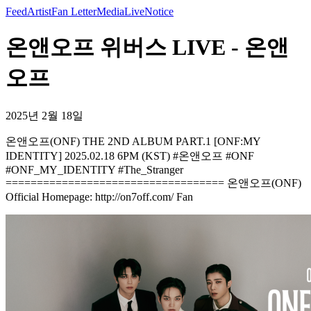
Feed
Artist
Fan Letter
Media
Live
Notice
온앤오프 위버스 LIVE - 온앤
오프
2025년 2월 18일
온앤오프(ONF) THE 2ND ALBUM PART.1 [ONF:MY
IDENTITY] 2025.02.18 6PM (KST) #온앤오프 #ONF
#ONF_MY_IDENTITY #The_Stranger
=================================== 온앤오프(ONF)
Official Homepage: http://on7off.com/ Fan