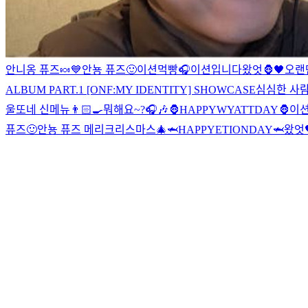
안니옹 퓨즈🍬
💙
안뇽 퓨즈🙂
이션먹빵
🎧
이션입니다
왔엇🦍🖤
오랜
ALBUM PART.1 [ONF:MY IDENTITY] SHOWCASE
심심한 사람
울또네 신메뉴👨🏻‍🍳
뭐해요~?🎧🎶
🦍HAPPYWYATTDAY🦍
이
퓨즈🙂
안뇽 퓨즈 메리크리스마스🎄
🦈HAPPYETIONDAY🦈
왔엇