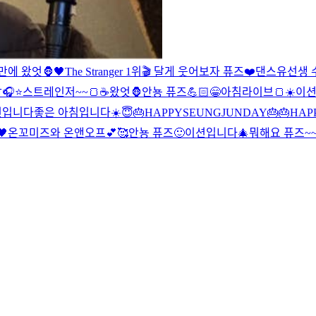
만에 왔엇🦍🖤
The Stranger 1위🎬 달게 웃어보자 퓨즈❤️
댄스유선생 수업
⭐️
스트레인저~~🍞☕️
왔엇🦍
안뇽 퓨즈💪🏻
😁
아침라이브🍞☀️
이
션입니다
좋은 아침입니다☀️
😇
🎂HAPPYSEUNGJUNDAY🎂
🎂HAP

온꼬미즈와 온앤오프💕🥰
안뇽 퓨즈🙂
이션입니다🎄
뭐해요 퓨즈~