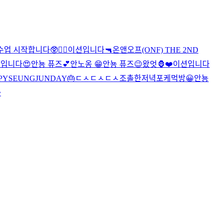
 시작합니다🥸❤️‍🔥
이션입니다
🔫
온앤오프(ONF) THE 2ND
션입니다
😍
안뇽 퓨즈💕
안노옹 😁
안뇽 퓨즈😉
왔엇🦍
❤️
이션입니다
PYSEUNGJUNDAY🎂
ㄷㅅㄷㅅ
ㄷㅅ
조촐한저녁
포케먹방
😀
안뇽
~