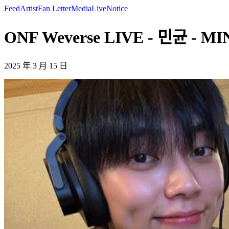
Feed
Artist
Fan Letter
Media
Live
Notice
ONF Weverse LIVE - 민균 - M
2025 年 3 月 15 日