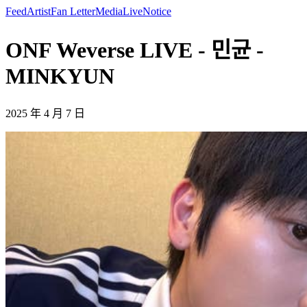
Feed
Artist
Fan Letter
Media
Live
Notice
ONF Weverse LIVE - 민균 -
MINKYUN
2025 年 4 月 7 日