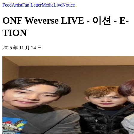
Feed
Artist
Fan Letter
Media
Live
Notice
ONF Weverse LIVE - 이션 - E-
TION
2025 年 11 月 24 日