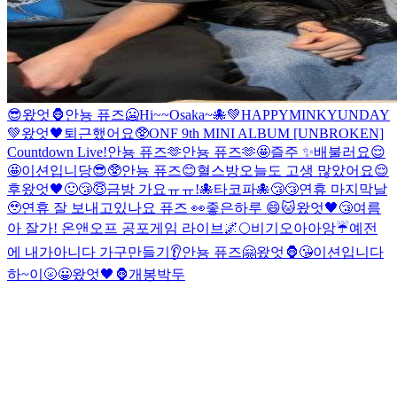
😎
왔엇🦍
안뇽 퓨즈🥶
Hi~~
Osaka~🐙
💚HAPPYMINKYUNDAY
💚
왔엇🖤
퇴근했어요🥸
ONF 9th MINI ALBUM [UNBROKEN]
Countdown Live!
안뇽 퓨즈🫶
안뇽 퓨즈🫶
🤩
즐주 ✨
배불러요😌
🤩
이션입니당
😎
🥸
안뇽 퓨즈😊
혈스방
오늘도 고생 많았어요😌
후
왔엇🖤
🙂
😴
😇
금방 가요ㅠㅠ!
🐙타코파🐙
😴😴
연휴 마지막날
🥹
연휴 잘 보내고있나요 퓨즈 👀
좋은하루 😄
🐱
왔엇🖤
😴
여름
아 잘가! 온앤오프 공포게임 라이브
🌌
🌕
비기오아아앙☔️
예전
에 내가아니다 가구만들기
👂
안뇽 퓨즈🤗
왔엇🦍
😘
이션입니다
하~이🌝
😀
왔엇🖤🦍
개봉박두