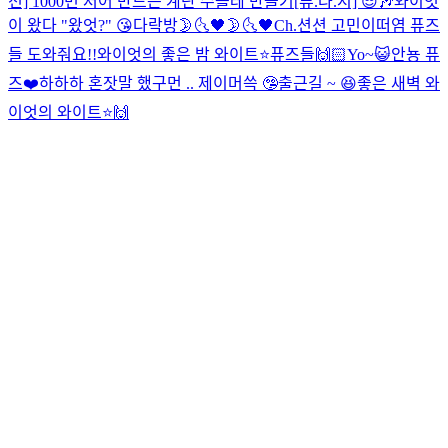
션] 1000번 저어 만드는 계란 수플레 만들기
[퓨.나.시] 😎🎶
와이엇
이 왔다 "왔엇?" 😘
다락방🌛🌜
🖤🌛🌜🖤
Ch.션션 고민이떠염 퓨즈
들 도와줘요!!
와이엇의 좋은 밤 와이트⭐️
퓨즈들🙌🏻
Yo~😺
안뇽 퓨
즈❤️
하하하 혼잣말 했구먼 .. 제이머쓱 🤥
출근길 ~ 😆
좋은 새벽 와
이엇의 와이트⭐️
🙌