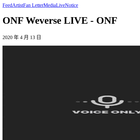
Feed
Artist
Fan Letter
Media
Live
Notice
ONF Weverse LIVE - ONF
2020 年 4 月 13 日