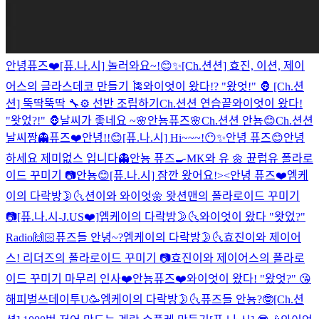
안녕퓨즈❤️
[퓨.나.시] 놀러와요~!😊✨
[Ch.션션] 효진, 이션, 제이
어스의 글라스데코 만들기 🎏
와이엇이 왔다!? "왔엇!" 🦍
[Ch.션
션] 뚝딱뚝딱 🔧⚙ 선반 조립하기
Ch.션션 연습끝
와이엇이 왔다!
"왓었?!" 🦍
날씨가 좋네요 ~🌸
안뇽퓨즈🌸
Ch.션션 안뇽😊
Ch.션션
날씨짱
👻퓨즈❤️
안녕!!😊
[퓨.나.시] Hi~~~!😶✨
안녕 퓨즈😊
안녕
하세요 제미없스 입니다👻
안뇽 퓨즈🍳
MK와 유 🌼 뀬럽유 폴라로
이드 꾸미기 📷
안뇽😊
[퓨.나.시] 잠깐 왔어요!><
안녕 퓨즈❤️
엠케
이의 다락방🌛🌜
션이와 와이엇🌼 왓션맨의 폴라로이드 꾸미기
📷
[퓨.나.시-J.US❤️]
엠케이의 다락방🌛🌜
와이엇이 왔다 "왓었?"
Radio
🙌🏻
퓨즈들 안녕~?
엠케이의 다락방🌛🌜
효진이와 제이어
스! 리더즈의 폴라로이드 꾸미기 📷
효진이와 제이어스의 폴라로
이드 꾸미기 마무리 인사❤️
안뇽퓨즈❤️
와이엇이 왔다! "왔엇?" 😘
해피벌쓰데이투U🥳
엠케이의 다락방🌛🌜
퓨즈들 안뇽?🤓
[Ch.션