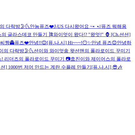
의 다락방🌛🌜
안뇽퓨즈❤️
J-US 다시왔어요 ~•_•//
퓨즈 뭐해용
어스의 글라스데코 만들기 🎏
와이엇이 왔다!? "왔엇!" 🦍
[Ch.션션]
날씨짱
👻퓨즈❤️
안녕!!😊
[퓨.나.시] Hi~~~!😶✨
안녕 퓨즈😊
안녕하
이의 다락방🌛🌜
션이와 와이엇🌼 왓션맨의 폴라로이드 꾸미기
! 리더즈의 폴라로이드 꾸미기 📷
효진이와 제이어스의 폴라로
.션션] 1000번 저어 만드는 계란 수플레 만들기
[퓨.나.시] 😎🎶