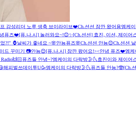
프 감성리더 노루 생축 브이라이브❤️
Ch.션션 잠깐 왔어용
엠케이
녕퓨즈❤️
[퓨.나.시] 놀러와요~!😊✨
[Ch.션션] 효진, 이션, 제이
?!" 🦍
날씨가 좋네요 ~🌸
안뇽퓨즈🌸
Ch.션션 안뇽😊
Ch.션션 
이드 꾸미기 📷
안뇽😊
[퓨.나.시] 잠깐 왔어요!><
안녕 퓨즈❤️
엠케
adio
🙌🏻
퓨즈들 안녕~?
엠케이의 다락방🌛🌜
효진이와 제이어스
😘
해피벌쓰데이투U🥳
엠케이의 다락방🌛🌜
퓨즈들 안뇽?🤓
[Ch