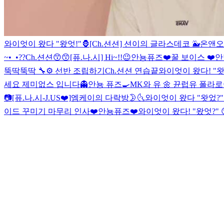
와이엇이 왔다 "왔엇!"🦍
[Ch.션션] 션이의 글라스데코 🐳
온앤오
~•_•??
Ch.션션😙😙
[퓨.나.시] Hi~!!😉
안뇽퓨즈❤️
꿀 보이스 ❤️
안
뚝딱뚝딱 🔧⚙ 선반 조립하기
Ch.션션 연습끝
와이엇이 왔다! "왓었
세요 제미없스 입니다👻
안뇽 퓨즈🍳
MK와 유 🌼 뀬럽유 폴라로
📷
[퓨.나.시-J.US❤️]
엠케이의 다락방🌛🌜
와이엇이 왔다 "왓었?" R
이드 꾸미기 마무리 인사❤️
안뇽퓨즈❤️
와이엇이 왔다! "왔엇?" 