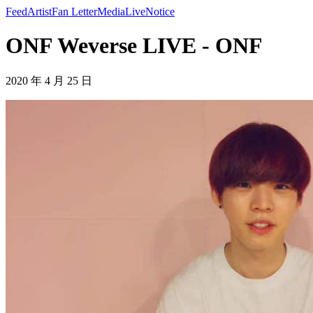
Feed
Artist
Fan Letter
Media
Live
Notice
ONF Weverse LIVE - ONF
2020 年 4 月 25 日