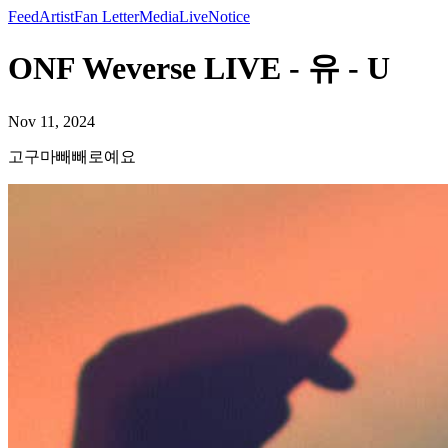
Feed
Artist
Fan Letter
Media
Live
Notice
ONF Weverse LIVE - 유 - U
Nov 11, 2024
고구마빼빼로예요