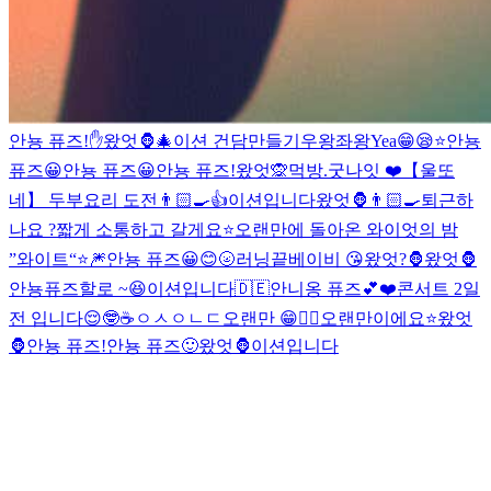
안뇽 퓨즈!
✋
왔엇🦍
🎄
이션 건담만들기
우왕좌왕
Yea😁
😪⭐️
안뇽
퓨즈😀
안뇽 퓨즈😀
안뇽 퓨즈!
왔엇🙊
먹방.
굿나잇 ❤️
【울또
네】 두부요리 도전👨🏻‍🍳
👍
이션입니다
왔엇🦍
👨🏻‍🍳
퇴근하
나요 ?
짧게 소통하고 갈게요⭐️
오랜만에 돌아온 와이엇의 밤
”와이트“⭐️
🎆
안뇽 퓨즈😀
😊
🌝
러닝끝
베이비 😘
왔엇?🦍
왔엇🦍
안뇽퓨즈
할로 ~😆
이션입니다
🇩🇪
안니옹 퓨즈💕
❤️
콘서트 2일
전 입니다😌
🤓
☕️
ㅇㅅㅇㄴㄷ
오랜만 😁
✌🏻
오랜만이에요⭐️
왔엇
🦍
안뇽 퓨즈!
안뇽 퓨즈🙂
왔엇🦍
이션입니다