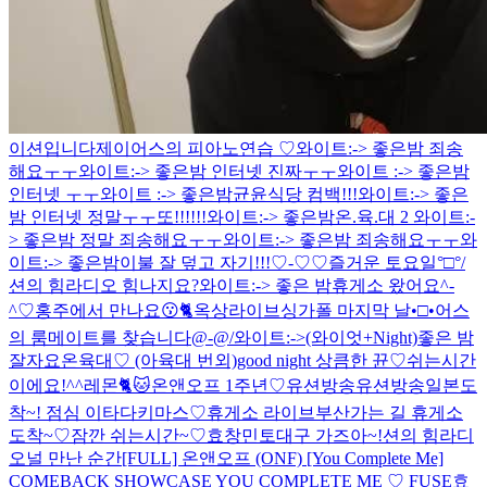
이션입니다
제이어스의 피아노연습 ♡
와이트:-> 좋은밤 죄송
해요ㅜㅜ
와이트:-> 좋은밤 인터넷 진짜ㅜㅜ
와이트 :-> 좋은밤
인터넷 ㅜㅜ
와이트 :-> 좋은밤
균윤식당 컴백!!!
와이트:-> 좋은
밤 인터넷 정말ㅜㅜ
또!!!!!!
와이트:-> 좋은밤
온.육.대 2
와이트:-
> 좋은밤 정말 죄송해요ㅜㅜ
와이트:-> 좋은밤 죄송해요ㅜㅜ
와
이트:-> 좋은밤
이불 잘 덮고 자기!!!♡-♡
♡
즐거운 토요일°□°/
션의 힘라디오 힘나지요?
와이트:-> 좋은 밤
휴게소 왔어요^-
^♡
홍주에서 만나요😗
🐈
옥상라이브
싱가폴 마지막 날•□•
어스
의 룸메이트를 찾습니다@-@/
와이트:->(와이엇+Night)좋은 밤
잘자요
온육대♡ (아육대 번외)
good night
상큼한 뀬♡
쉬는시간
이에요!^^
레몬🐈🐱
온앤오프 1주년♡
유션방송
유션방송
일본도
착~! 점심 이타다키마스♡
휴게소 라이브
부산가는 길 휴게소
도착~♡
잠깐 쉬는시간~♡
효창민토
대구 가즈아~!
션의 힘라디
오
널 만난 순간
[FULL] 온앤오프 (ONF) [You Complete Me]
COMEBACK SHOWCASE
YOU COMPLETE ME ♡ FUSE
효