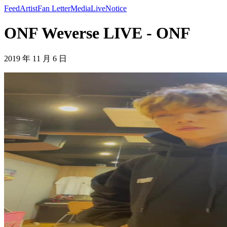
Feed
Artist
Fan Letter
Media
Live
Notice
ONF Weverse LIVE - ONF
2019 年 11 月 6 日