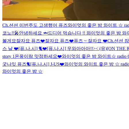
Ch.션션 이번주도 고생했어 퓨즈
와이엇의 좋은 밤 와이트 ☆ rad
코노!!🎤
안녕하세요 🦈
드디어 먹습니다 !!
와이엇의 좋은 밤 와
볼게요
잘자요 퓨즈❤️
잘자요 퓨즈❤️
퓨즈 ~ 잘자요 ❤️
Ch.션션 
스 날 ❤️
[퓨.나.시] 🐈❤️
[퓨.나.시] 우와아아아!!>< (유)
[ON THE RU
story 1
온옾이랑 맛점하세요❤️
와이엇의 좋은 밤 와이트☆ radio
굿나잇 퓨즈🐈
[퓨.나.시] J-US❤️
와이엇의 와이트 좋은 밤 ☆ radi
와이엇의 좋은 밤 ☆