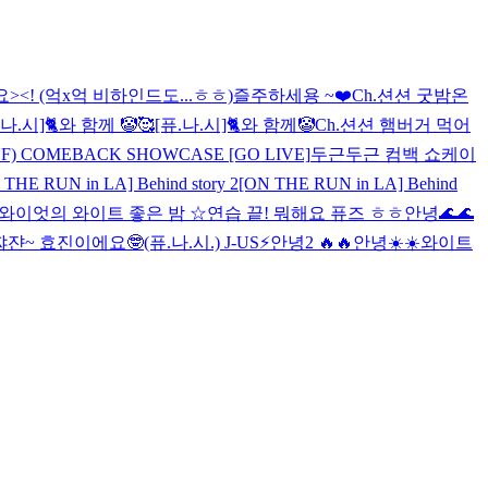
><! (억x억 비하인드도...ㅎㅎ)
즐주하세용 ~❤️
Ch.션션 굿밤
온
.나.시]🐈와 함께 🤡🥰
[퓨.나.시]🐈와 함께🤡
Ch.션션 햄버거 먹어
F) COMEBACK SHOWCASE [GO LIVE]
두근두근 컴백 쇼케이
 THE RUN in LA] Behind story 2
[ON THE RUN in LA] Behind
와이엇의 와이트 좋은 밤 ☆
연습 끝! 뭐해요 퓨즈 ㅎㅎ
안녕🌊🌊
쨔쟌~ 효진이에요🤓
(퓨.나.시.) J-US⚡️
안녕2 🔥🔥
안녕☀️☀️
와이트