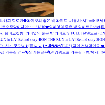
io
해피 할로윈🎃
와이엇의 좋은 밤 와이트 ☆
[퓨.나.시] 놀러오세요
이트☆
주말이다아~~~!! J-US❤️
와이엇의 좋은 밤 와이트 Radio
[퓨
잠깐 왔어요
첫방! 와이엇의 좋은 밤 와이트☆
[FULL] 온앤오프 (ON
N in LA] Behind story 4
[ON THE RUN in LA] Behind story 3
[ON
Ch. 션션 굿모닝☀️
[퓨.나.시] 🦈🐕🐈
🐈🦌
[J-US] 같이 저녁먹어요 ❤️
o
집 가는길 🥖🦈🐈
집 가는길🦈🐈🥖
영광으로 가는길 ~ !
밥묵자!!!!