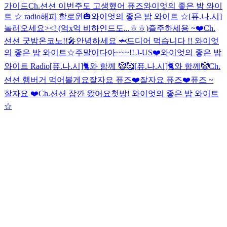
가이드
Ch.션션 이번주도 고생했어 퓨즈
와이엇의 좋은 밤 와이
트 ☆ radio
해피 할로윈🎃
와이엇의 좋은 밤 와이트 ☆
[퓨.나.시]
놀러오세요><! (억x억 비하인드도...ㅎㅎ)
즐주하세용 ~❤️
Ch.
션션 굿밤
온코노!!🎤
안녕하세요 🦈
드디어 먹습니다 !!
와이엇
의 좋은 밤 와이트☆
주말이다아~~~!! J-US❤️
와이엇의 좋은 밤
와이트 Radio
[퓨.나.시]🐈와 함께 🤡🥰
[퓨.나.시]🐈와 함께🤡
Ch.
션션 햄버거 먹어볼게요
잘자요 퓨즈❤️
잘자요 퓨즈❤️
퓨즈 ~
잘자요 ❤️
Ch.션션 잠깐 왔어요
첫방! 와이엇의 좋은 밤 와이트
☆