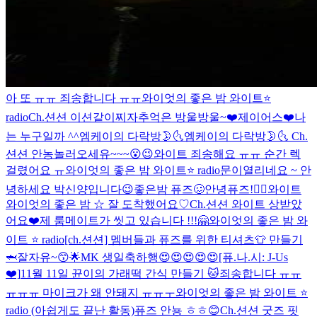
아 또 ㅠㅠ 죄송합니다 ㅠㅠ
와이엇의 좋은 밤 와이트⭐️
radio
Ch.션션 이션같이찌자
추억은 방울방울~❤️
제이어스❤️
나
는 누구일까 ^^
엠케이의 다락방🌛🌜
엠케이의 다락방🌛🌜
Ch.
션션 안농
놀러오세유~~~😮😉
와이트 죄송해요 ㅠㅠ 순간 렉
걸렸어요 ㅠ
와이엇의 좋은 밤 와이트⭐️ radio
문이열리네요 ~ 안
녕하세요 박신양입니다😉
좋은밤 퓨즈🥴
안녕퓨즈!👍🏻
와이트
와이엇의 좋은 밤 ☆ 잘 도착했어요♡
Ch.션션 와이트 상받았
어요❤️
제 룸메이트가 씻고 있습니다 !!!
🤗
와이엇의 좋은 밤 와
이트 ⭐️ radio
[ch.션션] 멤버들과 퓨즈를 위한 티셔츠👕 만들기
🦈
잘자유~😙🌟
MK 생일축하행😍😍😍😍😍
[퓨.나.시: J-Us
❤️]
11월 11일 뀬이의 가래떡 간식 만들기 🐱
죄송합니다 ㅠㅠ
ㅠㅠㅠ 마이크가 왜 안돼지 ㅠㅠㅜ
와이엇의 좋은 밤 와이트 ⭐️
radio (아쉽게도 끝난 활동)
퓨즈 안뇽 ㅎㅎ😊
Ch.션션 굿즈 핏