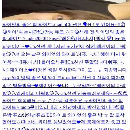
와이엇의 좋은 밤 와이트⭐️ radio
Ch.션션 🗣
Hi! 또 왔어요~!!😮
😉
하이! 쉬는시간!😶
안뇽 퓨즈 ㅎㅎ😊
새해 첫 와이엇의 좋은
밤 와이트⭐️ radio
2020!! Fuse♡
레몬🌜
[퓨.나.시] 밥상 🏆Live
해
피뉴이어 ~❤️
Ch.션션 매니저님 오기전에 잠깐!
엠케이의 다락
방🌛🌜
비오는 날은 와이엇의 와이트💦
[퓨.나.시] 헤헤 다시 왓
어용~~~!
[퓨.나.시] 들어오세유!!
Ch.션션 주말입니다❄️
[퓨.나.
시] 제이어스❤️
이창윤 생일 축하한다ㅋ
아 또 ㅠㅠ 죄송합니다
ㅠㅠ
와이엇의 좋은 밤 와이트⭐️ radio
Ch.션션 이션같이찌자
추
억은 방울방울~❤️
제이어스❤️
나는 누구일까 ^^
엠케이의 다락
방🌛🌜
엠케이의 다락방🌛🌜
Ch.션션 안농
놀러오세유~~~😮😉
와이트 죄송해요 ㅠㅠ 순간 렉 걸렸어요 ㅠ
와이엇의 좋은 밤
와이트⭐️ radio
문이열리네요 ~ 안녕하세요 박신양입니다😉
좋
은밤 퓨즈🥴
안녕퓨즈!👍🏻
와이트 와이엇의 좋은 밤 ☆ 잘 도착
했어요♡
Ch.션션 와이트 상받았어요❤️
제 룸메이트가 씻고 있
습니다 !!!
🤗
와이엇의 좋은 밤 와이트 ⭐️ radio
[ch.션션] 멤버들