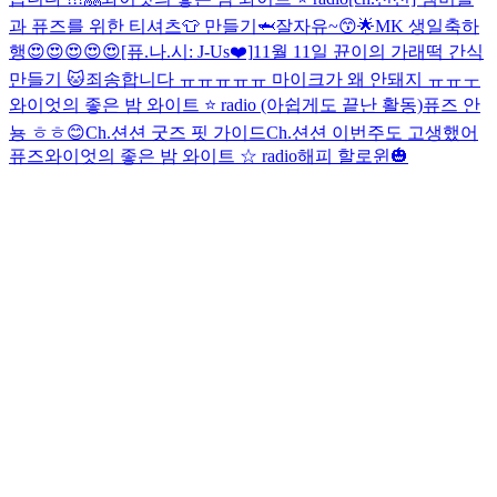
과 퓨즈를 위한 티셔츠👕 만들기🦈
잘자유~😙🌟
MK 생일축하
행😍😍😍😍😍
[퓨.나.시: J-Us❤️]
11월 11일 뀬이의 가래떡 간식
만들기 🐱
죄송합니다 ㅠㅠㅠㅠㅠ 마이크가 왜 안돼지 ㅠㅠㅜ
와이엇의 좋은 밤 와이트 ⭐️ radio (아쉽게도 끝난 활동)
퓨즈 안
뇽 ㅎㅎ😊
Ch.션션 굿즈 핏 가이드
Ch.션션 이번주도 고생했어
퓨즈
와이엇의 좋은 밤 와이트 ☆ radio
해피 할로윈🎃