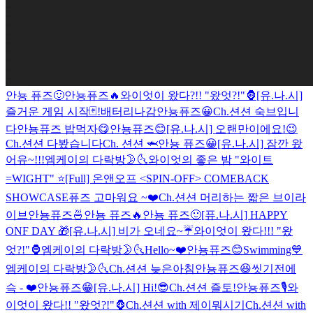
안뇽 퓨즈🙂
안뇽퓨즈🔥
와이엇이 왔다?!! "왔엇?!"🦍
[유.나.시]
즐거운 게임 시작🃏!
배터리나감
안뇽퓨즈😀
Ch.션션 숙브입니
다
안뇽퓨즈 밥먹자😋
안뇽퓨즈😊
[유.나.시] 오랜만이에요!😉
Ch.션션 다봤습니다
Ch. 션션 🦈
안뇽 퓨즈😀
[유.나.시] 잠깐 왔
어유~!!!
엠케이의 다락방🌛🌜
와이엇의 좋은 밤 "와이트
=WIGHT" ⭐️
[Full] 온앤오프 <SPIN-OFF> COMEBACK
SHOWCASE
퓨즈 고마워요 ~❤️
Ch.션션 머리하는 짧은 브이라
이브
안뇽퓨즈🍜
안뇽 퓨즈🔥
안뇽 퓨즈🙂
[퓨.나.시] HAPPY
ONF DAY 🎁
[유.나.시] 비가 오네요~☔️
와이엇이 왔다!!! "왔
엇?!"🦍
엠케이의 다락방🌛🌜
Hello~❤️
안뇽퓨즈😊
Swimming💙
엠케이의 다락방🌛🌜
Ch.션션 늦은아침
안뇽퓨즈😆
씻기전에
슥 - ❤️
안뇽퓨즈😁
[유.나.시] Hi!😎
Ch.션션 즐토!
안뇽퓨즈🎙
와
이엇이 왔다!! "왔엇?!"🦍
Ch.션션 with 제이뭐시기
Ch.션션 with