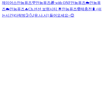
제이어스
안뇽퓨즈💜
안뇽퓨즈🎁 with ONF
안뇽퓨즈☁️
안뇽퓨
즈☁️
안뇽퓨즈🔥
Ch.션션 보령시티 🌟
안뇽퓨즈🤓
제충전🔋 (쉬
는시간)
다락방🌛🌜
[유.나.시] 들어오세요~😊