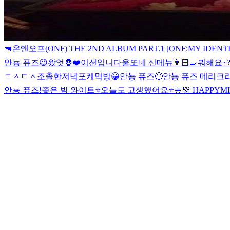
🔫
온앤오프(ONF) THE 2ND ALBUM PART.1 [ONF:MY IDENT
안뇽 퓨즈😉
왔엇🦍
❤️
이션입니다
울또네 신메뉴👨🏻‍🍳
뭐해요~?
ㄷㅅ
ㄷㅅ
조촐한저녁
포케먹방
😀
안뇽 퓨즈🙂
안뇽 퓨즈 메리크
안뇽 퓨즈!
좋은 밤 와이트⭐️
오늘도 고생했어요⭐️
🍚
💚 HAPPYM