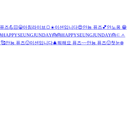
퓨즈💪🏻
😁
아침라이브🍞☀️
이션입니다
😍
안뇽 퓨즈💕
안노옹 😁
🎂HAPPYSEUNGJUNDAY🎂
🎂HAPPYSEUNGJUNDAY🎂
ㄷㅅ
🥰
안뇽 퓨즈🙂
이션입니다🎄
뭐해요 퓨즈~~
안뇽 퓨즈🙂
첫눈❄️