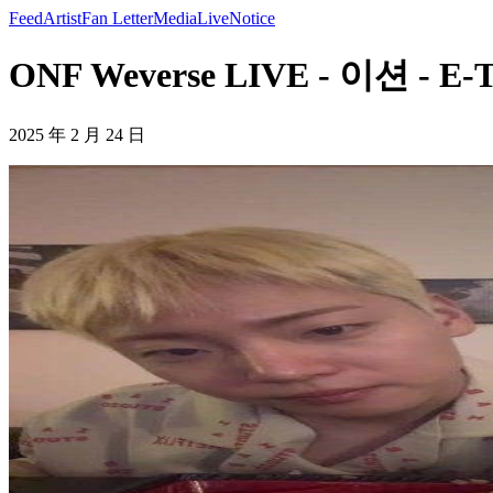
Feed
Artist
Fan Letter
Media
Live
Notice
ONF Weverse LIVE - 이션 - E-
2025 年 2 月 24 日