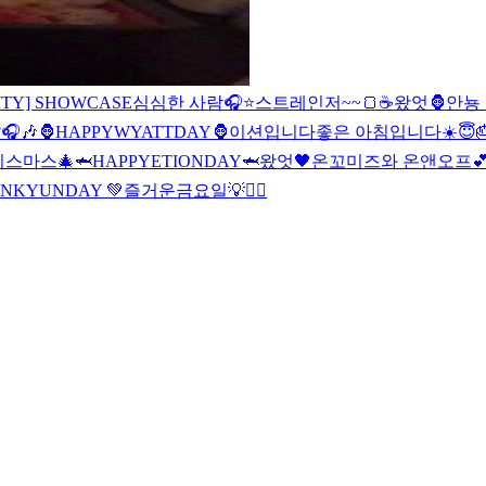
ITY] SHOWCASE
심심한 사람🎧⭐️
스트레인저~~🍞☕️
왔엇🦍
안뇽 
🎧🎶
🦍HAPPYWYATTDAY🦍
이션입니다
좋은 아침입니다☀️
😇
리스마스🎄
🦈HAPPYETIONDAY🦈
왔엇🖤
온꼬미즈와 온앤오프💕
INKYUNDAY 💚
즐거운금요일💡
✌🏻