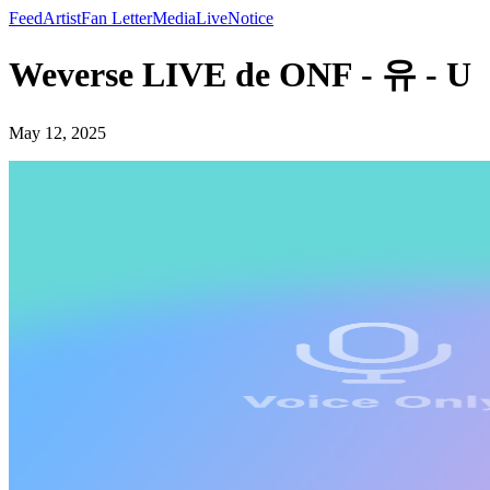
Feed
Artist
Fan Letter
Media
Live
Notice
Weverse LIVE de ONF - 유 - U
May 12, 2025