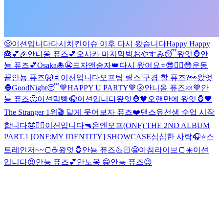
😬
이션입니다
다시
치킨이슈 이후 다시 왔습니다
Happy Happy
🎂💕🎉
안니옹 퓨즈💕
오사카 마지막밤
おやすみ😴
왔엇🦍
안
뇽 퓨즈💕
Osaka🐙
😬
드자앤승자👑
다시 왔어요⭐️
😎❤️‍🔥
😳
운동
끝
안뇽 퓨즈👐🏻
이션입니다
오프팀 릴스 구경 할 퓨즈?👀
왔엇
🦍
GoodNight😴
💙HAPPY U PARTY💙
🌝
안니옹 퓨즈🍬
💙
안
뇽 퓨즈🙂
이션먹빵
🎧
이션입니다
왔엇🦍🖤
오랜만에 왔엇🦍🖤
The Stranger 1위🎬 달게 웃어보자 퓨즈❤️
댄스유선생 수업 시작
합니다🥸❤️‍🔥
이션입니다
🔫
온앤오프(ONF) THE 2ND ALBUM
PART.1 [ONF:MY IDENTITY] SHOWCASE
심심한 사람🎧⭐️
스
트레인저~~🍞☕️
왔엇🦍
안뇽 퓨즈💪🏻
😁
아침라이브🍞☀️
이션
입니다
😍
안뇽 퓨즈💕
안노옹 😁
안뇽 퓨즈😉