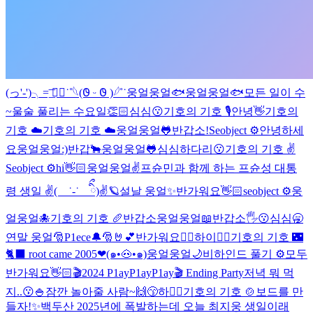
(っ'-')╮=͟͞ ◓⃙⁣˙˚𓆩︎(𐐃 ᵕ 𐐃 )𓆪˚˙
웅얼웅얼🐟
웅얼웅얼🐟
모든 일이 수
~울술 풀리는 수요일👏🏻
심심😗
기호의 기호 🎙️
안녕👋
기호의
기호 ☁️
기호의 기호 ☁️
웅얼웅얼🐸
반갑소!
Seobject ⚙️
안녕하세
요
웅얼웅얼:)
반갑🐂
웅얼웅얼🐸
심심하다리😗
기호의 기호 ✌️
Seobject ⚙️
hi👋🏻
웅얼웅얼✌️
프슌민과 함께 하는 프슌성 대통
령 생일 ✌( ˙-˙ ིྀ)✌🪐
설날 웅얼✨
반가워요👋🏻
seobject ⚙️
웅
얼웅얼🐙
기호의 기호 🥖
반갑소
웅얼웅얼📖
반갑소🖐️
😗
심심🥱
연말 웅얼🎅
P1ece🔔🎅🤘💕
반가워요👍🏻
하이✌🏻
기호의 기호 🌃
🐈‍⬛ root came 2005❤
(๑•🐽•๑)
웅얼웅얼🌙
비하인드 풀기 ⚙️
모두
반가워요👋🏻
🎬2024 P1ayP1ayP1ay🎬 Ending Party
저녁 뭐 먹
지..😗🍚
잠깐 놀아줄 사람~🙌😙
하✌🏻
기호의 기호 🍲
보드를 만
들자!✨
백두산 2025년에 폭발하는데 오늘 최지웅 생일이래