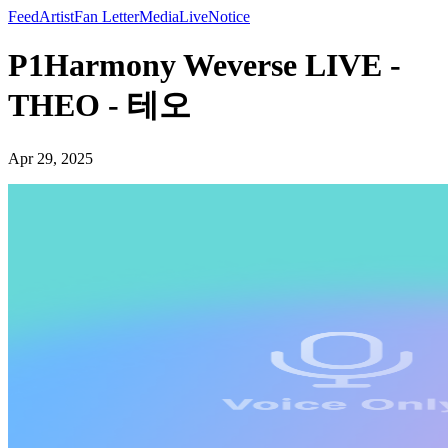
Feed
Artist
Fan Letter
Media
Live
Notice
P1Harmony Weverse LIVE -
THEO - 테오
Apr 29, 2025