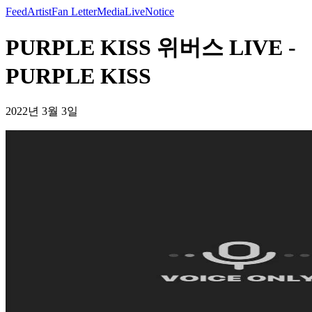
Feed
Artist
Fan Letter
Media
Live
Notice
PURPLE KISS 위버스 LIVE -
PURPLE KISS
2022년 3월 3일