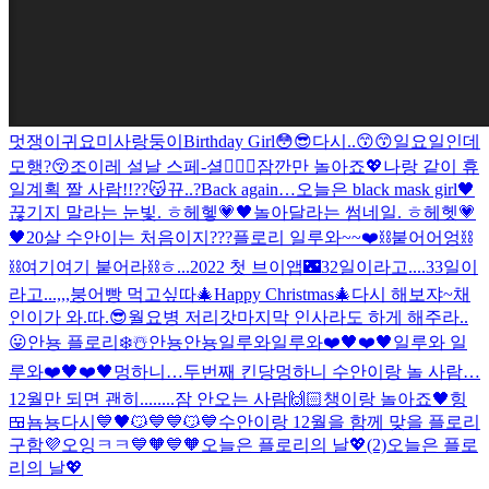
멋쟁이귀요미사랑둥이Birthday Girl
😳😎
다시..😙
😙
일요일인데
모행?😚
조이레 설날 스페-셜
🙇🏻‍♀️
잠깐만 놀아죠💖
나랑 같이 휴
일계획 짤 사람!!??
😽
뀨..?
Back again…
오늘은 black mask girl🖤
끊기지 말라는 눈빛. ㅎ헤헿💗🖤
놀아달라는 썸네일. ㅎ헤헷💗
🖤
20살 수안이는 처음이지???
플로리 일루와~~❤️
⛓붙어어엉⛓
⛓여기여기 붙어라⛓
ㅎ...
2022 첫 브이앱🌃
32일이라고....33일이
라고...,,,
붕어빵 먹고싶따
🎄Happy Christmas🎄
다시 해보쟈~
채
인이가 와.따.
😎월요병 저리갓
마지막 인사라도 하게 해주라..
😛
안뇽 플로리❄️☃️
안뇽
안뇽
일루와일루와❤️🖤❤️🖤
일루와 일
루와❤️🖤❤️🖤
멍하니…두번째 킨당
멍하니 수안이랑 놀 사람…
12월만 되면 괜히........
잠 안오는 사람🙌🏻
챙이랑 놀아죠🖤
힝
🍱뇸뇽
다시
💙🖤
😼💙💙
😼💙
수안이랑 12월을 함께 맞을 플로리
구함💜
오잉
ㅋㅋ💙🧡
💙🧡
오늘은 플로리의 날💖(2)
오늘은 플로
리의 날💖