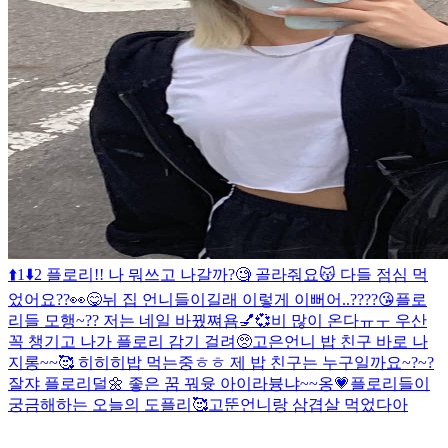
⬆️1⬇️2 플로리!! 나 뭐쓰고 나갈까?🧐 골라줘요😽
다들 점심 먹
었어요??👀😋
뉘 집 언니들이길래 이렇게 이뻐어..????😘
플로
리들 모행~?? 저는 네일 바꿨쪄욤💅💞
비 많이 온다ㅠㅜ 우산
꼭 챙기고 나가 플로리 감기 걸려🥺
고은언니 밥 친구 바로 나
지롱~~🥰 히히히
밥 먹는중ㅎㅎ 제 밥 친구는 누구일까요~?~?
잘쟈 플로리덜🌼 좋은 꿈 꿔윳 아이라븅
냐~~옹💗
플로리들이
궁금해하는 오늘의 도플리🥰
고뚠언니랑 삼겹살 먹었다아