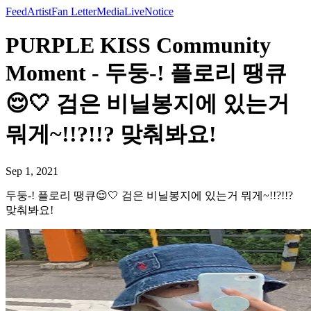
Feed
Artist
Fan Letter
Media
Live
Notice
PURPLE KISS Community
Moment - 두둥-! 플로리 땡큐
😌🤍 검은 비닐봉지에 있는거
뭐게~!!?!!? 맞춰봐요!
Sep 1, 2021
두둥-! 플로리 땡큐😌🤍 검은 비닐봉지에 있는거 뭐게~!!?!!?
맞춰봐요!