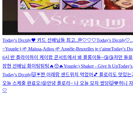
Today's Do:ply🖤 카드 선배님들 최고..💭🤍🤍🤍
Today's Do:ply🤍.
~
Youple:) 🌱 Maïssa-Adios 🌱 Angèle-Bruxelles je t’aime
Today's D
6시 반 플라이하이 케이팝 콘서트에서 봐 플롱이들~😘😘
저만 들을
장현 선배님 화이팅팅팅🔥🥺🔥
Youple:) Shaker - Give It Up
Today's
Today's Do:ply😽☔️
짠 이레랑 샌드위치 먹었어💕 플로리도 맛있는거
오늘 스케줄 완료오!😝
안녕 플로리~ 나 오늘 모자 썼당😽💙
허니 자
🤍