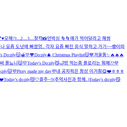
♥️
모해?
1...2....3....찰칵📸
언박싱 🌀🌀
얘가 먹어달라고 해썽
히
나 요즘 도넛에 빠졌엉.. 각자 요즘 빠진 음식 말하고 가기~~🤓
이따
's Do:ply😽🍯💛🧡
Do:ply🎄 Christmas Playlist😽
💙
겨울똥✨
🔥🔥🔥
써 플뇨니😽💛
Today's Do:ply😼🛁
밥 먹는중 플로리는 뭐해??💜
o:ply😽
💜Plory made my day💜
내 공차픽은 항상 이거즹😋❤️ㅎㅎㅎ
❤️
Today's do:ply😼🤍
즐주~!!(추억사진과 함께..)
Today's do:ply😼