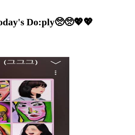
ay's Do:ply🥺🥺💖💖