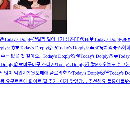
.💭
Today's Do:ply🙂
일찍 일어나기 성공✌🏻
😙
Hi🖤
Today's Do:ply🪵
o:ply✨🦋🖤
Today's Do:ply😚🎶
Today's Do:ply✨☁️💜
💓
🐰
꽥🐥🦆
히
 수는 없을 것 같아요..
Today's Do:ply😽💜
Today's Do:ply😽❤️
Today
 Do:ply🎧🧡
마구마구 스티커!
Today's Do:ply😽🥺💛✨
오늘도 수고해
 많이 먹었지?!😚
모해애 플로리💐💜
Today's Do:ply😽☔️
Today's D
몽 요구르트에 화이트 펄 추가! 이거 맛있땅… 추천해요 플롱이들🧡