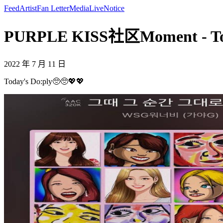
Feed
Artist
Fan Letter
Media
Live
Notice
PURPLE KISS社区Moment - Tod
2022 年 7 月 11 日
Today's Do:ply🥺🥺💖💖