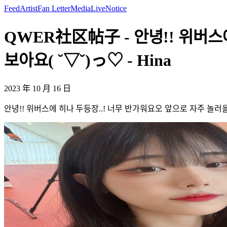
Feed
Artist
Fan Letter
Media
Live
Notice
QWER社区帖子 - 안녕!! 위버스에
보아요( ˘▽˘)っ♡ - Hina
2023 年 10 月 16 日
안녕!! 위버스에 히나 두등장..! 너무 반가워요오 앞으로 자주 놀러올