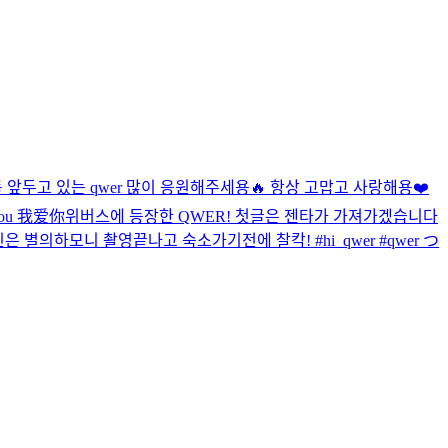
이틀 앞두고 있는 qwer 많이 응원해주세용🔥 항상 고맙고 사랑해용❤️
ou 我爱你
위버스에 등장한 QWER! 첫글은 젠타가 가져가겠습니다
별의하모니 촬영끝나고 숙소가기전에 찰칵! #hi_qwer #qwer つ