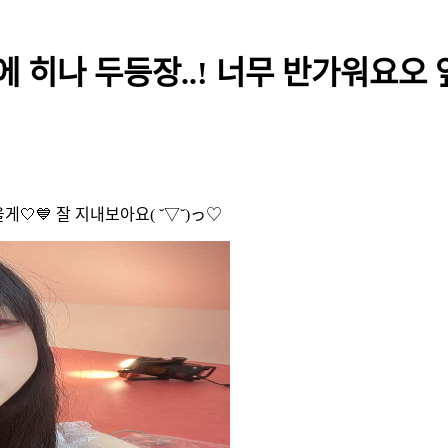
 히나 두등장..! 너무 반가워요오 
게🤍💙 잘 지내보아요( ˘▽˘)っ♡