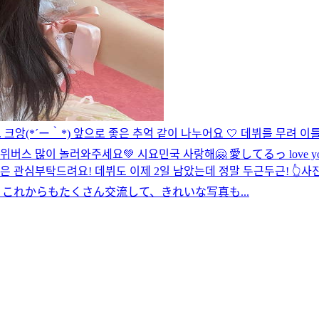
.. 크앙(*´ー｀*) 앞으로 좋은 추억 같이 나누어요 🤍 데뷔를 무려 
로 위버스 많이 놀러와주세요💚 시요민국 사랑해🤗 愛してるっ love y
관심부탁드려요! 데뷔도 이제 2일 남았는데 정말 두근두근! 👆사진은 
 これからもたくさん交流して、きれいな写真も...