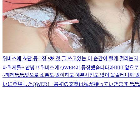
위버스에 쵸단 등 ! 장 !🌟 첫 글 쓰고있는 이 순간이 왤케 떨리는지
바위게들~ 안녕 !! 위버스에 QWER이 등쟝했습니다아💁🏻‍♀️ 앞으
~헤헤🥰🥰앞으로 소통도 많이하고 예쁜사진도 많이 올릴테니까 많은 
いに登場したQWER！ 最初の文章は私が持っていきます 🥰