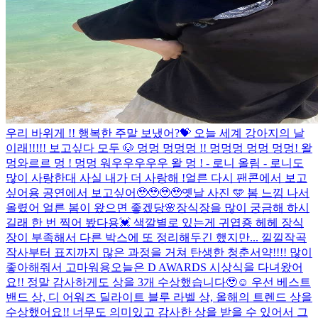
우리 바위게 !! 행복한 주말 보냈어?💝 오늘 세계 강아지의 날
이래!!!!! 보고싶다 모두 🐶 멍멍 멍멍멍 !! 멍멍멍 멍멍 멍멍! 왈
멍와르르 멍 ! 멍멍 워우우우우우 왈 멍 ! - 로니 올림 - 로니도
많이 사랑한대 사실 내가 더 사랑해 !
얼른 다시 팬콘에서 보고
싶어용 공연에서 보고싶어🥹🥹🥹🥹
옛날 사진 🩵 봄 느낌 나서
올렸어 얼른 봄이 왔으면 좋겠당🌸
장식장을 많이 궁금해 하시
길래 한 번 찍어 봤다용💓 색깔별로 있는게 귀엽죵 헤헤 장식
장이 부족해서 다른 박스에 또 정리해두긴 했지만... 낄낄
작곡
작사부터 표지까지 많은 과정을 거쳐 탄생한 청춘서약!!!! 많이
좋아해줘서 고마워용
오늘은 D AWARDS 시상식을 다녀왔어
요!! 정말 감사하게도 상을 3개 수상했습니다🥹☺️ 우선 베스트
밴드 상, 디 어워즈 딜라이트 블루 라벨 상, 올해의 트렌드 상을
수상했어요!! 너무도 의미있고 감사한 상을 받을 수 있어서 그