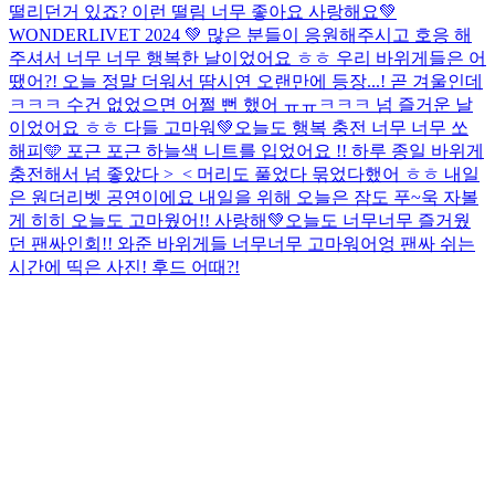
떨리던거 있죠? 이런 떨림 너무 좋아요 사랑해요
💚
WONDERLIVET 2024 💚 많은 분들이 응원해주시고 호응 해
주셔서 너무 너무 행복한 날이었어요 ㅎㅎ 우리 바위게들은 어
땠어?! 오늘 정말 더워서 땀시연 오랜만에 등장...! 곧 겨울인데
ㅋㅋㅋ 수건 없었으면 어쩔 뻔 했어 ㅠㅠㅋㅋㅋ 넘 즐거운 날
이었어요 ㅎㅎ 다들 고마워💚
오늘도 행복 충전 너무 너무 쏘
해피🩵 포근 포근 하늘색 니트를 입었어요 !! 하루 종일 바위게
충전해서 넘 좋았다 >_< 머리도 풀었다 묶었다했어 ㅎㅎ 내일
은 원더리벳 공연이에요 내일을 위해 오늘은 잠도 푸~욱 자볼
게 히히 오늘도 고마웠어!! 사랑해💚
오늘도 너무너무 즐거웠
던 팬싸인회!! 와준 바위게들 너무너무 고마워어엉 팬싸 쉬는
시간에 띡은 사진! 후드 어때?!