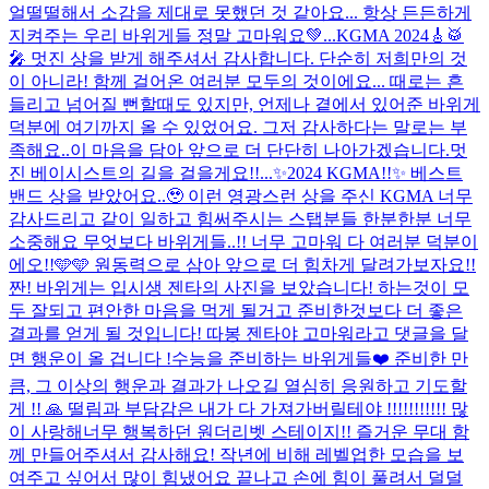
얼떨떨해서 소감을 제대로 못했던 것 같아요... 항상 든든하게
지켜주는 우리 바위게들 정말 고마워요💚...
KGMA 2024🎸🥁
🎤 멋진 상을 받게 해주셔서 감사합니다. 단순히 저희만의 것
이 아니라! 함께 걸어온 여러분 모두의 것이에요... 때로는 흔
들리고 넘어질 뻔할때도 있지만, 언제나 곁에서 있어준 바위게
덕분에 여기까지 올 수 있었어요. 그저 감사하다는 말로는 부
족해요..이 마음을 담아 앞으로 더 단단히 나아가겠습니다.멋
진 베이시스트의 길을 걸을게요!!...
✨2024 KGMA!!✨ 베스트
밴드 상을 받았어요..🥹 이런 영광스런 상을 주신 KGMA 너무
감사드리고 같이 일하고 힘써주시는 스탭분들 한분한분 너무
소중해요 무엇보다 바위게들..!! 너무 고마워 다 여러분 덕분이
에오!!🩵🩵 원동력으로 삼아 앞으로 더 힘차게 달려가보자요!!
짠! 바위게는 입시생 젠타의 사진을 보았습니다! 하는것이 모
두 잘되고 편안한 마음을 먹게 될거고 준비한것보다 더 좋은
결과를 얻게 될 것입니다! 따봉 젠타야 고마워라고 댓글을 달
면 행운이 올 겁니다 !
수능을 준비하는 바위게들❤️ 준비한 만
큼, 그 이상의 행운과 결과가 나오길 열심히 응원하고 기도할
게 !! 🙏 떨림과 부담감은 내가 다 가져가버릴테야 !!!!!!!!!!! 많
이 사랑해
너무 행복하던 원더리벳 스테이지!! 즐거운 무대 함
께 만들어주셔서 감사해요! 작년에 비해 레벨업한 모습을 보
여주고 싶어서 많이 힘냈어요 끝나고 손에 힘이 풀려서 덜덜