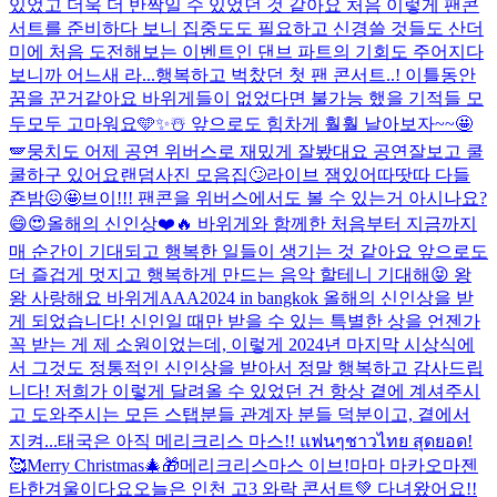
있었고 더욱 더 반짝일 수 있었던 것 같아요 처음 이렇게 팬콘
서트를 준비하다 보니 집중도도 필요하고 신경쓸 것들도 산더
미에 처음 도전해보는 이벤트인 댄브 파트의 기회도 주어지다
보니까 어느새 라...
행복하고 벅찼던 첫 팬 콘서트..! 이틀동안
꿈을 꾼거같아요 바위게들이 없었다면 불가능 했을 기적들 모
두모두 고마워요🩵✨☃️ 앞으로도 힘차게 훨훨 날아보자~~🤩
🪽
뭉치도 어제 공연 위버스로 재밌게 잘봤대요 공연잘보고 쿨
쿨하구 있어요
랜덤사진 모음집🙄
라이브 잼있어따땃따 다들
죤밤😖🤩
브이!!! 팬콘을 위버스에서도 볼 수 있는거 아시나요?
😄😍
올해의 신인상❤️🔥 바위게와 함께한 처음부터 지금까지
매 순간이 기대되고 행복한 일들이 생기는 것 같아요 앞으로도
더 즐겁게 멋지고 행복하게 만드는 음악 할테니 기대해😝 왕
왕 사랑해요 바위게
AAA2024 in bangkok 올해의 신인상을 받
게 되었습니다! 신인일 때만 받을 수 있는 특별한 상을 언젠가
꼭 받는 게 제 소원이었는데, 이렇게 2024년 마지막 시상식에
서 그것도 정통적인 신인상을 받아서 정말 행복하고 감사드립
니다! 저희가 이렇게 달려올 수 있었던 건 항상 곁에 계셔주시
고 도와주시는 모든 스탭분들 관계자 분들 덕분이고, 곁에서
지켜...
태국은 아직 메리크리스 마스!! แฟนๆชาวไทย สุดยอด!
🥰
Merry Christmas🎄🎁
메리크리스마스 이브!
마마 마카오마젠
타
한겨울이다요
오늘은 인천 고3 와락 콘서트💚 다녀왔어요!!