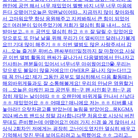
랜만에 공연 해서 너무 재밌었어 멜빵 바지 너무 너무 마음에
든다 오땠어?!
오늘은 막팬날이어따... 지금까지 많이 찾아와줘
서 고마워요💚 항상 응원해주고 지켜봐줘서 큰 힘이 되었어
요!! 여러분이 있어주었기에 저희가 열심히 힘을 내서... 상도
받아보고..ㅎㅎ 공연도 열심히 하고 ㅎㅎ 잘 달릴 수 있었어요
앞으로도 또 만날 날을 위해 우리가 더 열씨미!!! 달려나가볼게
요!!! 기대 많이 해주기 ㅎㅎ 이번 앨범도 많은 사랑주셔서 감
사...
오늘 즐거운 위버스 팬싸부터!!일정까지 잘 마쳤어요 사실
곧 이번 앨범 활동의 팬싸가 끝나가서 다음앨범에서 만나자고
인사하는 팬분들이 있어서 너무너무 아쉬웠어요!!😭 우리는
앞으로도 볼일이 많을거에요!!! QWER은 끝나지 않는다!!!그
때 꼭 만나요! 제가 그동안 공부도 열심히해서 다음 활동때는
해외바위게들과도 잘 소통해볼게요! 우리의 만남은 영원할거
야 ...
오늘은 아케인 파크 공연두 하~구 팬 사인회구 하~구 굉
장히 재밌는 날이어따 ㅎㅎ 오랜만에 바위게들 만나서 신났다
ㅎㅎ 재밌었어요 ㅎㅎ 어때요? 애니에요 저는 ㅎㅎ 티버를 내
놓아라!! 으랏차
광고를 받았는데 놀림을 받았어요...
웅
KGMA
2024 베스트 밴드상 정말 감사합니다💚 처음으로 시상식 버전
무대도 준비했는데 어땠어요?! 여러 가지 신경 쓸 게 많아서 시
상식 2회차인 저에게는 굉장히 고난이도였지만 열심히 배우고
기억해서 멋진 무대 보여드리려고 노력했어요 ㅎㅎ 그리고...