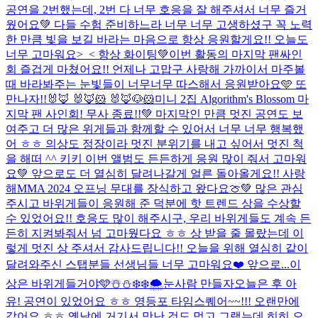
공연을 2번했는데, 2번 다 너무 호응을 잘 해주셔서 너무 즐거
웠어요💚 다들 수험 준비하느라 너무 너무 고생하셨구 꼭 노력
한 만큼 빛을 보길 바라는 마음으로 항상 응원할게요!! 오늘도
너무 고마워요>_< 항상 화이팅💚
이번 활동의 마지막 팬싸인
회 즐겁게 마쳤어요!! 언제나 고맙구 사랑해 가까이서 마주볼
때 바라봐주는 눈빛들이 너무너무 따스해서 응원받아요🩵 또
만나자!!
🐰🦊 🐰🦊🐹 🐰🦊🐶🐹
미니 2집 Algorithm's Blossom 마
지막 팬 사인회! 무사 종료!!💚 마지막인 만큼 멋진 공연도 보
여주고 더 많은 위게들과 함께할 수 있어서 너무 너무 행복했
어 ㅎㅎ 의상도 정장이라 멋진 분위기를 내고 싶어서 멋진 척
을 해떠 ^^ 키키 이번 앨범도 든든하게 응원 많이 줘서 고마워
요💚 앞으로도 더 열심히 달려나갈게 얼른 돌아올게요!! 사랑
해
MMA 2024 오프닝 무대를 장식하고 왔다요🍈💚 많은 관심
주시고 바위게들이 응원해 준 덕분에 핫 트렌드 상을 수상할
수 있었어요!! 호응도 많이 해주시구, 우리 바위게들도 계속 든
든히 지켜봐줘서 넘 고마웠다요 ㅎㅎ 상 받을 줄 몰랐는데 이
렇게 멋진 상 주셔서 감사드립니다!! 오늘을 위해 열심히 같이
달려와주신 스탭분들 선생님들 너무 고마워요❤️ 앞으로...
이
상은 바위게들거야🩵
☃️⛄️❄️❄️🌨️눈사람 만들자
오늘은 후 아
유! 공연이 있었어요 ㅎㅎ 영등포 타임스퀘어~~!!! 오랜만에
갔어요 ㅎㅎ 옛날에 거기서 맛난 것도 먹고 그랬는데 히히 오