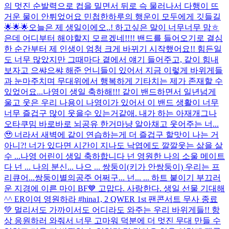
의 멋진 순발력으로 컵을 밀면서 뒤로 슥 물러나서 다행이 뜨
거운 물이 안튀었어요 민첩한하루의 행운이 모두에게 깃들길
🌟🌟🌟
오늘은 제 생일이에오..! 하고싶은 말이 너무너무 맘ㅎ
은데 어디부터 해야할지 모르겠네!!!! 밴드를 들어오기로 결심
한 순간부터 제 인생이 엄청 크게 바뀌기 시작했어요!! 힘든일
도 너무 많았지만 그때마다 곁에서 얘기 들어주고, 같이 힘내
보자고 으쌰으쌰 해준 언니들이 있어서 지금 이렇게 바위게들
과 눈마주치며 무대위에서 행복하게 기타치는 제가 존재할 수
있었어요...
나영이 생일 축하해!!! 같이 밴드하면서 일년넘게
울고 웃은 우리 나용이 나영이가 있어서 이 밴드 생활이 너무
너무 즐겁구 많이 웃을수 있는거같애. 내가 하는 아재개그나
오타쿠밈 바로바로 뇌공유 한거마냥 알아채고 웃어주는 너...
🥹 너라서 새벽에 같이 연습하는게 더 즐겁구 할맛이 나는 거
아니?! 너가 있다면 시간이 지나도 낙엽에도 깔깔웃는 삶을 살
수 ...
나영 어린이 생일 축하합니다 넌 영원한 나의 소울 메이트
다 넌 ... 나의 분신... 나으 ... 쌍둥이(키가 안쌍둥이) 우리는 프
리큐어...쌍둥이별의공주 어쩌구... 넌... ... 하트 붙이기 부끄러
운 지경에 이른 마이 BF💙 고맙다. 사랑한다. 생일 선물 기대해
^^ ER이여 영원하라 #hina
1, 2 QWER 1st 팬콘서트 무사 종료
💚 멀리서도 가까이서도 어디라도 와주는 우리 바위게들!! 항
상 응원하러 와줘서 너무 고마워 덕분에 더 멋진 무대 만들 수