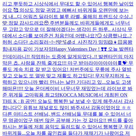
리고 뿌듯하고 시상식에서 무대도 할 수 있어서 행복한 날이었
어요 🥰 의상도 정말 귀엽고 예뻐서 바위게들 오랜만에 보는
게 내...
디 어워즈 딜라이트 블루 라벨, 올해의 트렌드상 수상..!
🩵 정말 감사드려요🥹 주변분들께도 바위게들에게도 너무너
무 고맙고 앞으로 더 잘해야겠다는 생각이 든 하루.. 시상식 무
대에서 소다를 보여준건 처음인데 어땠나요?🙄 상큼했나요..?
허허 소다단 소리질러~!~!🩵🫧🧊🧃 사진작가 밍밍🐹👧🏻
움뫙
힘내자용 같이 가보자앙
Happy Valentines Day ! ❣️❣️ 오늘 발렌타
인데이라니!! 작업하는 도중에 알게되었다..!! 발렌타인의 마지
막은 쵸. 사랑을 잔뜩 줄게요!!! 마구 받아라아아아아아🍫💝 무
릎도 계속 치료 잘 받고 있어요! 저번주에도 무릎에 주사 열방
맞고 오늘도 또 열방 맞고 재활도 하고있다! 무지무지하게 노
력하고 있으니까 빨리 만나는 날만 기다리고 있...
오늘도 고생
해떠욘!!!! 오늘 온더케이비 너무너무 재밌었는데 라이브로 봐
준 위게들 고마워용 최고양
KOCCA MUSIC에서 개최된 ON
THE K : B 공연! 오늘도 행복한 날 보낼 수 있게 해주셔서 감사
합니다🤍 유튜브 채널로도 많이 봐주셔서 감동이었어요 ㅎㅎ
다른 아티스트 선배님, 밴드 선배님들 무대를 볼 수 있어서 너
무 영광이었구 매번 많은 공부해 가는 것 같아요!! 밴드를 좋아
하시는 분들께 저희 음악도 들려드릴 수 있어서 행복했구 우리
바위게들...
오늘 차를 끓인컵을 들다가 재채기가 나왔어요 저