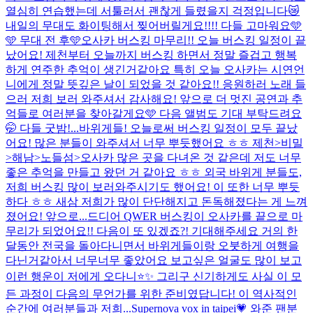
열심히 연습했는데 서툴러서 괜찮게 들렸을지 걱정입니다😿
내일의 무대도 화이팅해서 찢어버릴게요!!!! 다들 고마워요🩵
🩵 무대 전 후🩵
오사카 버스킹 마무리!! 오늘 버스킹 일정이 끝
났어요! 제천부터 오늘까지 버스킹 하면서 정말 즐겁고 행복
하게 연주한 추억이 생긴거같아요 특히 오늘 오사카는 시연언
니에게 정말 뜻깊은 날이 되었을 것 같아요!! 응원하러 노래 들
으러 저희 보러 와주셔서 감사해요! 앞으로 더 멋진 공연과 추
억들로 여러분을 찾아갈게요🩵 다음 앨범도 기대 부탁드려요
🤭 다들 굿밤!...
바위게들! 오늘로써 버스킹 일정이 모두 끝났
어요! 많은 분들이 와주셔서 너무 뿌듯했어요 ㅎㅎ 제천>비밀
>해남>노들섬>오사카 많은 곳을 다녀온 것 같은데 저도 너무
좋은 추억을 만들고 왔던 거 같아요 ㅎㅎ 외국 바위게 분들도,
저희 버스킹 많이 보러와주시기도 했어요! 이 또한 너무 뿌듯
하다 ㅎㅎ 새삼 저희가 많이 단단해지고 돈독해졌다는 게 느껴
졌어요! 앞으로...
드디어 QWER 버스킹이 오사카를 끝으로 마
무리가 되었어요!! 다음이 또 있겠죠?! 기대해주세요 거의 한
달동안 전국을 돌아다니면서 바위게들이랑 오붓하게 여행을
다닌거같아서 너무너무 좋았어요 보고싶은 얼굴도 많이 보고
이런 행운이 저에게 오다니⭐️✨ 그리구 신기하게도 사실 이 모
든 과정이 다음의 무언가를 위한 준비였답니다! 이 역사적인
순간에 여러분들과 저희...
Supernova vox in taipei💗 와준 팬분