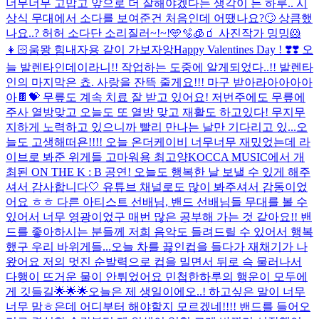
너무너무 고맙고 앞으로 더 잘해야겠다는 생각이 든 하루.. 시
상식 무대에서 소다를 보여준건 처음인데 어땠나요?🙄 상큼했
나요..? 허허 소다단 소리질러~!~!🩵🫧🧊🧃 사진작가 밍밍🐹
👧🏻
움뫙 힘내자용 같이 가보자앙
Happy Valentines Day ! ❣️❣️ 오
늘 발렌타인데이라니!! 작업하는 도중에 알게되었다..!! 발렌타
인의 마지막은 쵸. 사랑을 잔뜩 줄게요!!! 마구 받아라아아아아
아🍫💝 무릎도 계속 치료 잘 받고 있어요! 저번주에도 무릎에
주사 열방맞고 오늘도 또 열방 맞고 재활도 하고있다! 무지무
지하게 노력하고 있으니까 빨리 만나는 날만 기다리고 있...
오
늘도 고생해떠욘!!!! 오늘 온더케이비 너무너무 재밌었는데 라
이브로 봐준 위게들 고마워용 최고양
KOCCA MUSIC에서 개
최된 ON THE K : B 공연! 오늘도 행복한 날 보낼 수 있게 해주
셔서 감사합니다🤍 유튜브 채널로도 많이 봐주셔서 감동이었
어요 ㅎㅎ 다른 아티스트 선배님, 밴드 선배님들 무대를 볼 수
있어서 너무 영광이었구 매번 많은 공부해 가는 것 같아요!! 밴
드를 좋아하시는 분들께 저희 음악도 들려드릴 수 있어서 행복
했구 우리 바위게들...
오늘 차를 끓인컵을 들다가 재채기가 나
왔어요 저의 멋진 순발력으로 컵을 밀면서 뒤로 슥 물러나서
다행이 뜨거운 물이 안튀었어요 민첩한하루의 행운이 모두에
게 깃들길🌟🌟🌟
오늘은 제 생일이에오..! 하고싶은 말이 너무
너무 맘ㅎ은데 어디부터 해야할지 모르겠네!!!! 밴드를 들어오