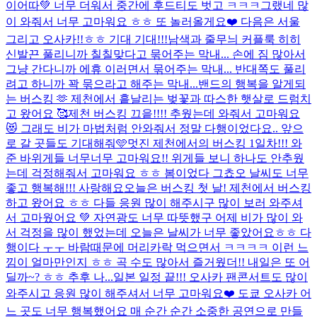
이어따💚 너무 더워서 중간에 후드티도 벗고 ㅋㅋㅋ그랬네 많
이 와줘서 너무 고마워요 ㅎㅎ 또 놀러올게요❤️ 다음은 서울
그리고 오사카!!ㅎㅎ 기대 기대!!!
남색과 줄무늬 커플룩 히히
신발끈 풀리니까 칠칠맞다고 묶어주는 막내... 손에 짐 많아서
그냥 간다니까 에휴 이러면서 묶어주는 막내... 반대쪽도 풀리
려고 하니까 꽉 묶으라고 해주는 막내...
밴드의 행복을 알게되
는 버스킹 🫶 제천에서 흩날리는 벚꽃과 따스한 햇살로 드럼치
고 왔어요 🥰
제천 버스킹 끄읕!!!! 추웠는데 와줘서 고마워요
😻 그래도 비가 마법처럼 안와줘서 정말 다행이었다요.. 앞으
로 갈 곳들도 기대해줘🩵
멋진 제천에서의 버스킹 1일차!!! 와
준 바위게들 너무너무 고마워요!! 위게들 보니 하나도 안추웠
는데 걱정해줘서 고마워요 ㅎㅎ 봄이었다 그쵸오 날씨도 너무
좋고 행복해!!! 사랑해요
오늘은 버스킹 첫 날! 제천에서 버스킹
하고 왔어요 ㅎㅎ 다들 응원 많이 해주시구 많이 보러 와주셔
서 고마웠어요 💚 자연광도 너무 따뜻했구 어제 비가 많이 와
서 걱정을 많이 했었는데 오늘은 날씨가 너무 좋았어요ㅎㅎ 다
행이다 ㅜㅜ 바람때문에 머리카락 먹으면서 ㅋㅋㅋㅋ 이런 느
낌이 얼마만인지 ㅎㅎ 곡 수도 많아서 즐거웠더!! 내일은 또 어
딜까~? ㅎㅎ 추후 나...
일본 일정 끝!!! 오사카 팬콘서트도 많이
와주시고 응원 많이 해주셔서 너무 고마워요❤️ 도쿄 오사카 어
느 곳도 너무 행복했어요 매 순간 순간 소중한 공연으로 만들