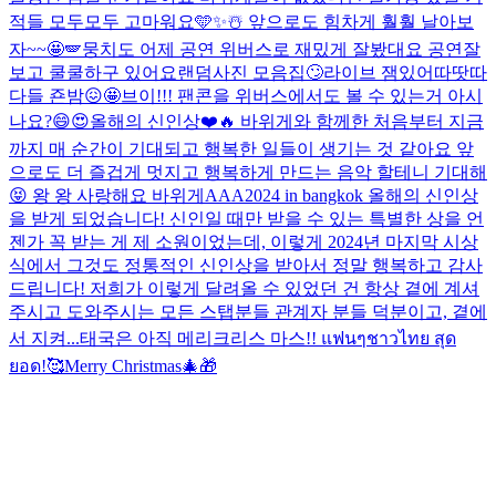
적들 모두모두 고마워요🩵✨☃️ 앞으로도 힘차게 훨훨 날아보
자~~🤩🪽
뭉치도 어제 공연 위버스로 재밌게 잘봤대요 공연잘
보고 쿨쿨하구 있어요
랜덤사진 모음집🙄
라이브 잼있어따땃따
다들 죤밤😖🤩
브이!!! 팬콘을 위버스에서도 볼 수 있는거 아시
나요?😄😍
올해의 신인상❤️🔥 바위게와 함께한 처음부터 지금
까지 매 순간이 기대되고 행복한 일들이 생기는 것 같아요 앞
으로도 더 즐겁게 멋지고 행복하게 만드는 음악 할테니 기대해
😝 왕 왕 사랑해요 바위게
AAA2024 in bangkok 올해의 신인상
을 받게 되었습니다! 신인일 때만 받을 수 있는 특별한 상을 언
젠가 꼭 받는 게 제 소원이었는데, 이렇게 2024년 마지막 시상
식에서 그것도 정통적인 신인상을 받아서 정말 행복하고 감사
드립니다! 저희가 이렇게 달려올 수 있었던 건 항상 곁에 계셔
주시고 도와주시는 모든 스탭분들 관계자 분들 덕분이고, 곁에
서 지켜...
태국은 아직 메리크리스 마스!! แฟนๆชาวไทย สุด
ยอด!🥰
Merry Christmas🎄🎁