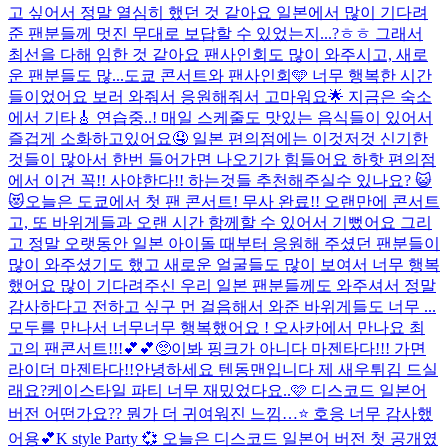
고 싶어서 정말 열심히 했던 것 같아요 일본에서 많이 기다려
준 팬분들께 멋진 무대로 보답할 수 있었는지...?ㅎㅎ 그래서
최선을 다해 임한 것 같아요 팬사인회도 많이 와주시고, 새로
운 팬분들도 많...
도쿄 콘서트와 팬사인회🩵 너무 행복한 시간
들이었어요 보러 와줘서 응원해줘서 고마워요🌟 지금은 숙소
에서 기타🎸 연습중..! 매일 스케줄도 맛있는 음식들이 있어서
즐겁게 소화하고있어요🤤 일본 편의점에는 이것저것 신기한
것들이 많아서 한번 들어가면 나오기가 힘들어요 하핫 편의점
에서 이건 꼭!! 사야한다!! 하는것들 추천해주실수 있나요? 😺
😻
오늘은 도쿄에서 첫 팬 콘서트! 무사 완료!! 오랜만에 콘서트
고, 또 바위게들과 오랜 시간 함께할 수 있어서 기뻤어요 그리
고 정말 오랫동안 일본 아이돌 때부터 응원해 주셨던 팬분들이
많이 와주셨기도 했고 새로운 얼굴들도 많이 보여서 너무 행복
했어요 많이 기다려주신 우리 일본 팬분들께도 와주셔서 정말
감사하다고 전하고 싶구 먼 걸음해서 와준 바위게들도 너무 ...
모두를 만나서 너무너무 행복했어요 ! 오사카에서 만나요 최
고의 팬콘서트!!!💕💕🥺
이봐 핑크가 아니다 마젠타다!!! 가면
라이더 마젠타다!!
안녕하세요 텐동맨입니다 제 새우튀김 드실
래요?
케이스타일 파티 너무 재밌었다요..🩷 디스코드 일본어
버전 어떤가요?? 뭔가 더 귀여워진 느낌…⭐️ 호응 너무 감사했
어용💕
K style Party 💞 오늘은 디스코드 일본어 버전 첫 공개였