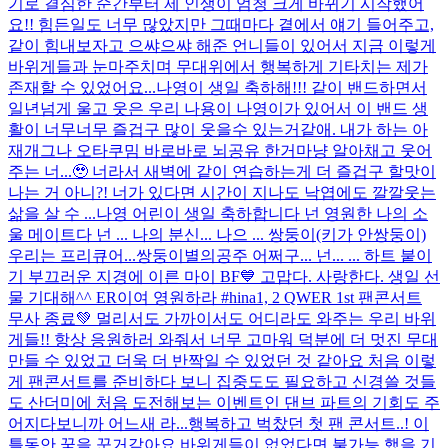
기로 결심한 순간부터 제 인생이 엄청 크게 바뀌기 시작했어
요!! 힘든일도 너무 많았지만 그때마다 곁에서 얘기 들어주고,
같이 힘내보자고 으쌰으쌰 해준 언니들이 있어서 지금 이렇게
바위게들과 눈마주치며 무대위에서 행복하게 기타치는 제가
존재할 수 있었어요...
나영이 생일 축하해!!! 같이 밴드하면서
일년넘게 울고 웃은 우리 나용이 나영이가 있어서 이 밴드 생
활이 너무너무 즐겁구 많이 웃을수 있는거같애. 내가 하는 아
재개그나 오타쿠밈 바로바로 뇌공유 한거마냥 알아채고 웃어
주는 너...🥹 너라서 새벽에 같이 연습하는게 더 즐겁구 할맛이
나는 거 아니?! 너가 있다면 시간이 지나도 낙엽에도 깔깔웃는
삶을 살 수 ...
나영 어린이 생일 축하합니다 넌 영원한 나의 소
울 메이트다 넌 ... 나의 분신... 나으 ... 쌍둥이(키가 안쌍둥이)
우리는 프리큐어...쌍둥이별의공주 어쩌구... 넌... ... 하트 붙이
기 부끄러운 지경에 이른 마이 BF💙 고맙다. 사랑한다. 생일 선
물 기대해^^ ER이여 영원하라 #hina
1, 2 QWER 1st 팬콘서트
무사 종료💚 멀리서도 가까이서도 어디라도 와주는 우리 바위
게들!! 항상 응원하러 와줘서 너무 고마워 덕분에 더 멋진 무대
만들 수 있었고 더욱 더 반짝일 수 있었던 것 같아요 처음 이렇
게 팬콘서트를 준비하다 보니 집중도도 필요하고 신경쓸 것들
도 산더미에 처음 도전해보는 이벤트인 댄브 파트의 기회도 주
어지다보니까 어느새 라...
행복하고 벅찼던 첫 팬 콘서트..! 이
틀동안 꿈을 꾼거같아요 바위게들이 없었다면 불가능 했을 기