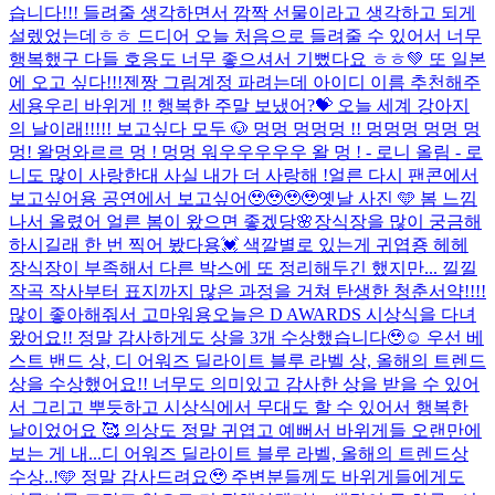
습니다!!! 들려줄 생각하면서 깜짝 선물이라고 생각하고 되게
설렜었는데ㅎㅎ 드디어 오늘 처음으로 들려줄 수 있어서 너무
행복했구 다들 호응도 너무 좋으셔서 기뻤다요 ㅎㅎ💚 또 일본
에 오고 싶다!!!
젠짱 그림계정 파려는데 아이디 이름 추천해주
세용
우리 바위게 !! 행복한 주말 보냈어?💝 오늘 세계 강아지
의 날이래!!!!! 보고싶다 모두 🐶 멍멍 멍멍멍 !! 멍멍멍 멍멍 멍
멍! 왈멍와르르 멍 ! 멍멍 워우우우우우 왈 멍 ! - 로니 올림 - 로
니도 많이 사랑한대 사실 내가 더 사랑해 !
얼른 다시 팬콘에서
보고싶어용 공연에서 보고싶어🥹🥹🥹🥹
옛날 사진 🩵 봄 느낌
나서 올렸어 얼른 봄이 왔으면 좋겠당🌸
장식장을 많이 궁금해
하시길래 한 번 찍어 봤다용💓 색깔별로 있는게 귀엽죵 헤헤
장식장이 부족해서 다른 박스에 또 정리해두긴 했지만... 낄낄
작곡 작사부터 표지까지 많은 과정을 거쳐 탄생한 청춘서약!!!!
많이 좋아해줘서 고마워용
오늘은 D AWARDS 시상식을 다녀
왔어요!! 정말 감사하게도 상을 3개 수상했습니다🥹☺️ 우선 베
스트 밴드 상, 디 어워즈 딜라이트 블루 라벨 상, 올해의 트렌드
상을 수상했어요!! 너무도 의미있고 감사한 상을 받을 수 있어
서 그리고 뿌듯하고 시상식에서 무대도 할 수 있어서 행복한
날이었어요 🥰 의상도 정말 귀엽고 예뻐서 바위게들 오랜만에
보는 게 내...
디 어워즈 딜라이트 블루 라벨, 올해의 트렌드상
수상..!🩵 정말 감사드려요🥹 주변분들께도 바위게들에게도