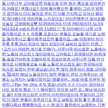
들 너무너무 고마워요🥹 처음으로 이런 청순 룩으로 입어본건
데 어때요? 괜찮나요?! 맘에 들어했으면 좋게따! 그리구 밥먹
구 잠깐와서 다시 놀자요 우리 !!! 다들 인사하고 싶어서 열심
히 쳐다봤는데 여러분들 느끼셨어요? 아이컨택한거 맞아요😆
오늘도 고생해써요
💙 SUPERNOVA VOX PRESENTS ALAN
WALKER with K-POP IN TAIPEI 🤍 첫 타이베이!! 너무 너무
즐거웠어요 ㅎㅎ 저희를 모르시는 분들도 오늘을 계기로 노래
도 들어주시고 좋아해주셨으면 좋겠어요...!🙏 아침부터 비가
주룩 주룩 와서 걱정이 많이 되었는데 날씨의 요정인 만큼...!
(그건 나) 어떠한 계기로 인해(?)...
너무너무 따사로운 노을에서
한 노들섬 버스킹 !! 많이와줘서 고마워요 ! 외국에서온 바위게
들 슬로건바위게 깃발바위게 점프바위게 너무너무 다들 반가
웠어요 사랑해용
오늘 서울 노들섬 버스킹도 끝!! 한국에서의
버스킹 일정이 전부 끝났습니다 💚 많이 와주셔서 정말 고마워
요 🥰 제천 해남 노들섬까지 많은 분들이 관심 가져주시는 게
몸소 느껴지는 날들이었어요! 앵콜곡은... 바로 바로 마운틴 듀
곡인...! Play, We, Dew 🥤🫧 였습니다아 ㅎㅎ 신나는 곡이라서
나도 모르게 쩜프 ㅋㅋ 해버렸다 앞으로 남은 오...
해남 버스킹
도 끝!! 지방 버스킹은 이번이 마지막이었는데 주말이라 그런
지 더 많은 분들이 와주셨기도 하고 날씨도 엄청 좋구 풍경도
아름다워서 행복했어요 ㅎㅎ 탁 트인 들판에서 노래하는 기분