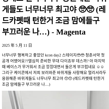
게들도 너무너무 최고야 🥺🥺 (레
드카펫때 턴한거 조금 맘에들구
부끄러운 나…) - Magenta
2025 年 5 月 11 日
너무너무 행복하고 좋았던 kcon day2 스테이지🥹🥹 청춘서약 첫
공개 어땠어요??열심히 준비한 무대 다이죠부 데스까? 아 마지막
때 베이스가 무거워서 조금 낑낑대면서 들은게 부끄럽네요 ☺️☺️
그리구 케이콘에서 저희 보러와준 바위게들 사랑해요 멀리서라두
응원해준 바위게들도 너무너무 최고야 🥺🥺 (레드카펫때 턴한거
조금 맘에들구 부끄러운 나…)