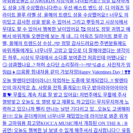
마워용
오늘은 D AWARDS 시상식을 다녀왔어요!! 정말 감사하게
도 상을 3개 수상했습니다🥹☺️ 우선 베스트 밴드 상, 디 어워즈 딜
라이트 블루 라벨 상, 올해의 트렌드 상을 수상했어요!! 너무도 의
미있고 감사한 상을 받을 수 있어서 그리고 뿌듯하고 시상식에서
무대도 할 수 있어서 행복한 날이었어요 🥰 의상도 정말 귀엽고 예
뻐서 바위게들 오랜만에 보는 게 내...
디 어워즈 딜라이트 블루 라
벨, 올해의 트렌드상 수상..!🩵 정말 감사드려요🥹 주변분들께도
바위게들에게도 너무너무 고맙고 앞으로 더 잘해야겠다는 생각이
든 하루.. 시상식 무대에서 소다를 보여준건 처음인데 어땠나요?
🙄 상큼했나요..? 허허 소다단 소리질러~!~!🩵🫧🧊🧃 사진작가 밍
밍🐹👧🏻
움뫙 힘내자용 같이 가보자앙
Happy Valentines Day ! ❣️❣️
오늘 발렌타인데이라니!! 작업하는 도중에 알게되었다..!! 발렌타
인의 마지막은 쵸. 사랑을 잔뜩 줄게요!!! 마구 받아라아아아아아
🍫💝 무릎도 계속 치료 잘 받고 있어요! 저번주에도 무릎에 주사
열방맞고 오늘도 또 열방 맞고 재활도 하고있다! 무지무지하게 노
력하고 있으니까 빨리 만나는 날만 기다리고 있...
오늘도 고생해떠
욘!!!! 오늘 온더케이비 너무너무 재밌었는데 라이브로 봐준 위게
들 고마워용 최고양
KOCCA MUSIC에서 개최된 ON THE K : B
공연! 오늘도 행복한 날 보낼 수 있게 해주셔서 감사합니다🤍 유튜