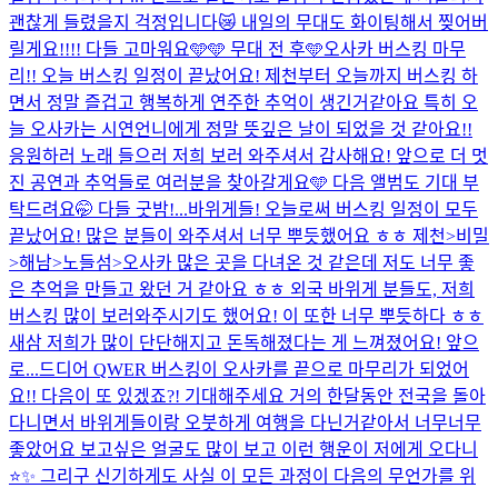
괜찮게 들렸을지 걱정입니다😿 내일의 무대도 화이팅해서 찢어버
릴게요!!!! 다들 고마워요🩵🩵 무대 전 후🩵
오사카 버스킹 마무
리!! 오늘 버스킹 일정이 끝났어요! 제천부터 오늘까지 버스킹 하
면서 정말 즐겁고 행복하게 연주한 추억이 생긴거같아요 특히 오
늘 오사카는 시연언니에게 정말 뜻깊은 날이 되었을 것 같아요!!
응원하러 노래 들으러 저희 보러 와주셔서 감사해요! 앞으로 더 멋
진 공연과 추억들로 여러분을 찾아갈게요🩵 다음 앨범도 기대 부
탁드려요🤭 다들 굿밤!...
바위게들! 오늘로써 버스킹 일정이 모두
끝났어요! 많은 분들이 와주셔서 너무 뿌듯했어요 ㅎㅎ 제천>비밀
>해남>노들섬>오사카 많은 곳을 다녀온 것 같은데 저도 너무 좋
은 추억을 만들고 왔던 거 같아요 ㅎㅎ 외국 바위게 분들도, 저희
버스킹 많이 보러와주시기도 했어요! 이 또한 너무 뿌듯하다 ㅎㅎ
새삼 저희가 많이 단단해지고 돈독해졌다는 게 느껴졌어요! 앞으
로...
드디어 QWER 버스킹이 오사카를 끝으로 마무리가 되었어
요!! 다음이 또 있겠죠?! 기대해주세요 거의 한달동안 전국을 돌아
다니면서 바위게들이랑 오붓하게 여행을 다닌거같아서 너무너무
좋았어요 보고싶은 얼굴도 많이 보고 이런 행운이 저에게 오다니
⭐️✨ 그리구 신기하게도 사실 이 모든 과정이 다음의 무언가를 위