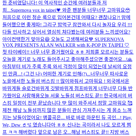
한 준비였답니다! 이 역사적인 순간에 여러분들과 저
희...
Supernova vox in taipei💗 와준 팬분들 너무너무 고마워요🥹
처음으로 이런 청순 룩으로 입어본건데 어때요? 괜찮나요?! 맘에
들어했으면 좋게따! 그리구 밥먹구 잠깐와서 다시 놀자요 우리 !!!
다들 인사하고 싶어서 열심히 쳐다봤는데 여러분들 느끼셨어요?
아이컨택한거 맞아요😆 오늘도 고생해써요
💙 SUPERNOVA
VOX PRESENTS ALAN WALKER with K-POP IN TAIPEI 🤍
첫 타이베이!! 너무 너무 즐거웠어요 ㅎㅎ 저희를 모르시는 분들도
오늘을 계기로 노래도 들어주시고 좋아해주셨으면 좋겠어요...!🙏
아침부터 비가 주룩 주룩 와서 걱정이 많이 되었는데 날씨의 요정
인 만큼...! (그건 나) 어떠한 계기로 인해(?)...
너무너무 따사로운
노을에서한 노들섬 버스킹 !! 많이와줘서 고마워요 ! 외국에서온
바위게들 슬로건바위게 깃발바위게 점프바위게 너무너무 다들 반
가웠어요 사랑해용
오늘 서울 노들섬 버스킹도 끝!! 한국에서의 버
스킹 일정이 전부 끝났습니다 💚 많이 와주셔서 정말 고마워요 🥰
제천 해남 노들섬까지 많은 분들이 관심 가져주시는 게 몸소 느껴
지는 날들이었어요! 앵콜곡은... 바로 바로 마운틴 듀 곡인...! Play,
We, Dew 🥤🫧 였습니다아 ㅎㅎ 신나는 곡이라서 나도 모르게 쩜
프 ㅋㅋ 해버렸다 앞으로 남은 오...
해남 버스킹도 끝!! 지방 버스