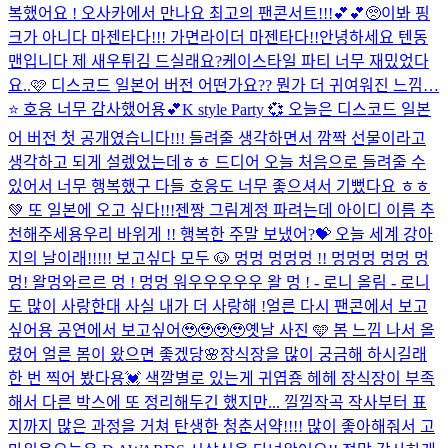
복했어요 ! 오사카에서 만나요 최고의 팬콘서트!!!💕💕🥺
이봐 핑
크가 아니다 마젠타다!!! 가면라이더 마젠타다!!
안녕하세요 텐동
맨입니다 제 새우튀김 드실래요?
케이스타일 파티 너무 재밌었다
요..🩷 디스코드 일본어 버전 어떤가요?? 뭔가 더 귀여워진 느낌…
⭐️ 호응 너무 감사했어용💕
K style Party 💞 오늘은 디스코드 일본
어 버전 첫 공개였습니다!!! 들려줄 생각하면서 깜짝 선물이라고
생각하고 되게 설렜었는데ㅎㅎ 드디어 오늘 처음으로 들려줄 수
있어서 너무 행복했구 다들 호응도 너무 좋으셔서 기뻤다요 ㅎㅎ
💚 또 일본에 오고 싶다!!!
젠짱 그림계정 파려는데 아이디 이름 추
천해주세용
우리 바위게 !! 행복한 주말 보냈어?💝 오늘 세계 강아
지의 날이래!!!!! 보고싶다 모두 🐶 멍멍 멍멍멍 !! 멍멍멍 멍멍 멍
멍! 왈멍와르르 멍 ! 멍멍 워우우우우우 왈 멍 ! - 로니 올림 - 로니
도 많이 사랑한대 사실 내가 더 사랑해 !
얼른 다시 팬콘에서 보고
싶어용 공연에서 보고싶어🥹🥹🥹🥹
옛날 사진 🩵 봄 느낌 나서 올
렸어 얼른 봄이 왔으면 좋겠당🌸
장식장을 많이 궁금해 하시길래
한 번 찍어 봤다용💓 색깔별로 있는게 귀엽죵 헤헤 장식장이 부족
해서 다른 박스에 또 정리해두긴 했지만... 낄낄
작곡 작사부터 표
지까지 많은 과정을 거쳐 탄생한 청춘서약!!!! 많이 좋아해줘서 고