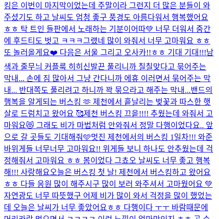
킹은 이번이 마지막이었는데 주말이라 그런지 더 많은 분들이 와
주셨기도 하고 날씨도 엄청 좋구 풍경도 아름다워서 행복했어요
ㅎㅎ 탁 트인 들판에서 노래하는 기분이어따💚 너무 더워서 중간
에 후드티도 벗고 ㅋㅋㅋ그랬네 많이 와줘서 너무 고마워요 ㅎㅎ
또 놀러올게요❤️ 다음은 서울 그리고 오사카!!ㅎㅎ 기대 기대!!!
남
색과 줄무늬 커플룩 히히
신발끈 풀리니까 칠칠맞다고 묶어주는
막내... 손에 짐 많아서 그냥 간다니까 에휴 이러면서 묶어주는 막
내... 반대쪽도 풀리려고 하니까 꽉 묶으라고 해주는 막내...
밴드의
행복을 알게되는 버스킹 🫶 제천에서 흩날리는 벚꽃과 따스한 햇
살로 드럼치고 왔어요 🥰
제천 버스킹 끄읕!!!! 추웠는데 와줘서 고
마워요😻 그래도 비가 마법처럼 안와줘서 정말 다행이었다요.. 앞
으로 갈 곳들도 기대해줘🩵
멋진 제천에서의 버스킹 1일차!!! 와준
바위게들 너무너무 고마워요!! 위게들 보니 하나도 안추웠는데 걱
정해줘서 고마워요 ㅎㅎ 봄이었다 그쵸오 날씨도 너무 좋고 행복
해!!! 사랑해요
오늘은 버스킹 첫 날! 제천에서 버스킹하고 왔어요
ㅎㅎ 다들 응원 많이 해주시구 많이 보러 와주셔서 고마웠어요 💚
자연광도 너무 따뜻했구 어제 비가 많이 와서 걱정을 많이 했었는
데 오늘은 날씨가 너무 좋았어요ㅎㅎ 다행이다 ㅜㅜ 바람때문에