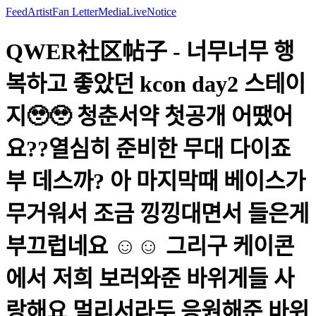
Feed
Artist
Fan Letter
Media
Live
Notice
QWER社区帖子 - 너무너무 행
복하고 좋았던 kcon day2 스테이
지🥹🥹 청춘서약 첫공개 어땠어
요??열심히 준비한 무대 다이죠
부 데스까? 아 마지막때 베이스가
무거워서 조금 낑낑대면서 들은게
부끄럽네요 ☺️☺️ 그리구 케이콘
에서 저희 보러와준 바위게들 사
랑해요 멀리서라두 응원해준 바위