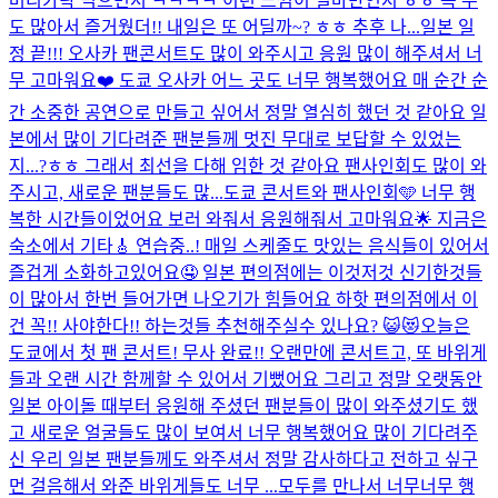
머리카락 먹으면서 ㅋㅋㅋㅋ 이런 느낌이 얼마만인지 ㅎㅎ 곡 수
도 많아서 즐거웠더!! 내일은 또 어딜까~? ㅎㅎ 추후 나...
일본 일
정 끝!!! 오사카 팬콘서트도 많이 와주시고 응원 많이 해주셔서 너
무 고마워요❤️ 도쿄 오사카 어느 곳도 너무 행복했어요 매 순간 순
간 소중한 공연으로 만들고 싶어서 정말 열심히 했던 것 같아요 일
본에서 많이 기다려준 팬분들께 멋진 무대로 보답할 수 있었는
지...?ㅎㅎ 그래서 최선을 다해 임한 것 같아요 팬사인회도 많이 와
주시고, 새로운 팬분들도 많...
도쿄 콘서트와 팬사인회🩵 너무 행
복한 시간들이었어요 보러 와줘서 응원해줘서 고마워요🌟 지금은
숙소에서 기타🎸 연습중..! 매일 스케줄도 맛있는 음식들이 있어서
즐겁게 소화하고있어요🤤 일본 편의점에는 이것저것 신기한것들
이 많아서 한번 들어가면 나오기가 힘들어요 하핫 편의점에서 이
건 꼭!! 사야한다!! 하는것들 추천해주실수 있나요? 😺😻
오늘은
도쿄에서 첫 팬 콘서트! 무사 완료!! 오랜만에 콘서트고, 또 바위게
들과 오랜 시간 함께할 수 있어서 기뻤어요 그리고 정말 오랫동안
일본 아이돌 때부터 응원해 주셨던 팬분들이 많이 와주셨기도 했
고 새로운 얼굴들도 많이 보여서 너무 행복했어요 많이 기다려주
신 우리 일본 팬분들께도 와주셔서 정말 감사하다고 전하고 싶구
먼 걸음해서 와준 바위게들도 너무 ...
모두를 만나서 너무너무 행