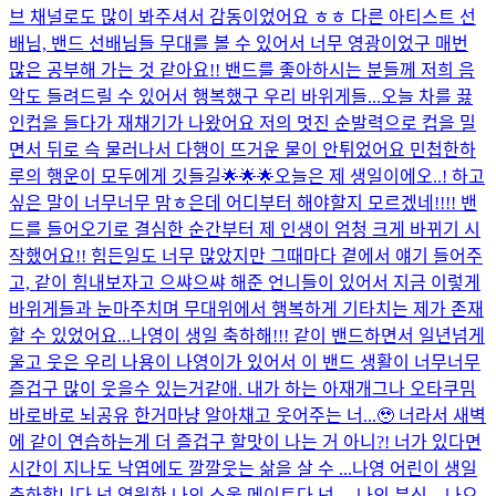
브 채널로도 많이 봐주셔서 감동이었어요 ㅎㅎ 다른 아티스트 선
배님, 밴드 선배님들 무대를 볼 수 있어서 너무 영광이었구 매번
많은 공부해 가는 것 같아요!! 밴드를 좋아하시는 분들께 저희 음
악도 들려드릴 수 있어서 행복했구 우리 바위게들...
오늘 차를 끓
인컵을 들다가 재채기가 나왔어요 저의 멋진 순발력으로 컵을 밀
면서 뒤로 슥 물러나서 다행이 뜨거운 물이 안튀었어요 민첩한하
루의 행운이 모두에게 깃들길🌟🌟🌟
오늘은 제 생일이에오..! 하고
싶은 말이 너무너무 맘ㅎ은데 어디부터 해야할지 모르겠네!!!! 밴
드를 들어오기로 결심한 순간부터 제 인생이 엄청 크게 바뀌기 시
작했어요!! 힘든일도 너무 많았지만 그때마다 곁에서 얘기 들어주
고, 같이 힘내보자고 으쌰으쌰 해준 언니들이 있어서 지금 이렇게
바위게들과 눈마주치며 무대위에서 행복하게 기타치는 제가 존재
할 수 있었어요...
나영이 생일 축하해!!! 같이 밴드하면서 일년넘게
울고 웃은 우리 나용이 나영이가 있어서 이 밴드 생활이 너무너무
즐겁구 많이 웃을수 있는거같애. 내가 하는 아재개그나 오타쿠밈
바로바로 뇌공유 한거마냥 알아채고 웃어주는 너...🥹 너라서 새벽
에 같이 연습하는게 더 즐겁구 할맛이 나는 거 아니?! 너가 있다면
시간이 지나도 낙엽에도 깔깔웃는 삶을 살 수 ...
나영 어린이 생일
축하합니다 넌 영원한 나의 소울 메이트다 넌 ... 나의 분신... 나으