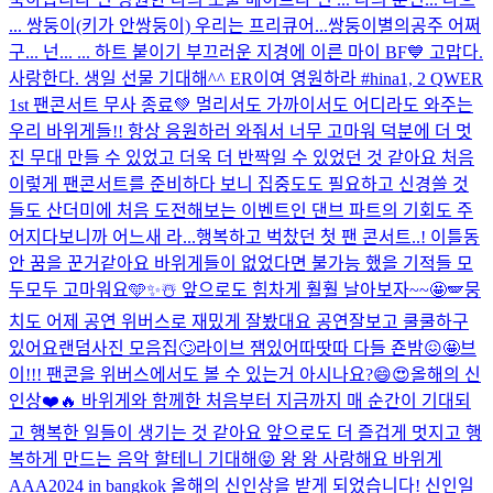
... 쌍둥이(키가 안쌍둥이) 우리는 프리큐어...쌍둥이별의공주 어쩌
구... 넌... ... 하트 붙이기 부끄러운 지경에 이른 마이 BF💙 고맙다.
사랑한다. 생일 선물 기대해^^ ER이여 영원하라 #hina
1, 2 QWER
1st 팬콘서트 무사 종료💚 멀리서도 가까이서도 어디라도 와주는
우리 바위게들!! 항상 응원하러 와줘서 너무 고마워 덕분에 더 멋
진 무대 만들 수 있었고 더욱 더 반짝일 수 있었던 것 같아요 처음
이렇게 팬콘서트를 준비하다 보니 집중도도 필요하고 신경쓸 것
들도 산더미에 처음 도전해보는 이벤트인 댄브 파트의 기회도 주
어지다보니까 어느새 라...
행복하고 벅찼던 첫 팬 콘서트..! 이틀동
안 꿈을 꾼거같아요 바위게들이 없었다면 불가능 했을 기적들 모
두모두 고마워요🩵✨☃️ 앞으로도 힘차게 훨훨 날아보자~~🤩🪽
뭉
치도 어제 공연 위버스로 재밌게 잘봤대요 공연잘보고 쿨쿨하구
있어요
랜덤사진 모음집🙄
라이브 잼있어따땃따 다들 죤밤😖🤩
브
이!!! 팬콘을 위버스에서도 볼 수 있는거 아시나요?😄😍
올해의 신
인상❤️🔥 바위게와 함께한 처음부터 지금까지 매 순간이 기대되
고 행복한 일들이 생기는 것 같아요 앞으로도 더 즐겁게 멋지고 행
복하게 만드는 음악 할테니 기대해😝 왕 왕 사랑해요 바위게
AAA2024 in bangkok 올해의 신인상을 받게 되었습니다! 신인일