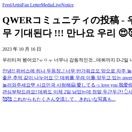
Feed
Artist
Fan Letter
Media
Live
Notice
QWERコミュニティの投稿 - 우
무 기대된다 !!! 만나요 우리 😍🥰 
2023 年 10 月 16 日
우리티저 봤어요?ㅜㅇㅜ 너무나 감동적인것...데뷔까지 D-2일 너무
안녕!! 위버스에 히나 두등장..! 너무 반가워요오 앞으로 자주 놀
좋은 추억 같이 나누어요 🤍 데뷔를 무려 이틀 앞두고 있는 qw
놀러와주세요💚 시요민국 사랑해🤗 愛してるっ love you 我爱
관심부탁드려요! 데뷔도 이제 2일 남았는데 정말 두근두근! 👆
🥰🥰 これからもたくさん交流して、きれいな写真も...