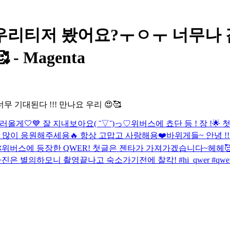
리티저 봤어요?ㅜㅇㅜ 너무나 감
- Magenta
 기대된다 !!! 만나요 우리 😍🥰
러올게🤍💙 잘 지내보아요( ˘▽˘)っ♡
위버스에 쵸단 등 ! 장 !🌟
er 많이 응원해주세용🔥 항상 고맙고 사랑해용❤️
바위게들~ 안녕 !
你
위버스에 등장한 QWER! 첫글은 젠타가 가져가겠습니다~헤헤
사진은 별의하모니 촬영끝나고 숙소가기전에 찰칵! #hi_qwer