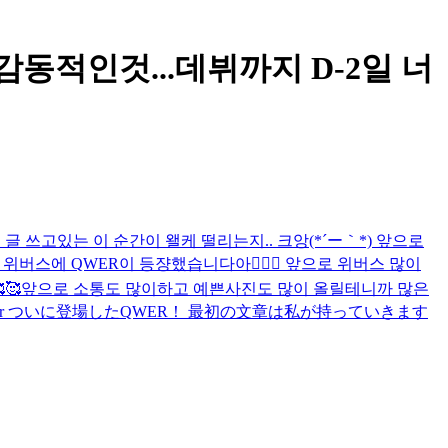
동적인것...데뷔까지 D-2일 너
 첫 글 쓰고있는 이 순간이 왤케 떨리는지.. 크앙(*´ー｀*) 앞으로
! 위버스에 QWER이 등쟝했습니다아💁🏻‍♀️ 앞으로 위버스 많이
🥰앞으로 소통도 많이하고 예쁜사진도 많이 올릴테니까 많은
 #qwer ついに登場したQWER！ 最初の文章は私が持っていきます