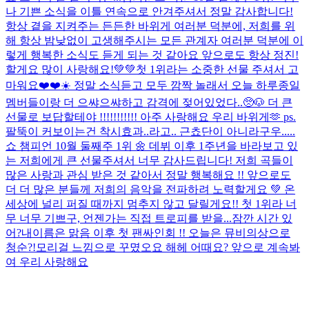
나 기쁜 소식을 이틀 연속으로 안겨주셔서 정말 감사합니다!
항상 곁을 지켜주는 든든한 바위게 여러분 덕분에, 저희를 위
해 항상 밤낮없이 고생해주시는 모든 관계자 여러분 덕분에 이
렇게 행복한 소식도 듣게 되는 것 같아요 앞으로도 항상 정진!
할게요 많이 사랑해요!💚💚
첫 1위라는 소중한 선물 주셔서 고
마워요❤️❤️☀️ 정말 소식듣고 모두 깜짝 놀래서 오늘 하루종일
멤버들이랑 더 으쌰으쌰하고 감격에 젖어있었다..🥺🐶 더 큰
선물로 보답할테야 !!!!!!!!!!! 아주 사랑해요 우리 바위게🫶 ps.
팔뚝이 커보이는건 착시효과..라고.. 근쵸단이 아니라구우.....
쇼 챔피언 10월 둘째주 1위 🌼 데뷔 이후 1주년을 바라보고 있
는 저희에게 큰 선물주셔서 너무 감사드립니다! 저희 곡들이
많은 사랑과 관심 받은 것 같아서 정말 행복해요 !! 앞으로도
더 더 많은 분들께 저희의 음악을 전파하려 노력할게요 💚 온
세상에 널리 퍼질 때까지 멈추지 않고 달릴게요!! 첫 1위라 너
무 너무 기쁘구, 언젠가는 직접 트로피를 받을...
잠깐 시간 있
어?
내이름은 맑음 이후 첫 팬싸인회 !! 오늘은 뮤비의상으로
청순?!모리걸 느낌으로 꾸몄오요 해헤 어때요? 앞으로 계속봐
여 우리 사랑해요