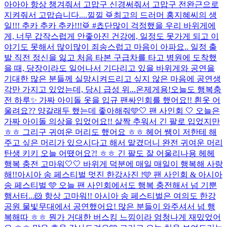
아아아 항상 챙겨줘서 고맙구 신경써줘서 고맙구 전완근으로
지켜줘서 고맙습니다....낄낄 🥁최고의 드러머 홍지혜씨의 생
일!!! 추카 추카 추카!!!🥁 #쵸단
많이 걱정했을 우리 바위게에
게, 너무 갑작스럽게 안좋아진 건강에, 일정도 못가게 되고 이
야기도 못해서 많이많이 죄송스럽고 마음이 아파요.. 일정 출
발 직전 정신을 잃고 처음 타본 구급차를 타고 병원에 도착했
을 때, 당장이라도 일어나서 기다리고 있을 바위게와 공연을
기대한 많은 분들께 실망시켜드리고 싶지 않은 마음에 공연생
각만 가지고 있었는데, 당시 급성 위...
온제게용!
오늘도 행복충
전 하루✨ 가짜 아이돌 옷을 입규 팬싸인회를 했어요!! 흰옷 어
울려요?? 양갈래두 했는데 좋아해줘🩵
🤍 팬 사인회 🤍 오늘은
가짜 아이돌 의상을 입었어요!! 살짝 추워서 긴 팔로 입었지만
ㅎㅎ 그리구 귀여운 머리도 했어요 ㅎㅎ 헤어 쌤이 저한테 해
주고 싶은 머리가 있으시다고 해서 맡겼더니 완전 귀여운 머리
탄생 키키 오늘 어땠어요?! ㅎㅎ 긴 팔도 잘 어울리나용 헤헤
행복 충전 고마워🤍🤍 바위게 덕분에 매일 매일이 행복해 사랑
해!!
아시아 송 페스티벌 멋진 한강사진 !
🩵 팬 사인회 & 아시아
송 페스티벌 🩵 오늘 팬 사인회에서도 행복 충전해서 넘 기뿐
햄서터...🐹 항상 고마워!! 아시아 송 페스티벌은 여의도 한강
공원 물빛무대에서 공연했어요! 많은 분들이 와주셔서 넘 행
복해따 ㅎㅎ 뭔가 거대한 버스킹 느낌이라 엄청나게 재밌었어