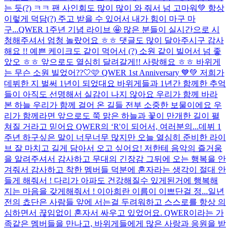
는 듯(?) ㅋㅋ 팬 사인회도 많이 많이 와 줘서 넘 고마워💚 항상
이렇게 덕담(?) 주고 받을 수 있어서 내가 힘이 마구 마
구...
QWER 1주년 기념 라이브 🤩 많은 분들이 실시간으로 시
청해주셔서 엄청 놀랐어요 ㅎㅎ 댓글도 많이 달아주시구 감사
해요 !! 예쁜 케이크도 같이 먹어서 (?) 소원 같이 빌어서 넘 좋
았오 ㅎㅎ 앞으로도 열심히 달려갈게!! 사랑해요 ㅎㅎ 바위게
는 무슨 소원 빌었어??
🤍🩷 QWER 1st Anniversary 💙💚 저희가
데뷔한 지 벌써 1년이 되었대요 바위게들과 1년간 함께한 추억
들이 아직도 선명해서 실감이 나지 않아요 우리가 함께 바라
본 하늘 우리가 함께 걸어 온 길들 전부 소중한 보물이에요 우
리가 함께라면 앞으로도 쭉 맑은 하늘과 꽃이 만개한 길이 펼
쳐질 거라고 믿어요 QWER의 ‘R'이 되어서, 여러분의...
데뷔 1
주년 하구싶은 말이 너무너무 많지만 오늘 열심히 준비한 라이
브 잘 마치고 길게 담아서 오고 싶어요! 저한테 음악의 즐거움
을 알려주셔서 감사하고 무대의 긴장감 그뒤에 오는 행복을 안
겨줘서 감사하고 착한 멤버들 덕분에 혼자라는 생각이 절대 안
들게 해줘서 ! 다리가 아파도 건강해질수 있게된거에 행복해
지는 마음을 갖게해줘서 ! 이아희란 이름이 이쁘단걸 정...
일년
전의 쵸단은 사람들 앞에 서는걸 두려워하고 스스로를 항상 의
심하면서 끊임없이 혼자서 싸우고 있었어요. QWER이라는 가
족같은 멤버들을 만나고, 바위게들에게 많은 사랑과 응원을 받