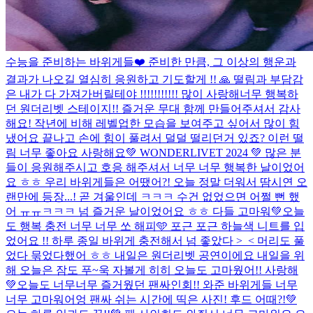
수능을 준비하는 바위게들❤️ 준비한 만큼, 그 이상의 행운과
결과가 나오길 열심히 응원하고 기도할게 !! 🙏 떨림과 부담감
은 내가 다 가져가버릴테야 !!!!!!!!!!! 많이 사랑해
너무 행복하
던 원더리벳 스테이지!! 즐거운 무대 함께 만들어주셔서 감사
해요! 작년에 비해 레벨업한 모습을 보여주고 싶어서 많이 힘
냈어요 끝나고 손에 힘이 풀려서 덜덜 떨리던거 있죠? 이런 떨
림 너무 좋아요 사랑해요
💚 WONDERLIVET 2024 💚 많은 분
들이 응원해주시고 호응 해주셔서 너무 너무 행복한 날이었어
요 ㅎㅎ 우리 바위게들은 어땠어?! 오늘 정말 더워서 땀시연 오
랜만에 등장...! 곧 겨울인데 ㅋㅋㅋ 수건 없었으면 어쩔 뻔 했
어 ㅠㅠㅋㅋㅋ 넘 즐거운 날이었어요 ㅎㅎ 다들 고마워💚
오늘
도 행복 충전 너무 너무 쏘 해피🩵 포근 포근 하늘색 니트를 입
었어요 !! 하루 종일 바위게 충전해서 넘 좋았다 >_< 머리도 풀
었다 묶었다했어 ㅎㅎ 내일은 원더리벳 공연이에요 내일을 위
해 오늘은 잠도 푸~욱 자볼게 히히 오늘도 고마웠어!! 사랑해
💚
오늘도 너무너무 즐거웠던 팬싸인회!! 와준 바위게들 너무
너무 고마워어엉 팬싸 쉬는 시간에 띡은 사진! 후드 어때?!
💚