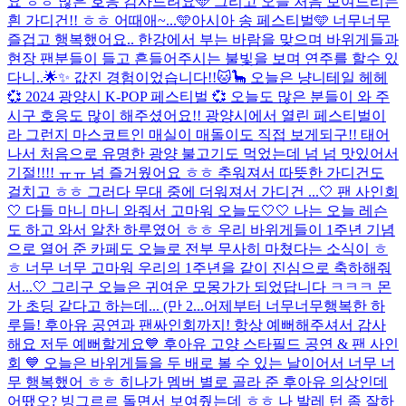
요 ㅎㅎ 많은 호응 감사드려요🩵 그리고 오늘 처음 보여드리는
흰 가디건!! ㅎㅎ 어때애~...
🩵아시아 송 페스티벌🩵 너무너무
즐겁고 행복했어요.. 한강에서 부는 바람을 맞으며 바위게들과
현장 팬분들이 들고 흔들어주시는 불빛을 보며 연주를 할수 있
다니..🌟✨ 값진 경험이었습니다!!🐱🦕 오늘은 냥니테일 헤헤
💞 2024 광양시 K-POP 페스티벌 💞 오늘도 많은 분들이 와 주
시구 호응도 많이 해주셨어요!! 광양시에서 열린 페스티벌이
라 그런지 마스코트인 매실이 매돌이도 직접 보게되구!! 태어
나서 처음으로 유명한 광양 불고기도 먹었는데 넘 넘 맛있어서
기절!!!! ㅠㅠ 넘 즐거웠어요 ㅎㅎ 추워져서 따뜻한 가디건도
걸치고 ㅎㅎ 그러다 무대 중에 더워져서 가디건 ...
🤍 팬 사인회
🤍 다들 마니 마니 와줘서 고마워 오늘도🤍🤍 나는 오늘 레슨
도 하고 와서 알찬 하루였어 ㅎㅎ 우리 바위게들이 1주년 기념
으로 열어 준 카페도 오늘로 전부 무사히 마쳤다는 소식이 ㅎ
ㅎ 너무 너무 고마워 우리의 1주년을 같이 진심으로 축하해줘
서...🤍 그리구 오늘은 귀여운 모몽가가 되었답니다 ㅋㅋㅋ 몬
가 초딩 같다고 하는데... (만 2...
어제부터 너무너무행복한 하
루들! 후아유 공연과 팬싸인회까지! 항상 예뻐해주셔서 감사
해요 저두 예뻐할게요
💙 후아유 고양 스타필드 공연 & 팬 사인
회 💙 오늘은 바위게들을 두 배로 볼 수 있는 날이어서 너무 너
무 행복했어 ㅎㅎ 히나가 멤버 별로 골라 준 후아유 의상인데
어땠오? 빙그르르 돌면서 보여줬는데 ㅎㅎ 나 발레 턴 좀 잘하