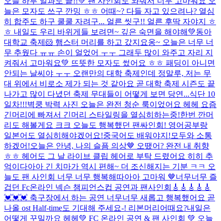
오늘 하루 일과도 끝!!💚 팬 사인회도 와줘서 너무 고마워요 오
늘은 모자도 쓰구 깐밍 ㅎㅎ 어때~? 다들 자고 있으려나? 열심
히 합주도 하구 쿨쿨 자려구... 얼른 씻구!! 얼른 후딱 자야지 ㅎ
ㅎ 내일도 우리 바위게들 보려면~ 깊은 숙면을 해야해💚
동아
대학교 축제🐹 햄스터 머리를 하고 갔지요옹~ 오늘은 너무 너
무 추웠다 ㅠㅠ 손이 얼었어 ㅜㅜ 그래두 많이 와주고 자리 지
켜줘서 고마워요💚 뜨뜻한 모자도 썼어요 ㅎㅎ 패딩이 아니면
안되는 날씨야 ㅜㅜ 오랜만의 대학 축제인데 정말루, 저는 무
대 위에서 비로소 제가 되는 것 같아요 곧 대학 축제 시즌도 끝
나가고 많이 다녔던 축제 무대들이 어떻게 보면 당연...
식단 10
일차!!!
벽쿵 박력 사진 오늘은 완전 청순 룩이었어요 헤헤 요즘
긴머리에 빠져서 긴머리 스타일링을 열심히하는중!한번 깐머
리도 해볼게요 크크 오늘도 행복했던 팬싸인회! 영어공부랑
일본어도 열심히해야겠어요!중국어도 배워야지!모두와 소통
하겠어!
오늘은 안녕, 나의 슬픔 의상🤎 오땠어? 완전 내 취향
ㅎㅎ 헤어도 그 날 라이브 클립 헤어로 부탁 드렸어요 히히 추
억이다아아 긴 치마가 역시 편해~ 더 조신해지는 기분 ㅋㅋ 오
늘도 팬 사인회 너무 너무 행복해따아아 고마워 🤎
너무너무 즐
겁던 Fc온라인 넥슨 챔피언스컵 공연과 팬사인회🎸🎸🎸🎸🎸
💓💓💓 축구장에서 하는 공연 너무너무 새롭고 행복했어요 곧
나올 ost Half-time도 기대해 주세요-! 리본머리어때요?내일은
어떻게 꾸밀까요 헤헤
💚 FC 온라인 공연 & 팬 사인회 💚 오늘