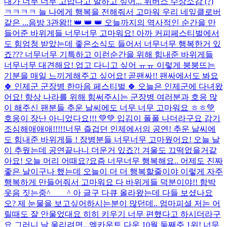
내가 너무 너무 고맙다고 말하고 싶어... 위버스 수상소감 (?)
ㅋㅋㅋㅋ 늘 나에게 행복을 전해줘서 고마워 우리 네잎클로버
같은 ...
음방 3관왕!! 👑 👑 👑 오늘까지의 역사적인 순간을 만
들어준 바위게들 너무너무 고마워요! 아까 커피페스티벌에서
도 힘엄청 받았는데 좋은소식도 들어서 너무너무 행복한거 있
죠??? 너무너무 기특하고 이런순간을 위해 힘내준 바위게들
너무너무 대견해요! 업고 다니고 싶어 ㅠㅠ 이렇게 붕붕뜨는
기분을 매일 느끼게해주고 싶어요! 곧팬싸!! 팬싸에서도 봐요
🍀 인제군 군장병 한마음 페스티벌 🍀 오늘은 인제군에 다녀왔
어요! 항상 나라를 위해 힘써주시는 군장병 여러분과 호응 많
이 해주신 팬분들 추운 날씨에도 너무 너무 고마워요 ㅎㅎ💚
호응이 장난 아니었다요!!! 💚💚 입김이 폴폴 나더라구요 감기
조심해애애애!!!!!
너무 즐겁던 인제에서의 공연! 추운 날씨에
도 힘내준 바위게들 ! 장병분들 너무너무 고마웠어요! 오늘 날
이 추웠는데 공연끝나니 더운거 있죠?! 겨울도 끄떡없을거같
아요! 오늘 머리 어때요?
요즘 너무너무 행복해요.. 어제도 진짜
좋은 날이구나 했는데 오늘이 더 더 행복할줄이야 이렇게 자주
행복하게 만들어줘서 고마워요 다 바위게들 덕분이야!! 함박
웃음 짓는중^____^ 아 글구 다큐 올라왔는데 다들 보셨나요
오? 제 눈물을 보고싶어하시는분이 많던데.. 엄마피셜 저는 어
릴때도 잘 안울었대요 히히 키우기 너무 편했다고 하시더라구
요 그러니 날 울리려면...
엠카운트 다운 10월 둘째주 1위! 너무