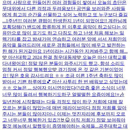
으며 사랑으로 만들어진 여러 경험들이 쌓여서 오늘의 쵸단은
무대위에서 다른 걱정과 두려움보단 공연을 보러와준 사람들
에게 최고의 순간을 선물하고 싶어 노력하고 또 누구보다 즐길
...
1주년!!! 여러분 큐떱이 탄생한지 1년이 되었어요!! 계란님께
포획당해(?) 밴드에 합류하게 된 이후로 음악이 하고싶다는 이
유만으로 많이 포기도 하고 다짐도 하고 난생 처음 해보는 일
렉기타를 잡고 밤새가며 연습하고 여러분 앞에 서서 저희만의
음악을 들려드리며 새로운 경험들에서 많이 배우고 발전하는
한 해가 된거같아요 1년이라는 시간동안 지켜봐주고 함께 해...
🩵 마산대학교 2024 한결 청우대동제🩵 오늘은 마산 대학교를
다녀왔어요! 정말 많은 분들이 와주시기도 했고, 함성 소리도
엄청 커서 정말 행복했오🩵 경기장에 온 것 같은 기분이었어
요! 많은 호응 감사드려요 ㅎㅎ 조금 이른 1주년 축하도 많이
받아서 기쁜 하루에요💕 마산 사투리 한 번 배워보고 싶었는데
ㅎㅎ 오늘은 ... 상여자 이시연이었다(?)
요즘 좋은 소식이 너무
너무 많이 들려서 행복하기도하구 얼떨떨한 요즘이에요!⭐️🎶
일년전에 시작할때는 다들 걱정도 많이 하구 저희에 대해 잘
모르는 분들이 많았는데 매번 매라이브마다 점점 저희를 알아
주시는 분들이 많아지더니 이제는 멋진자리에 후보까지 오르
고 너무너무 행복한거 있죠?!🤘😆 아직 저희가 정말 보여줘야
할것 예능에서 말했듯이 증명해야하는 숙제들...
공주대학교 대