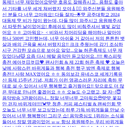
동제!! 너무 재밌었어요🩵🩵 호응도 잘해쥬시고.. 음향도 좋아
서 기타를 너무 세게 쳐버렸지 모야🎸❤️‍🔥 와주신분들 응원해주
신 분들 다 너무 고마워요! 다들 잘자~🌟
💚 공주대학교 2024
대동제 💚 비가 많이 왔는데, 다들 많이 와주시고 응원해주셔
서 따뜻한 날이었어요! 후레쉬도 많이 비춰주셔서 별빛 같았
어요 ㅎㅎ 고마워요>_< 비와서 치어리딩을 해야하나 말아야
하나 500번 고민했는데, 너무 아쉬울 거 같아서 저의 튼튼한 뱃
살과 배의 근육을 써서 버텼지요!! 크크 추웠는데 감기 조심하
시구 건강한 모습으로 보아요 알았...
오늘 허준축제도 너무 재
밌었다냥😽 요즘 다시 메탈 음악만 듣고있어요..!!!! 롹스피릿
충전 예아🤘🏻🤘🏻
💖 팬사인회 & 제 22회 허준 축제 💖 오늘은
낮에 사랑스런 바위게들과 행복 충전 했구 밤엔 축제로 행복
충전!! 사랑 MAX였어요 ㅎㅎ 동의보감 유네스코 세계기록유
산 등제 15주년 기념, 저희가 이런 영광스러운 자리에 축하 무
대로 설 수 있어서 너무 행복했고 즐거웠어요!! 앞으로도 더 많
은 무대로 만나면 좋겠어요 ㅎㅎ 오늘도 수고랬고, 잘 자~!😇
음악방송 3관왕이라니.. 정말 너무너무 고마워요🥹🩵🩵 꽃길
만 걷자 바위게야!!!!🦀
💚 청춘, 커피 페스티벌 & 팬싸인회 💚
오늘도 너무 너무 보고싶었는데 하루 가득 바위게들을 만날 수
있어서 너무 행복했어! 그리구 쇼! 음악중심도 1위라는 소식을
들어서 정말 영광이었어 ㅠㅠ 항상 응원해주는 우리 바위게들