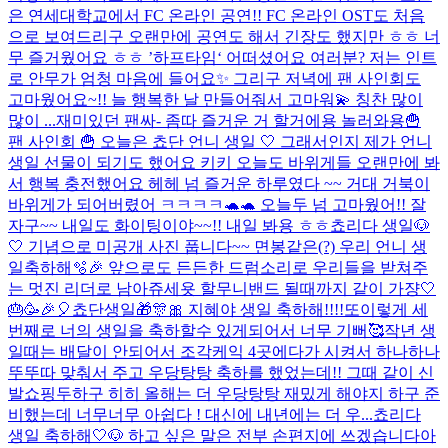
은 연세대학교에서 FC 온라인 공연!! FC 온라인 OST도 처음
으로 보여드리구 오랜만에 공연도 해서 긴장도 했지만 ㅎㅎ 너
무 즐거웠어요 ㅎㅎ ’하프타임‘ 어떠셨어요 여러분? 저는 인트
로 안무가 엄청 마음에 들어요✨ 그리구 저녁에 팬 사인회도
고마웠어요~!! 늘 행복한 날 만들어줘서 고마워💫 칭찬 많이
많이 ...
재미있던 팬싸- 좀따 즐거운 거 할거에용 놀러와용
🍟
팬 사인회 🍟 오늘은 쵸단 언니 생일 🤍 그래서인지 제가 언니
생일 선물이 되기도 했어요 키키 오늘도 바위게들 오랜만에 봐
서 행복 충전했어요 헤헤 넘 즐거운 하루였다 ~~ 거대 거북이
바위게가 되어버렸어 ㅋㅋㅋㅋ🐢🐢 오늘두 넘 고마웠어!! 잘
자구~~ 내일도 화이팅이야~~!! 내일 봐용 ㅎㅎ
쵸리다 생일🐶
🤍 기념으로 미공개 사진 풉니다~~ 면봉같은(?) 우리 언니 생
일축하해🫧🎉 앞으로도 든든한 드럼소리로 우리들을 받쳐주
는 멋진 리더로 남아쥬세욧 할무니밴드 될때까지 같이 가쟝🤍
🎂🥳🎉🎈쵸단생일🎁🎊🎀 지혜야 생일 축하해!!!!또이렇게 세
번째로 너의 생일을 축하할수 있게되어서 너무 기뻐🥰작년 생
일때는 배달이 안되어서 조각케익 4곳에다가 시켜서 하나하나
뚜뚜따 맞춰서 주고 우당탕탕 축하를 했었는데!! 그때 같이 신
발쇼핑두하구 히히 올해는 더 우당탕탕 재밌게 해야지 하구 준
비했는데 너무너무 아쉽다 ! 대신에 내년에는 더 우...
쵸리다
생일 축하해🤍🐶 하고 싶은 말은 전부 손편지에 쓰겠습니다아