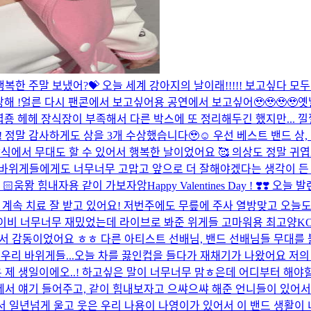
 행복한 주말 보냈어?💝 오늘 세계 강아지의 날이래!!!!! 보고싶다 모두
해 !
얼른 다시 팬콘에서 보고싶어용 공연에서 보고싶어🥹🥹🥹🥹
옛
엽죵 헤헤 장식장이 부족해서 다른 박스에 또 정리해두긴 했지만... 낄
! 정말 감사하게도 상을 3개 수상했습니다🥹☺️ 우선 베스트 밴드 상,
에서 무대도 할 수 있어서 행복한 날이었어요 🥰 의상도 정말 귀엽고
도 바위게들에게도 너무너무 고맙고 앞으로 더 잘해야겠다는 생각이 든 
🏻
움뫙 힘내자용 같이 가보자앙
Happy Valentines Day ! ❣
릎도 계속 치료 잘 받고 있어요! 저번주에도 무릎에 주사 열방맞고 오
더케이비 너무너무 재밌었는데 라이브로 봐준 위게들 고마워용 최고양
K
 감동이었어요 ㅎㅎ 다른 아티스트 선배님, 밴드 선배님들 무대를 볼
리 바위게들...
오늘 차를 끓인컵을 들다가 재채기가 나왔어요 저의
 제 생일이에오..! 하고싶은 말이 너무너무 맘ㅎ은데 어디부터 해야할
곁에서 얘기 들어주고, 같이 힘내보자고 으쌰으쌰 해준 언니들이 있
면서 일년넘게 울고 웃은 우리 나용이 나영이가 있어서 이 밴드 생활이