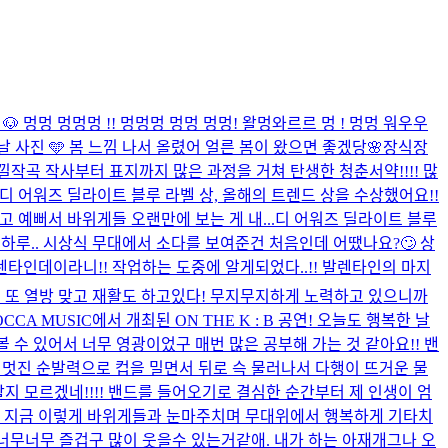
 🐶 멍멍 멍멍멍 !! 멍멍멍 멍멍 멍멍! 왈멍와르르 멍 ! 멍멍 워우우
날 사진 🩵 봄 느낌 나서 올렸어 얼른 봄이 왔으면 좋겠당🌸
장식장
낄
작곡 작사부터 표지까지 많은 과정을 거쳐 탄생한 청춘서약!!!! 많
 디 어워즈 딜라이트 블루 라벨 상, 올해의 트렌드 상을 수상했어요!!
 예뻐서 바위게들 오랜만에 보는 게 내...
디 어워즈 딜라이트 블루
하루.. 시상식 무대에서 소다를 보여준건 처음인데 어땠나요?🙄 상
️❣️ 오늘 발렌타인데이라니!! 작업하는 도중에 알게되었다..!! 발렌타인의 마지
늘도 또 열방 맞고 재활도 하고있다! 무지무지하게 노력하고 있으니까
OCCA MUSIC에서 개최된 ON THE K : B 공연! 오늘도 행복한 날
 수 있어서 너무 영광이었구 매번 많은 공부해 가는 것 같아요!! 밴
 멋진 순발력으로 컵을 밀면서 뒤로 슥 물러나서 다행이 뜨거운 물
지 모르겠네!!!! 밴드를 들어오기로 결심한 순간부터 제 인생이 엄
어서 지금 이렇게 바위게들과 눈마주치며 무대위에서 행복하게 기타치
 너무너무 즐겁구 많이 웃을수 있는거같애. 내가 하는 아재개그나 오