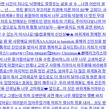
면 시간이 지나도 낙엽에도 깔깔웃는 삶을 살 수 ...
나영 어린이 생
 넌... ... 하트 붙이기 부끄러운 지경에 이른 마이 BF💙 고맙다. 사
리 바위게들!! 항상 응원하러 와줘서 너무 고마워 덕분에 더 멋진 무대
에 처음 도전해보는 이벤트인 댄브 파트의 기회도 주어지다보니까 어
 앞으로도 힘차게 훨훨 날아보자~~🤩🪽
뭉치도 어제 공연 위버스
 수 있는거 아시나요?😄😍
올해의 신인상❤️🔥 바위게와 함께한 처
 왕 왕 사랑해요 바위게
AAA2024 in bangkok 올해의 신인상을 받
 정통적인 신인상을 받아서 정말 행복하고 감사드립니다! 저희가 이렇
! แฟนๆชาวไทย สุดยอด!🥰
Merry Christmas🎄🎁
메리크리스마
주셔서 너무 즐거웠어요💚 다들 수험 준비하느라 너무 너무 고생하셨구
겁게 마쳤어요!! 언제나 고맙구 사랑해 가까이서 마주볼때 바라봐주
! 무사 종료!!💚 마지막인 만큼 멋진 공연도 보여주고 더 많은 위게들과 함
원 많이 줘서 고마워요💚 앞으로도 더 열심히 달려나갈게 얼른 돌아
 수 있었어요!! 호응도 많이 해주시구, 우리 바위게들도 계속 든든히
 선생님들 너무 고마워요❤️ 앞으로...
이 상은 바위게들거야🩵
☃️
도 먹고 그랬는데 히히 오랜만에 공연 해서 너무 재밌었어 멜빵 바지
어요!! 여러분이 있어주었기에 저희가 열심히 힘을 내서... 상도 받
이 해주기 ㅎㅎ 이번 앨범도 많은 사랑주셔서 감사...
오늘 즐거운 위