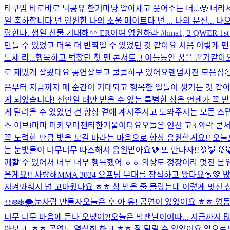
타쿠밈 바로바로 뇌공유 한거마냥 알아채고 웃어주는 너...🥹 너라서
일 축하합니다 넌 영원한 나의 소울 메이트다 넌 ... 나의 분신... 나으
랑한다. 생일 선물 기대해^^ ER이여 영원하라 #hina
1, 2 QWE
만들 수 있었고 더욱 더 반짝일 수 있었던 것 같아요 처음 이렇
느새 라...
행복하고 벅찼던 첫 팬 콘서트..! 이틀동안 꿈을 꾼거같아
로 재밌게 잘봤대요 공연잘보고 쿨쿨하구 있어요
랜덤사진 모음집
음부터 지금까지 매 순간이 기대되고 행복한 일들이 생기는 것 같아
게 되었습니다! 신인일 때만 받을 수 있는 특별한 상을 언젠가 꼭 
게 달려올 수 있었던 건 항상 곁에 계셔주시고 도와주시는 모든 스탭
스 이브!
마마 마카오마젠타
한겨울이다요
오늘은 인천 고3 와락 콘
꼭 노력한 만큼 빛을 보길 바라는 마음으로 항상 응원할게요!! 오늘
는 눈빛들이 너무너무 따스해서 응원받아요🩵 또 만나자!!
🐰🦊 🐰
께할 수 있어서 너무 너무 행복했어 ㅎㅎ 의상도 정장이라 멋진 분위
올게요!! 사랑해
MMA 2024 오프닝 무대를 장식하고 왔다요🍈
지켜봐줘서 넘 고마웠다요 ㅎㅎ 상 받을 줄 몰랐는데 이렇게 멋진 상
⛄️❄️❄️🌨️눈사람 만들자
오늘은 후 아 유! 공연이 있었어요 ㅎㅎ 영
너무 너무 마음에 든다 오땠어?!
오늘은 막팬날이어따... 지금까지 
아보고..ㅎㅎ 공연도 열심히 하고 ㅎㅎ 잘 달릴 수 있었어요 앞으로도