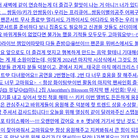
 새벽에 같이 연습하는게 더 즐겁구 할맛이 나는 거 아니?! 너가 있다
 ... 쌍둥이(키가 안쌍둥이) 우리는 프리큐어...쌍둥이별의공주 어쩌구...
R 1st 팬콘서트 무사 종료💚 멀리서도 가까이서도 어디라도 와주는 우
게 팬콘서트를 준비하다 보니 집중도도 필요하고 신경쓸 것들도 산더미
요 바위게들이 없었다면 불가능 했을 기적들 모두모두 고마워요🩵✨☃️

라이브 잼있어따땃따 다들 죤밤😖🤩
브이!!! 팬콘을 위버스에서도 볼
요 앞으로도 더 즐겁게 멋지고 행복하게 만드는 음악 할테니 기대해
받는 게 제 소원이었는데, 이렇게 2024년 마지막 시상식에서 그것도
분들 관계자 분들 덕분이고, 곁에서 지켜...
태국은 아직 메리크리스 마스!
서트💚 다녀왔어요!! 공연을 2번했는데, 2번 다 너무 호응을 잘 해
도 너무 고마워요>_< 항상 화이팅💚
이번 활동의 마지막 팬싸인회 즐
🦊🐹 🐰🦊🐶🐹
미니 2집 Algorithm's Blossom 마지막 팬 사인회
기를 내고 싶어서 멋진 척을 해떠 ^^ 키키 이번 앨범도 든든하게 응
 많은 관심주시고 바위게들이 응원해 준 덕분에 핫 트렌드 상을 수상할
 주셔서 감사드립니다!! 오늘을 위해 열심히 같이 달려와주신 스탭분들
등포 타임스퀘어~~!!! 오랜만에 갔어요 ㅎㅎ 옛날에 거기서 맛난 것
많이 찾아와줘서 고마워요💚 항상 응원해주고 지켜봐줘서 큰 힘이 되었
 또 만날 날을 위해 우리가 더 열씨미!!! 달려나가볼게요!!! 기대 많