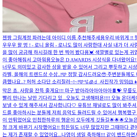
젠짱 그림계정 파려는데 아이디 이름 추천해주세용
우리 바위게 !!
우우우 왈 멍 ! - 로니 올림 - 로니도 많이 사랑한대 사실 내가 더 사랑
을 많이 궁금해 하시길래 한 번 찍어 봤다용💓 색깔별로 있는게 귀
이 좋아해줘서 고마워용
오늘은 D AWARDS 시상식을 다녀왔어요!
너무도 의미있고 감사한 상을 받을 수 있어서 그리고 뿌듯하고 시상식
라벨, 올해의 트렌드상 수상..!🩵 정말 감사드려요🥹 주변분들께
큼했나요..? 허허 소다단 소리질러~!~!🩵🫧🧊🧃 사진작가 밍밍🐹👧
막은 쵸. 사랑을 잔뜩 줄게요!!! 마구 받아라아아아아아🍫💝 무
빨리 만나는 날만 기다리고 있...
오늘도 고생해떠욘!!!! 오늘 온
보낼 수 있게 해주셔서 감사합니다🤍 유튜브 채널로도 많이 봐주셔서
드를 좋아하시는 분들께 저희 음악도 들려드릴 수 있어서 행복했구 우
이 안튀었어요 민첩한하루의 행운이 모두에게 깃들길🌟🌟🌟
오늘은
청 크게 바뀌기 시작했어요!! 힘든일도 너무 많았지만 그때마다 
는 제가 존재할 수 있었어요...
나영이 생일 축하해!!! 같이 밴드하