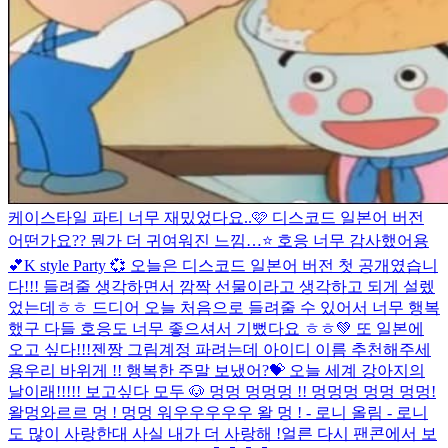
케이스타일 파티 너무 재밌었다요..🩷 디스코드 일본어 버전
어떤가요?? 뭔가 더 귀여워진 느낌…⭐️ 호응 너무 감사했어용
💕
K style Party 💞 오늘은 디스코드 일본어 버전 첫 공개였습니
다!!! 들려줄 생각하면서 깜짝 선물이라고 생각하고 되게 설렜
었는데ㅎㅎ 드디어 오늘 처음으로 들려줄 수 있어서 너무 행복
했구 다들 호응도 너무 좋으셔서 기뻤다요 ㅎㅎ💚 또 일본에
오고 싶다!!!
젠짱 그림계정 파려는데 아이디 이름 추천해주세
용
우리 바위게 !! 행복한 주말 보냈어?💝 오늘 세계 강아지의
날이래!!!!! 보고싶다 모두 🐶 멍멍 멍멍멍 !! 멍멍멍 멍멍 멍멍!
왈멍와르르 멍 ! 멍멍 워우우우우우 왈 멍 ! - 로니 올림 - 로니
도 많이 사랑한대 사실 내가 더 사랑해 !
얼른 다시 팬콘에서 보