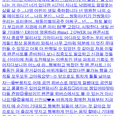
나는 거 아니?! 너가 있다면 시간이 지나도 낙엽에도 깔깔웃는
삶을 살 수 ...
나영 어린이 생일 축하합니다 넌 영원한 나의 소
울 메이트다 넌 ... 나의 분신... 나으 ... 쌍둥이(키가 안쌍둥이)
우리는 프리큐어...쌍둥이별의공주 어쩌구... 넌... ... 하트 붙이
기 부끄러운 지경에 이른 마이 BF💙 고맙다. 사랑한다. 생일 선
물 기대해^^ ER이여 영원하라 #hina
1, 2 QWER 1st 팬콘서트
무사 종료💚 멀리서도 가까이서도 어디라도 와주는 우리 바위
게들!! 항상 응원하러 와줘서 너무 고마워 덕분에 더 멋진 무대
만들 수 있었고 더욱 더 반짝일 수 있었던 것 같아요 처음 이렇
게 팬콘서트를 준비하다 보니 집중도도 필요하고 신경쓸 것들
도 산더미에 처음 도전해보는 이벤트인 댄브 파트의 기회도 주
어지다보니까 어느새 라...
행복하고 벅찼던 첫 팬 콘서트..! 이
틀동안 꿈을 꾼거같아요 바위게들이 없었다면 불가능 했을 기
적들 모두모두 고마워요🩵✨☃️ 앞으로도 힘차게 훨훨 날아보
자~~🤩🪽
뭉치도 어제 공연 위버스로 재밌게 잘봤대요 공연잘
보고 쿨쿨하구 있어요
랜덤사진 모음집🙄
라이브 잼있어따땃따
다들 죤밤😖🤩
브이!!! 팬콘을 위버스에서도 볼 수 있는거 아시
나요?😄😍
올해의 신인상❤️🔥 바위게와 함께한 처음부터 지금
까지 매 순간이 기대되고 행복한 일들이 생기는 것 같아요 앞
으로도 더 즐겁게 멋지고 행복하게 만드는 음악 할테니 기대해