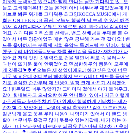
지하게 노력하고 있으니까 빨리 만나는 날만 기다리고 있...
오
늘도 고생해떠욘!!!! 오늘 온더케이비 너무너무 재밌었는데 라
이브로 봐준 위게들 고마워용 최고양
KOCCA MUSIC에서 개
최된 ON THE K : B 공연! 오늘도 행복한 날 보낼 수 있게 해주
셔서 감사합니다🤍 유튜브 채널로도 많이 봐주셔서 감동이었
어요 ㅎㅎ 다른 아티스트 선배님, 밴드 선배님들 무대를 볼 수
있어서 너무 영광이었구 매번 많은 공부해 가는 것 같아요!! 밴
드를 좋아하시는 분들께 저희 음악도 들려드릴 수 있어서 행복
했구 우리 바위게들...
오늘 차를 끓인컵을 들다가 재채기가 나
왔어요 저의 멋진 순발력으로 컵을 밀면서 뒤로 슥 물러나서
다행이 뜨거운 물이 안튀었어요 민첩한하루의 행운이 모두에
게 깃들길🌟🌟🌟
오늘은 제 생일이에오..! 하고싶은 말이 너무
너무 맘ㅎ은데 어디부터 해야할지 모르겠네!!!! 밴드를 들어오
기로 결심한 순간부터 제 인생이 엄청 크게 바뀌기 시작했어
요!! 힘든일도 너무 많았지만 그때마다 곁에서 얘기 들어주고,
같이 힘내보자고 으쌰으쌰 해준 언니들이 있어서 지금 이렇게
바위게들과 눈마주치며 무대위에서 행복하게 기타치는 제가
존재할 수 있었어요...
나영이 생일 축하해!!! 같이 밴드하면서
일년넘게 울고 웃은 우리 나용이 나영이가 있어서 이 밴드 생
활이 너무너무 즐겁구 많이 웃을수 있는거같애. 내가 하는 아
재개그나 오타쿠밈 바로바로 뇌공유 한거마냥 알아채고 웃어
주는 너...🥹 너라서 새벽에 같이 연습하는게 더 즐겁구 할맛이