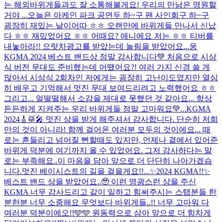
는 해외바위게들과도 잘 소통해볼게요! 우리의 만남은 영원할
거야 ...
오늘은 아케인 파크 공연두 하~구 팬 사인회구 하~구
굉장히 재밌는 날이어따 ㅎㅎ 오랜만에 바위게들 만나서 신났
다 ㅎㅎ 재밌었어요 ㅎㅎ 어때요? 애니에요 저는 ㅎㅎ 티버를
내놓아라!! 으랏차
광고를 받았는데 놀림을 받았어요...
웅
KGMA 2024 베스트 밴드상 정말 감사합니다💚 처음으로 시상
식 버전 무대도 준비했는데 어땠어요?! 여러 가지 신경 쓸 게
많아서 시상식 2회차인 저에게는 굉장히 고난이도였지만 열심
히 배우고 기억해서 멋진 무대 보여드리려고 노력했어요 ㅎㅎ
그리고... 얼떨떨해서 소감을 제대로 못했던 것 같아요... 항상
든든하게 지켜주는 우리 바위게들 정말 고마워요💚...
KGMA
2024🎸🥁🎤 멋진 상을 받게 해주셔서 감사합니다. 단순히 저희
만의 것이 아니라! 함께 걸어온 여러분 모두의 것이에요... 때
로는 흔들리고 넘어질 뻔할때도 있지만, 언제나 곁에서 있어준
바위게 덕분에 여기까지 올 수 있었어요. 그저 감사하다는 말
로는 부족해요..이 마음을 담아 앞으로 더 단단히 나아가겠습
니다.멋진 베이시스트의 길을 걸을게요!!...
✨2024 KGMA!!✨
베스트 밴드 상을 받았어요..🥹 이런 영광스런 상을 주신
KGMA 너무 감사드리고 같이 일하고 힘써주시는 스탭분들 한
분한분 너무 소중해요 무엇보다 바위게들..!! 너무 고마워 다
여러분 덕분이에오!!🩵🩵 원동력으로 삼아 앞으로 더 힘차게