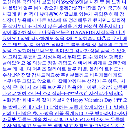
고싶어용 공연에서 보고싶어🥹🥹🥹🥹
옛날 사진 🩵 봄 느낌 나
서 올렸어 얼른 봄이 왔으면 좋겠당🌸
장식장을 많이 궁금해 하
시길래 한 번 찍어 봤다용💓 색깔별로 있는게 귀엽죵 헤헤 장
식장이 부족해서 다른 박스에 또 정리해두긴 했지만... 낄낄
작
곡 작사부터 표지까지 많은 과정을 거쳐 탄생한 청춘서약!!!!
많이 좋아해줘서 고마워용
오늘은 D AWARDS 시상식을 다녀
왔어요!! 정말 감사하게도 상을 3개 수상했습니다🥹☺️ 우선 베
스트 밴드 상, 디 어워즈 딜라이트 블루 라벨 상, 올해의 트렌드
상을 수상했어요!! 너무도 의미있고 감사한 상을 받을 수 있어
서 그리고 뿌듯하고 시상식에서 무대도 할 수 있어서 행복한
날이었어요 🥰 의상도 정말 귀엽고 예뻐서 바위게들 오랜만에
보는 게 내...
디 어워즈 딜라이트 블루 라벨, 올해의 트렌드상
수상..!🩵 정말 감사드려요🥹 주변분들께도 바위게들에게도
너무너무 고맙고 앞으로 더 잘해야겠다는 생각이 든 하루.. 시
상식 무대에서 소다를 보여준건 처음인데 어땠나요?🙄 상큼했
나요..? 허허 소다단 소리질러~!~!🩵🫧🧊🧃 사진작가 밍밍🐹
👧🏻
움뫙 힘내자용 같이 가보자앙
Happy Valentines Day ! ❣️❣️ 오
늘 발렌타인데이라니!! 작업하는 도중에 알게되었다..!! 발렌타
인의 마지막은 쵸. 사랑을 잔뜩 줄게요!!! 마구 받아라아아아아
아🍫💝 무릎도 계속 치료 잘 받고 있어요! 저번주에도 무릎에
주사 열방맞고 오늘도 또 열방 맞고 재활도 하고있다! 무지무