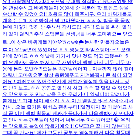
요!! 사랑해
MMA 2024 오프닝 무대를 장식하고 왔다요🍈💚 많
은 관심주시고 바위게들이 응원해 준 덕분에 핫 트렌드 상을
수상할 수 있었어요!! 호응도 많이 해주시구, 우리 바위게들도
계속 든든히 지켜봐줘서 넘 고마웠다요 ㅎㅎ 상 받을 줄 몰랐
는데 이렇게 멋진 상 주셔서 감사드립니다!! 오늘을 위해 열심
히 같이 달려와주신 스탭분들 선생님들 너무 고마워요❤️ 앞으
로...
이 상은 바위게들거야🩵
☃️⛄️❄️❄️🌨️눈사람 만들자
오늘은
후 아 유! 공연이 있었어요 ㅎㅎ 영등포 타임스퀘어~~!!! 오랜
만에 갔어요 ㅎㅎ 옛날에 거기서 맛난 것도 먹고 그랬는데 히
히 오랜만에 공연 해서 너무 재밌었어 멜빵 바지 너무 너무 마
음에 든다 오땠어?!
오늘은 막팬날이어따... 지금까지 많이 찾아
와줘서 고마워요💚 항상 응원해주고 지켜봐줘서 큰 힘이 되었
어요!! 여러분이 있어주었기에 저희가 열심히 힘을 내서... 상
도 받아보고..ㅎㅎ 공연도 열심히 하고 ㅎㅎ 잘 달릴 수 있었어
요 앞으로도 또 만날 날을 위해 우리가 더 열씨미!!! 달려나가
볼게요!!! 기대 많이 해주기 ㅎㅎ 이번 앨범도 많은 사랑주셔서
감사...
오늘 즐거운 위버스 팬싸부터!!일정까지 잘 마쳤어요 사
실 곧 이번 앨범 활동의 팬싸가 끝나가서 다음앨범에서 만나자
고 인사하는 팬분들이 있어서 너무너무 아쉬웠어요!!😭 우리
는 앞으로도 볼일이 많을거에요!!! QWER은 끝나지 않는다!!!
그때 꼭 만나요! 제가 그동안 공부도 열심히해서 다음 활동때