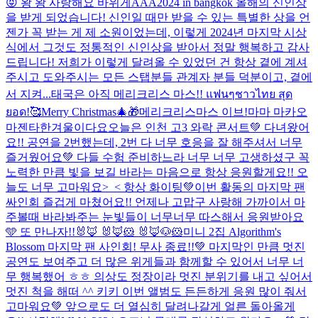
😝 왕 왕 사랑해요 바위게
AAA2024 in bangkok 올해의 신인상
을 받게 되었습니다! 신인일 때만 받을 수 있는 특별한 상을 언
젠가 꼭 받는 게 제 소원이었는데, 이렇게 2024년 마지막 시상
식에서 그것도 정통적인 신인상을 받아서 정말 행복하고 감사
드립니다! 저희가 이렇게 달려올 수 있었던 건 항상 곁에 계셔
주시고 도와주시는 모든 스탭분들 관계자 분들 덕분이고, 곁에
서 지켜...
태국은 아직 메리크리스 마스!! แฟนๆชาวไทย สุด
ยอด!🥰
Merry Christmas🎄🎁
메리크리스마스 이브!
마마 마카오
마젠타
한겨울이다요
오늘은 인천 고3 와락 콘서트💚 다녀왔어
요!! 공연을 2번했는데, 2번 다 너무 호응을 잘 해주셔서 너무
즐거웠어요💚 다들 수험 준비하느라 너무 너무 고생하셨구 꼭
노력한 만큼 빛을 보길 바라는 마음으로 항상 응원할게요!! 오
늘도 너무 고마워요>_< 항상 화이팅💚
이번 활동의 마지막 팬
싸인회 즐겁게 마쳤어요!! 언제나 고맙구 사랑해 가까이서 마
주볼때 바라봐주는 눈빛들이 너무너무 따스해서 응원받아요
🩵 또 만나자!!
🐰🦊 🐰🦊🐹 🐰🦊🐶🐹
미니 2집 Algorithm's
Blossom 마지막 팬 사인회! 무사 종료!!💚 마지막인 만큼 멋진
공연도 보여주고 더 많은 위게들과 함께할 수 있어서 너무 너
무 행복했어 ㅎㅎ 의상도 정장이라 멋진 분위기를 내고 싶어서
멋진 척을 해떠 ^^ 키키 이번 앨범도 든든하게 응원 많이 줘서
고마워요💚 앞으로도 더 열심히 달려나갈게 얼른 돌아올게