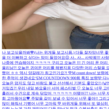
나 보고싶을까봐💙(나는 위게들 보고시픔.) 다들 잘자앙
너무 좋
을 더 이뻐하고 싶다는 맘이 들었어요😖 사.. 사... 사박궤!!! 사
나중에 연습해야지 ㅋㅋㅋㅋ 구리고 오늘은 !!! 긴 머리 푼 머리
울리남?! 오늘은 귀여운 머리를 해봤지용 다양한 머리 스탈을 
했어 ㅎㅎ 역시 양갈래가 최고인가요?! 💚
M count down!
한 추억이 생겼네요🫧
M COUNTDOWN 900회 특집 보령🩵
오늘은 덥지도 않고 바람도 불고 선선해서 기분도 좋았오!! (낮엔
거있죠?! 우리 내일 봐요
울산 서머 페스티벌 🤍 오늘도 너무 고
흘러서 수건으로 계속 닦았어 ㅋㅋㅋㅋㅋ 어땠어?? 나는 너무 재
회 고마웠어요🧡 주말을 같이 보낼 수 있어서 너무 좋아!! 그
많이 해줘서 기뻤어 너무 고마워 💚 바위게들 위해서 또 열심히 
이랑 노는게 가장 재밌어!!! 다들 맛난거 먹구 수분보충도 하고 