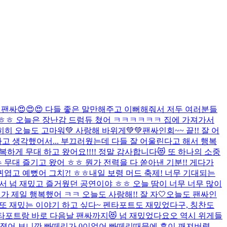
팬싸😍😍😍 다들 좋은 말만해주고 이뻐해줘서 저두 여러분들
요 ㅎㅎ 오늘은 장난감 드럼듀 쳤어 ㅋㅋㅋㅋㅋㅋ 집에 가져가서
히히 오늘도 고마워💚 사랑해 바위게💚💚
팬싸인회~~ 끝!! 잘 어
고 생각했어서... 부끄러웠는데 다들 잘 어울린다고 해서 행복
행복하게 무대 하고 왔어요!!!! 정말 감사합니다😻 또 하나의 소중
는 무대 즐기고 왔어 ㅎㅎ 뭔가 전력을 다 쏟아낸 기분!! 게다가
귀엽고 예뻤어 그치?! ㅎㅎ
내일 보령 머드 축제! 너무 기대되는
셔서 넘 재밌고 즐거웠던 공연이야 ㅎㅎ 오늘 땀이 너무 너무 많이
 제일 행복했어 ㅋㅋ 오늘도 사랑해!! 잘 자🤍
오늘도 팬싸인
 또 재밌는 이야기 하고 싶다~ 펜타포트도 재밌었다구, 칭찬도
타포트랑 바로 다음날 팬싸까지😻 넘 재밌었다요오 역시 위게들
꺼졌어 보니깐 빠떼리가 0이었어 빠떼리때문에 흥이 깨져버렸