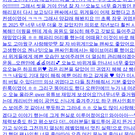
어!!!!!!!! 그래서 씻을 거야 안녕 잘 자 ^^
오늘도 너무 즐거웠던 
해리포터 다시 보고싶다 팬싸에서도 위게들이 어제 잘했다고 칭
컨셉이였어 ㅋㅋㅋ 그래서 양갈래 해봤지요 !!! 초록 잠옷 귀엽지
트 2025 💜 너무 너무 더울 것 같았지만 의외로 작년보다 
복해!! 더웠을 텐데 계속 응원도 열심히 해주고 깃발도 들어주고 
재밌었다용 ㅎㅎ 해파리 머리를 했는데 어때용? 이것이 바로 
늘도 고마웠구 사랑해🩷💚 잘 자 바위게!!
오늘 팬싸도 좋았어요
고생했어요 젠나잇!
오늘 팬싸인회에서는 웨이브머리를 했어요!!
서 위게들에게 예쁜 모습만 보여주려면 더 열심히 관리해야겠어요
운동...
오랜만에 🍎🍏머리💕 오늘도 바위게들 만나서 너무 좋았
요
오늘은 하프트윈🖤 검은 리본을 달았어 !!! 귀엽지 헤헤 
ㅋㅋ 내일도 기대 많이 해줘 예뿐 머리 하고 갈게용 🖤 약간 미사가
히 버틸 수 있다!!!!! 의상 귀엽다고 다들 칭찬해줘서 기분 
린룩이였어 ㅎㅎ 그리구 똥머리도 했다 오랜만에!!! 누가 내 머리에 똥
☺️ 오늘 올라온 qwer 유튜브 재밌게 보셨어요??너무너무 즐거
는데 캐리비안 베이 공연도 신나게 즐겨주기도 하구 팬사인회까지
스 보여준 것 같아서 뿌듯하고 그러네 ㅎㅎ 오늘도 많이 사랑해요
겠다고 이야기 했는데 그게 현실로 이루어졌어요!! 와아아아~~
체력보충도 하고 평소보다 더!...
여러분들! 월드투어 공지 뜬거
가고 싶어요 그전까지 열심히 레벨업해서 멋진 실력!으로 만나러 갈게요 기
간 했던 팬사인회 너무 좋아따아 요즘 머리 묶는게 좋아서 묶아