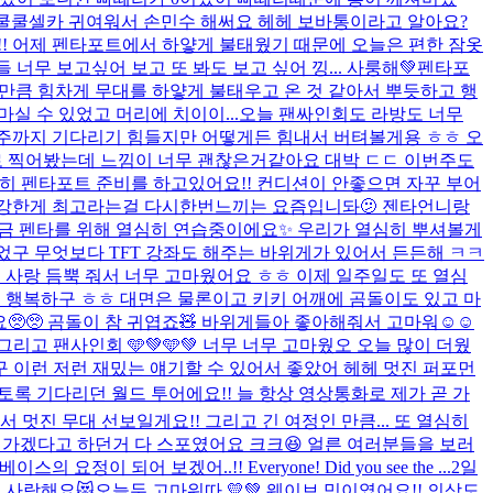
 쿨쿨셀카 귀여워서 손민수 해써요 헤헤 보바통이라고 알아요?
! 어제 펜타포트에서 하얗게 불태웠기 때문에 오늘은 편한 잠옷
 너무 보고싶어 보고 또 봐도 보고 싶어 낑... 사룽해💚
펜타포
신 만큼 힘차게 무대를 하얗게 불태우고 온 것 같아서 뿌듯하고 행
마실 수 있었고 머리에 치이이...
오늘 팬싸인회도 라방도 너무
 주까지 기다리기 힘들지만 어떻게든 힘내서 버텨볼게용 ㅎㅎ 오
로 찍어봤는데 느낌이 너무 괜찮은거같아요 대박 ㄷㄷ 이번주도
심히 펜타포트 준비를 하고있어요!! 컨디션이 안좋으면 자꾸 부어
 건강한게 최고라는걸 다시한번느끼는 요즘입니돠🫤 젠타언니랑
는 지금 펜타를 위해 열심히 연습중이에요✨ 우리가 열심히 뿌셔볼게
밌었구 무엇보다 TFT 강좌도 해주는 바위게가 있어서 든든해 ㅋㅋ
도 사랑 듬뿍 줘서 너무 고마웠어요 ㅎㅎ 이제 일주일도 또 열심
어서 행복하구 ㅎㅎ 대면은 물론이고 키키 어깨에 곰돌이도 있고 마
🥺 곰돌이 참 귀엽죠🧸 바위게들아 좋아해줘서 고마워☺️☺️
 그리고 팬사인회 🩵💚🩵💚 너무 너무 고마웠오 오늘 많이 더웠
 이런 저런 재밌는 얘기할 수 있어서 좋았어 헤헤 멋진 퍼포먼
요? 그토록 기다리던 월드 투어에요!! 늘 항상 영상통화로 제가 곧 가
멋진 무대 선보일게요!! 그리고 긴 여정인 만큼... 또 열심히
러가겠다고 하던거 다 스포였어요 크크😆 얼른 여러분들을 보러
 보겠어..!! Everyone! Did you see the ...
2일
 사랑해요😻
오늘두 고마워따 💛💚 웨이브 밍이였어요!! 의상도