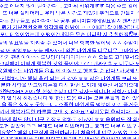
에너지 많이 받아간다 ... 고마워 바위게💚💚 다음 주도 같이 
 너무 설레더라... 우리 남은 시간도 재밌게 추억으로 만들자 
한다는 친구들도 많아따아! 나 공부 열시미할게에
일요일🍅 팬싸인회
뭔가 기분전환으로 양갈래를 해봤어 ㅋㅋ 어때?! 잘 어울려?! 내
에 포니테일이었는데 어땠어? 내일은 무슨 머리할 지 추천해줘😇
반
들의 일요일을 지켜줄 수 있어서 너무 행복한 날이당 ㅎㅎ 주말이
리어 팝업부터 오늘 팬싸까지 와준 바위게들 너무너무 고마워요!!
참기 팬싸아아~~~ 도넛밍이다아아아~~ ㅎㅎ 오늘도 고마웠서요 
!!
컴백이 이렇게 행복한 것일 줄이야 ? ? ? ! 팬싸인회도 너무
는 바위게들 🐶🫂 이 이상으로 행복할 순 없다 ! 사랑해 !!!!
 사인회하니까 행복 충전 되는 거 같아 ㅎㅎ 많은 바위게들 보러 또
과분한 사랑을 받고있다는걸 다시 한번 느끼게 해주신 서울가요대
😻🩵
SMA 2025 💚 본상 수상!! 너무 감사드립니다! 저희가 이
까지 열심히 하겠습니다 💚 항상 도움 주시는 모든 분들과 곁에 
 날이 올 줄은 상상도 못했는데.. 소중한 바위게들 덕분에 이런 즐거
서 행복가득한 하루를 보낸 것 같아요!! 잊지못할 추억이다…⭐️ (
 덕분에 힘도 많이 나구 긴장도 덜하고 신났어 ㅎㅎ 응원법도 잘 
 같았어 ㅋㅋ 무대도 너무 예쁘더라고... 효과도 너무 예쁘구 우리
요💙🤍 해외 야구장에 공연하러간건 처음인데 너무 재밌었고 
요!!
2025뷰티풀 민트 라이프! 뷰민라의 15살을 축하하기 위해