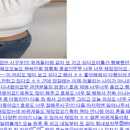
았던 시구우!!!! 위게들이랑 같이 또 가고 싶다요
이틀간 행복했던 
랑해요
오늘도 팬싸인회 영통회 종료!!!💛💚 너무 너무 재밌었더
 ~~ 이 머리도 많이 보고 싶다고 해서 ㅎㅎ 좋아해줘서 다행이야 
도전하고 있다요 ㅎㅎ 근데 양갈래는 이제 어울리는 나이가 아니라
 보령에 다녀왔어요🩵 관갠분들의 엄청난 호응 덕에 너무너무 즐겁고 
 다녀왔어요!! 응원도 많이 해주고 호응도 너무 잘 해줘서 진짜 신나
 좀 더웠지만) 다들 와 줘서 고마워💚 그리고 오늘 의상도 너무 
마웠어요!! 호응도 너무 잘해주시구!!!! 다들 마지막엔 일어나주
밌었는데 바위게들도 재밌었오?! 특히 젠타 언니랑 머리 흔들 때가
리고 다양한 이야기 나눌 수 있어서 재밌어 ㅎㅎ 얼른 바위게들이랑
달려볼게!! 오늘 하루 푹 쉬고 내일부터 또 같이 힘내보자💚😇
펜
야무진 잠 자요😴😴 락의 효능🤘🏻
바위게들아 나 갑자기 폰 