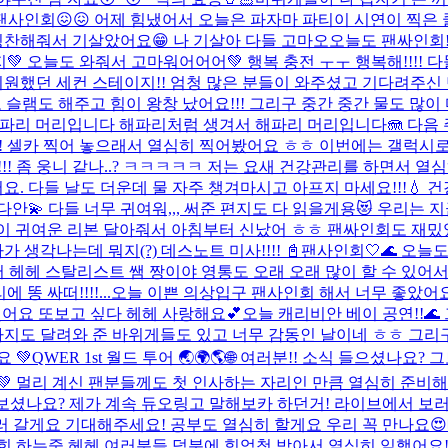
팬사인회😖😖 어제 힘냈어서 오늘은 파자마 파티이 시연이 찍은
찬해줘서 기살았어요😁 나 기살아 다들 고마오
오늘도 팬싸인회!
 오늘도 와줘서 고마워어어어💚 행복 충전 ㅜㅜ 행복해!!!! 다들
훨씬 시원했던 세컨 스테이지!! 엄청 많은 분들이 와주셨고 기다려주
슬램도 해주고 힘이 왕창 났어요!!! 그리구 중간 중간 물도 많이 
해파리 머리입니다 해파리처럼 생겨서 해파리 머리입니다🪼 다음
! 셀카 찍어 놓으래서 열심히 찍어봤어요 ㅎㅎ 이번에는 갤럭시
! 좀 웅니 같나..? ㅋㅋㅋㅋㅋ 저는 요새 건강관리를 하면서 열
. 다들 날도 더운데 물 자주 챙겨마시고 아프지 마세요!!!
다안💫 다들 너무 귀여워,,, 써준 편지도 다 읽을게용😻 우리
샵 쌤이 귀여운 리본 달아줘서 아침부터 신났어 ㅎㅎ 팬싸인회도 재
 생각나는데 뭐지(?) 데스노트 미사!!!! 📓
팬사인회🤍🌊 오늘
좋았어 헤헤 스탈리스트 쌤 짱이야 영통도 오래 오래 많이 할 수 있
 싸떠!!!!...
오늘 이쁜 의상입구 팬사인회 해서 너무 좋았어요
웠어요 또보고 싶다 헤헤 사랑해요💕
오늘 캐리비안 베이 공연!!🌊
도 달려와 준 바위게들도 있고 너무 감동인 날이네 ㅎㅎ 그리구
 💚
QWER 1st 월드 투어 🌏🌍🌎🌐 여러분!! 소식 들으셨나
 멀리 계신 팬분들께도 첫 인사하는 자리인 만큼 열심히 준비해서 
 보셨나요? 제가 계속 듀오링고 말해보카 하던거! 라이브에서 보
대해주세요! 공부도 열심히 할게요 우리 꼭 만나요😍베이스의 요정이 되어
희 하는중 헤헤 여러분들 덕분에 힘엄청 받아서 열심히 일했어요!