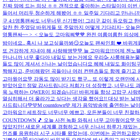
진짜 맘에 드는 의상 ㅎㅎ 갠적으로 좋아하는 스타일이야 이번 주도 
들어서 머리두 청순하게 해봤어 ㅎㅎ 일주일 기다리고 만나니까 또
구 4:1영통팬싸도 너무너무 신기했어! 그리구 같이 듀오링고 
알찬 한 주였당 바위게들 또 주말까지 어떻게 기다리지~ 오늘은 
영통팬싸~~ >_< 오늘도 고마워쪄💙💙 완전 여름여름한 의상
밤이네요.. 혹시 나 보고싶을까봐😏
오늘도 팬싸인회 ❤️ 바위게
또 건강하게 지내야 해 사랑해앵💚💚 늘 고마워요!!!
어제 젠노블
만나니까 너무 좋다아 내일도 보는거에요 우리🥳 사룽해용
눈물
들도 많이 계셔서 신나는 날이었습니다요 헤헤 내일도 화이팅구
짝해지고, 준비해왔던 곡들이나 여러 컨텐츠들도 함께 즐기고 응원해주
고마웠어요💚 감동도 많이 받기도 했구... 또 이렇게 오랜만에
받았어요!! 정말 감사드립니다 저희가 더 성장했고, 너무나도 
욱 노력하는 QWER이 되겠습니다! 바위게들 항상 고맙구 사랑해
열심히해서 더 올라가고 싶다는 생각을 했어요!! 대상 받는 날
사드립니다💚
🩵M countdown🩵 제가 음악방송에 출연하는
고마워요!! 세트장도 너무너무 예쁘고, 모든분들이 너무 친절하셔
COUNTDOWN 🎵 오늘 사전 녹화 와줘서 너무 고마웠어요
많았지만! 새로운 세계를 경험하고 너무 신나서 하루가 재밌는 모험
언즈를 응원하러 시구 시타를 왔었는데, 이번에는 공연하고왔어
기뻤어요😻 타이베이 바위게들 오랜만에 봐서 좋았고 반가웠다