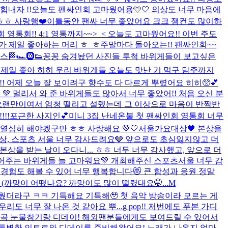
힘내자 !!
오늘도 팬싸인회 고마웠어용🩵🤍 의상도 너무 마음에
ㅎㅎ 사랑행❤️
이틀동안 팬싸 너무 좋았어요 크크 잼컨도 많이하
 영통회!! 4:1 영통까지~~>_< 오늘도 고마웠어요!! 이번 주도
가 제일 좋아하는 머리 ㅎ_ㅎ
주말마다 돌아오는!! 팬싸인회~~
스🏁🏎️🛞👟
꽁꽁 숨겨놨던 사진들 투척 바위게들이 보고싶은
 제일 좋아 히히 우리 바위게들 오늘도 맛난 거 먹구 담주까지
 어제 오늘 잘 보이려구 향수도 다 다르게 뿌렸어요 히히🥺💕
 멀리서 와 준 바위게들도 많아서 너무 좋았어!! 처음 오신 분
나 오랜만이여서 엄청 떨리고 설렜는데 그 이상으로 마음이 반짝반
!!
포근한 사지인💕
미니 3집 난네온불 첫 팬싸인회 영통회 너무
 열심히 해야겠구만 ㅎㅎ 사랑해요 💚
🤍서울가요대상🖤 본상을
상, 스포츠 서울 너무 감사드려요🩶 앞으로도 초심잃지않고 더
제 본상을 받는 날이 오다니... ㅎㅎ 너무 너무 감사했고, 앞으로 더
있어주는 바위게들 늘 고마워요💚 개최해주신 스포츠서울 너무 감
운 경험도 해볼 수 있어 너무 행복합니다😻 큰 함성과 응원 정말
까망이 어땠나요? 까망이도 많이 떨렸대요🤭...
M
외웠더라구 ㅋㅋ 기특해요 기특해🥹 첫 음악 방송이라 모르는 게
도 너무 잘 나온 것 같아요 뿌...
g pop!! 저번에도 푸본 가디
신곡 눈물참기랑 디데이! 해외팬분들에게도 보여드릴 수 있어서
서 특별한 인트로와 디데이를 준비해왔어요! 노래가 나온지 얼마